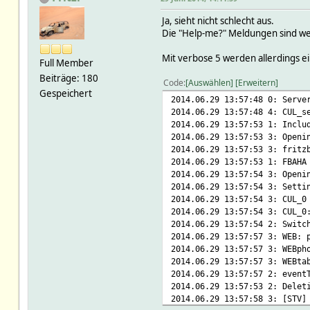
2014.06.28 21:22:44 5: CUL/R
Ja, sieht nicht schlecht aus.
Die "Help-me?" Meldungen sind w
2014.06.28 21:22:44 4: CUL_P
2014.06.28 21:22:44 5: CUL_0
Mit verbose 5 werden allerdings ei
2014.06.28 21:22:49 5: CUL/R
Full Member
Beiträge: 180
Code
2014.06.28 21:22:49 4: CUL_P
Auswählen
Erweitern
Gespeichert
2014.06.28 21:22:49 5: CUL_0
2014.06.29 13:57:48 0: Serve
2014.06.28 21:22:58 5: CUL/R
2014.06.29 13:57:48 4: CU
2014.06.29 13:57:53 1: Inclu
2014.06.28 21:22:58 4: CUL_P
2014.06.29 13:57:53 3: Openi
2014.06.28 21:22:58 5: CUL_0
2014.06.29 13:57:53 3: fritz
2014.06.28 21:23:10 5: CUL/R
2014.06.29 13:57:53 1: FBAHA
2014.06.29 13:57:54 3: Openi
2014.06.28 21:23:10 4: CUL_P
2014.06.29 13:57:54 3: Setti
2014.06.28 21:23:10 5: CUL_0
2014.06.29 13:57:54 3: CUL_0
2014.06.28 21:24:20 5: CUL/R
2014.06.29 13:57:54 3: CUL_0
2014.06.29 13:57:54 2: Switc
2014.06.28 21:24:20 4: CUL_P
2014.06.29 13:57:57 3: WEB: 
2014.06.28 21:24:20 5: CUL_0
2014.06.29 13:57:57 3: WEBph
2014.06.28 21:24:24 5: CUL/R
2014.06.29 13:57:57 3: WEBta
2014.06.29 13:57:57 2: event
2014.06.28 21:24:24 4: CUL_P
2014.06.29 13:57:53 2: Delet
2014.06.28 21:24:24 5: CUL_0
2014.06.29 13:57:58 3: [STV]
2014.06.28 21:24:29 5: CUL/R