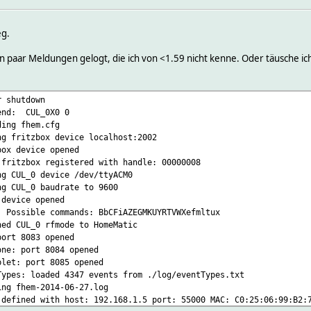
AW: /A0C1684702705BD00000000FA32FC
eg.
arse: CUL_0 A 0C 16 8470 2705BD 000000 00FA32FC -76
 dispatch A0C1684702705BD00000000FA32::-76:CUL_0
n paar Meldungen gelogt, die ich von <1.59 nicht kenne. Oder täusche ic
AW: /A0F1E861025554C0000000A24E50F00581A
arse: CUL_0 A 0F 1E 8610 25554C 000000 0A24E50F00581A -61
 dispatch A0F1E861025554C0000000A24E50F0058::-61:CUL_0
r shutdown
AW: /A0FED861025542F0000000A24E70F001814
L_send: CUL_0X0 0
ding fhem.cfg
arse: CUL_0 A 0F ED 8610 25542F 000000 0A24E70F001814 -64
ng fritzbox device localhost:2002
 dispatch A0FED861025542F0000000A24E70F0018::-64:CUL_0
box device opened
AW: /A0FBA86102555220000000A24ED0F0058F5
 fritzbox registered with handle: 00000008
ng CUL_0 device /dev/ttyACM0
arse: CUL_0 A 0F BA 8610 255522 000000 0A24ED0F0058F5 -79.5
ng CUL_0 baudrate to 9600
 dispatch A0FBA86102555220000000A24ED0F0058::-79.5:CUL_0
 device opened
AW: /A0F1F861025540F0000000AA8F10F00154C
: Possible commands: BbCFiAZEGMKUYRTVWXefmltux
hed CUL_0 rfmode to HomeMatic
arse: CUL_0 A 0F 1F 8610 25540F 000000 0AA8F10F00154C -36
port 8083 opened
 dispatch A0F1F861025540F0000000AA8F10F0015::-36:CUL_0
one: port 8084 opened
AW: /A0F1486102554600000000AA8ED0F00294C
blet: port 8085 opened
Types: loaded 4347 events from ./log/eventTypes.txt
arse: CUL_0 A 0F 14 8610 255460 000000 0AA8ED0F00294C -36
ing fhem-2014-06-27.log
 dispatch A0F1486102554600000000AA8ED0F0029::-36:CUL_0
 defined with host: 192.168.1.5 port: 55000 MAC: C0:25:06:99:B2:
AW: /A0C17865A2705BD000000A8FA32FA