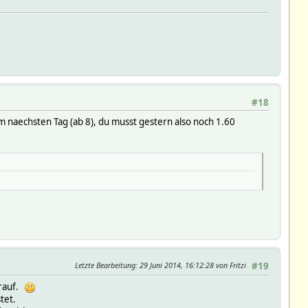
14-06-07 16:12:09Z rudolfkoenig $, os linux, user fhem, pid 5731
ime
#18
 naechsten Tag (ab 8), du musst gestern also noch 1.60
ime
time
e
Letzte Bearbeitung
: 29 Juni 2014, 16:12:28 von Fritzi
#19
drauf.
tet.