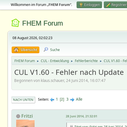
Willkommen im Forum „
FHEM Forum
“.
Einloggen
Registrie
FHEM Forum
08 August 2026, 02:02:23
Übersicht
Suche
FHEM Forum
CUL - Entwicklung
Fehlerberichte
CUL V1.60 - F
►
►
►
CUL V1.60 - Fehler nach Update
Begonnen von klaus.schauer, 24 Juni 2014, 16:07:47
1
3
Alle
Seiten
2
NACH UNTEN
Fritzi
28 Juni 2014, 21:32:01
Zitat von: Fritzi am 28 Juni 2014, 