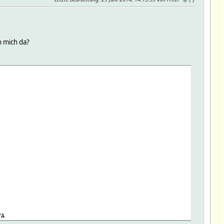
#17
h mich da?
7A