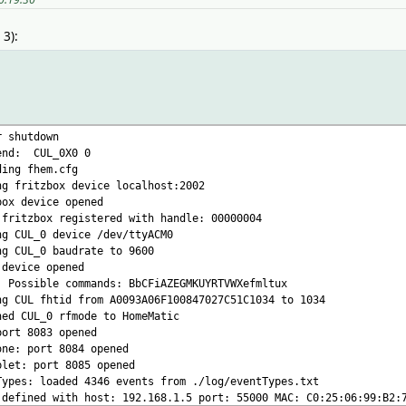
 3):
r shutdown
L_send: CUL_0X0 0
ding fhem.cfg
ng fritzbox device localhost:2002
box device opened
 fritzbox registered with handle: 00000004
ng CUL_0 device /dev/ttyACM0
ng CUL_0 baudrate to 9600
 device opened
: Possible commands: BbCFiAZEGMKUYRTVWXefmltux
ng CUL fhtid from A0093A06F100847027C51C1034 to 1034
hed CUL_0 rfmode to HomeMatic
port 8083 opened
one: port 8084 opened
blet: port 8085 opened
Types: loaded 4346 events from ./log/eventTypes.txt
 defined with host: 192.168.1.5 port: 55000 MAC: C0:25:06:99:B2: