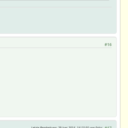
14-06-07 16:12:09Z rudolfkoenig $, os linux, user fhem, pid 4364
#16
ime
ime
time
e
Letzte Bearbeitung
: 29 Juni 2014, 14:13:55 von Fritzi