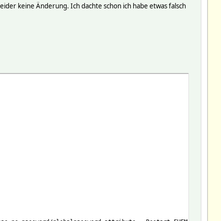
leider keine Änderung. Ich dachte schon ich habe etwas falsch
ime
time
e
00A24E50FA6DE -91
FA6::-91:CUL_0
24E50FA6::-91:CUL_0, help me!