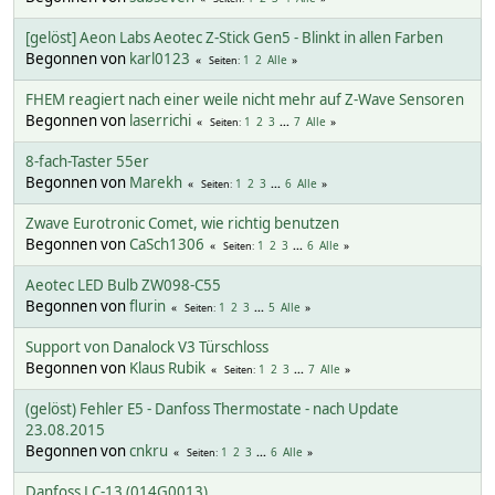
[gelöst] Aeon Labs Aeotec Z-Stick Gen5 - Blinkt in allen Farben
Begonnen von
karl0123
1
2
Alle
Seiten
FHEM reagiert nach einer weile nicht mehr auf Z-Wave Sensoren
Begonnen von
laserrichi
1
2
3
...
7
Alle
Seiten
8-fach-Taster 55er
Begonnen von
Marekh
1
2
3
...
6
Alle
Seiten
Zwave Eurotronic Comet, wie richtig benutzen
Begonnen von
CaSch1306
1
2
3
...
6
Alle
Seiten
Aeotec LED Bulb ZW098-C55
Begonnen von
flurin
1
2
3
...
5
Alle
Seiten
Support von Danalock V3 Türschloss
Begonnen von
Klaus Rubik
1
2
3
...
7
Alle
Seiten
(gelöst) Fehler E5 - Danfoss Thermostate - nach Update
23.08.2015
Begonnen von
cnkru
1
2
3
...
6
Alle
Seiten
Danfoss LC-13 (014G0013)