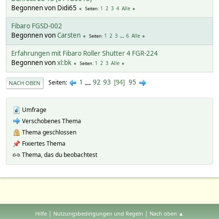
Begonnen von Didi65
1
2
3
4
Alle
Seiten
Fibaro FGSD-002
Begonnen von
Carsten
1
2
3
...
6
Alle
Seiten
Erfahrungen mit Fibaro Roller Shutter 4 FGR-224
Begonnen von
xl:bk
1
2
3
Alle
Seiten
1
...
92
93
95
Seiten
94
NACH OBEN
Umfrage
Verschobenes Thema
Thema geschlossen
Fixiertes Thema
Thema, das du beobachtest
|
|
Hilfe
Nutzungsbedingungen und Regeln
Nach oben ▲