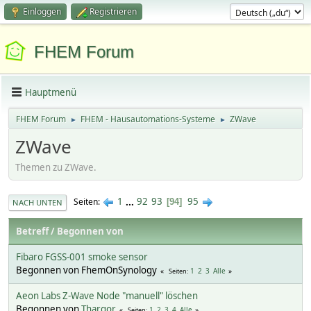
Einloggen
Registrieren
FHEM Forum
Hauptmenü
FHEM Forum
FHEM - Hausautomations-Systeme
ZWave
►
►
ZWave
Themen zu ZWave.
1
...
92
93
95
Seiten
94
NACH UNTEN
Betreff
/
Begonnen von
Fibaro FGSS-001 smoke sensor
Begonnen von FhemOnSynology
1
2
3
Alle
Seiten
Aeon Labs Z-Wave Node "manuell" löschen
Begonnen von
Thargor
1
2
3
4
Alle
Seiten