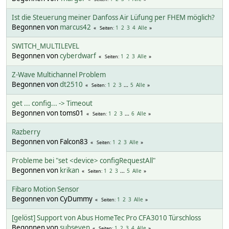
Ist die Steuerung meiner Danfoss Air Lüfung per FHEM möglich?
Begonnen von
marcus42
1
2
3
4
Alle
Seiten
SWITCH_MULTILEVEL
Begonnen von
cyberdwarf
1
2
3
Alle
Seiten
Z-Wave Multichannel Problem
Begonnen von
dt2510
1
2
3
...
5
Alle
Seiten
get ... config... -> Timeout
Begonnen von toms01
1
2
3
...
6
Alle
Seiten
Razberry
Begonnen von Falcon83
1
2
3
Alle
Seiten
Probleme bei "set <device> configRequestAll"
Begonnen von
krikan
1
2
3
...
5
Alle
Seiten
Fibaro Motion Sensor
Begonnen von CyDummy
1
2
3
Alle
Seiten
[gelöst] Support von Abus HomeTec Pro CFA3010 Türschloss
Begonnen von
subseven
1
2
3
4
Alle
Seiten