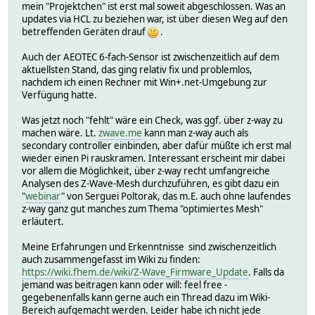
mein "Projektchen" ist erst mal soweit abgeschlossen. Was an
updates via HCL zu beziehen war, ist über diesen Weg auf den
betreffenden Geräten drauf
.
Auch der AEOTEC 6-fach-Sensor ist zwischenzeitlich auf dem
aktuellsten Stand, das ging relativ fix und problemlos,
nachdem ich einen Rechner mit Win+.net-Umgebung zur
Verfügung hatte.
Was jetzt noch "fehlt" wäre ein Check, was ggf. über z-way zu
machen wäre. Lt.
zwave.me
kann man z-way auch als
secondary controller einbinden, aber dafür müßte ich erst mal
wieder einen Pi rauskramen. Interessant erscheint mir dabei
vor allem die Möglichkeit, über z-way recht umfangreiche
Analysen des Z-Wave-Mesh durchzuführen, es gibt dazu ein
"
webinar
" von Serguei Poltorak, das m.E. auch ohne laufendes
z-way ganz gut manches zum Thema "optimiertes Mesh"
erläutert.
Meine Erfahrungen und Erkenntnisse sind zwischenzeitlich
auch zusammengefasst im Wiki zu finden:
https://wiki.fhem.de/wiki/Z-Wave_Firmware_Update
. Falls da
jemand was beitragen kann oder will: feel free -
gegebenenfalls kann gerne auch ein Thread dazu im Wiki-
Bereich aufgemacht werden. Leider habe ich nicht jede