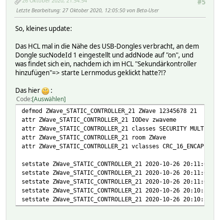
26 Oktober 2020, 21:54:54
#5
Letzte Bearbeitung
: 27 Oktober 2020, 12:05:50 von Beta-User
So, kleines update:
Das HCL mal in die Nähe des USB-Dongles verbracht, an dem
Dongle sucNodeId 1 eingestellt und addNode auf "on", und
was findet sich ein, nachdem ich im HCL "Sekundärkontroller
hinzufügen"=> starte Lernmodus geklickt hatte?!?
Das hier
:
Code
Auswählen
defmod ZWave_STATIC_CONTROLLER_21 ZWave 12345678 21
attr ZWave_STATIC_CONTROLLER_21 IODev zwaveme
attr ZWave_STATIC_CONTROLLER_21 classes SECURITY MULTI_CM
attr ZWave_STATIC_CONTROLLER_21 room ZWave
attr ZWave_STATIC_CONTROLLER_21 vclasses CRC_16_ENCAP:1 M
setstate ZWave_STATIC_CONTROLLER_21 2020-10-26 20:11:04 m
setstate ZWave_STATIC_CONTROLLER_21 2020-10-26 20:11:04 m
setstate ZWave_STATIC_CONTROLLER_21 2020-10-26 20:11:04 m
setstate ZWave_STATIC_CONTROLLER_21 2020-10-26 20:10:58 t
setstate ZWave_STATIC_CONTROLLER_21 2020-10-26 20:10:58 t