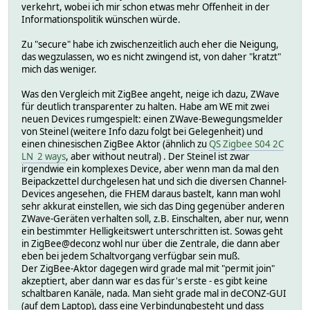
verkehrt, wobei ich mir schon etwas mehr Offenheit in der
Informationspolitik wünschen würde.
Zu "secure" habe ich zwischenzeitlich auch eher die Neigung,
das wegzulassen, wo es nicht zwingend ist, von daher "kratzt"
mich das weniger.
Was den Vergleich mit ZigBee angeht, neige ich dazu, ZWave
für deutlich transparenter zu halten. Habe am WE mit zwei
neuen Devices rumgespielt: einen ZWave-Bewegungsmelder
von Steinel (weitere Info dazu folgt bei Gelegenheit) und
einen chinesischen ZigBee Aktor (ähnlich zu
QS Zigbee S04 2C
LN 2 ways
, aber without neutral) . Der Steinel ist zwar
irgendwie ein komplexes Device, aber wenn man da mal den
Beipackzettel durchgelesen hat und sich die diversen Channel-
Devices angesehen, die FHEM daraus bastelt, kann man wohl
sehr akkurat einstellen, wie sich das Ding gegenüber anderen
ZWave-Geräten verhalten soll, z.B. Einschalten, aber nur, wenn
ein bestimmter Helligkeitswert unterschritten ist. Sowas geht
in ZigBee@deconz wohl nur über die Zentrale, die dann aber
eben bei jedem Schaltvorgang verfügbar sein muß.
Der ZigBee-Aktor dagegen wird grade mal mit "permit join"
akzeptiert, aber dann war es das für's erste - es gibt keine
schaltbaren Kanäle, nada. Man sieht grade mal in deCONZ-GUI
(auf dem Laptop), dass eine Verbindungbesteht und dass