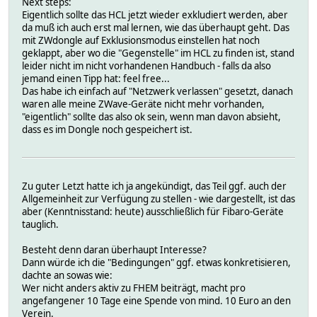
Next steps:
Eigentlich sollte das HCL jetzt wieder exkludiert werden, aber
da muß ich auch erst mal lernen, wie das überhaupt geht. Das
mit ZWdongle auf Exklusionsmodus einstellen hat noch
geklappt, aber wo die "Gegenstelle" im HCL zu finden ist, stand
leider nicht im nicht vorhandenen Handbuch - falls da also
jemand einen Tipp hat: feel free...
Das habe ich einfach auf "Netzwerk verlassen" gesetzt, danach
waren alle meine ZWave-Geräte nicht mehr vorhanden,
"eigentlich" sollte das also ok sein, wenn man davon absieht,
dass es im Dongle noch gespeichert ist.
Zu guter Letzt hatte ich ja angekündigt, das Teil ggf. auch der
Allgemeinheit zur Verfügung zu stellen - wie dargestellt, ist das
aber (Kenntnisstand: heute) ausschließlich für Fibaro-Geräte
tauglich.
Besteht denn daran überhaupt Interesse?
Dann würde ich die "Bedingungen" ggf. etwas konkretisieren,
dachte an sowas wie:
Wer nicht anders aktiv zu FHEM beiträgt, macht pro
angefangener 10 Tage eine Spende von mind. 10 Euro an den
Verein.