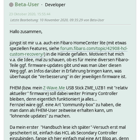
Beta-User
Developer
23 Oktober 2020, 15:55:44
Letzte Bearbeitung
: 10 November 2020, 09:35:29 von Beta-User
Hallo zusammen,
jüngst ist mir u.a. auch ein Fibaro HomeCenter lite (mit etwas
speziellen Features, siehe
forum.fibaro.com/topic/42908-hcl-
custom-recovery/
) in die Hände gefallen. Motiviert hat mich
v.a. die Idee, mal zu schauen, ob es für meine diversen Fibaro-
Teile ggf. firmware-updates gibt und was man über diesen
Weg ggf. an Infos darüber in Erfahrung bringen kann, was
überhaupt die "Verbesserung" in der jeweiligen firmware ist.
FHEM (bzw. mein
Z-Wave.Me
USB Stick ZME_UZB1 mit "relativ
aktueller" firmware) soll dabei weiter Primary Controller
bleiben, denn eigentlich funktioniert ja alles...
Fernziel wäre ggf. eine Art "community-box" zu haben, die
man dann als FHEM-User zeitweise erhalten kann, um
"lohnende updates" zu machen.
Da mein erster "Handbuch lese ich später"-Versuch erst mal
gescheitert ist, einfach das HCL als Secondary Controller
einzubinden, fange ich hier einfach mal eine Art Blog an, denn