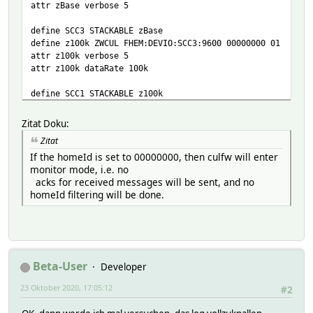
attr zBase verbose 5
define SCC3 STACKABLE zBase
define z100k ZWCUL FHEM:DEVIO:SCC3:9600 00000000 01
attr z100k verbose 5
attr z100k dataRate 100k
define SCC1 STACKABLE z100k
define z9.6 ZWCUL FHEM:DEVIO:SCC1:9600 00000000 01
attr z9.6 verbose 5
Zitat Doku:
attr z9.6 dataRate 9600
Zitat
If the homeId is set to 00000000, then culfw will enter
define SCC2 STACKABLE z9.6
monitor mode, i.e. no
define z40k ZWCUL FHEM:DEVIO:SCC2:9600 00000000 01
acks for received messages will be sent, and no
attr z40k verbose 5
homeId filtering will be done.
attr z40k dataRate 40k
Beta-User
Developer
23 Oktober 2020, 17:05:12
#2