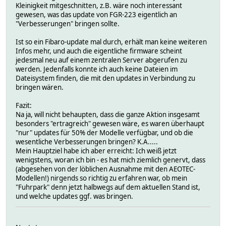
Kleinigkeit mitgeschnitten, z.B. wäre noch interessant
gewesen, was das update von FGR-223 eigentlich an
"Verbesserungen" bringen sollte.
Ist so ein Fibaro-update mal durch, erhält man keine weiteren
Infos mehr, und auch die eigentliche firmware scheint
jedesmal neu auf einem zentralen Server abgerufen zu
werden. Jedenfalls konnte ich auch keine Dateien im
Dateisystem finden, die mit den updates in Verbindung zu
bringen wären.
Fazit:
Na ja, will nicht behaupten, dass die ganze Aktion insgesamt
besonders "ertragreich" gewesen wäre, es waren überhaupt
"nur" updates für 50% der Modelle verfügbar, und ob die
wesentliche Verbesserungen bringen? K.A.....
Mein Hauptziel habe ich aber erreicht: Ich weiß jetzt
wenigstens, woran ich bin - es hat mich ziemlich genervt, dass
(abgesehen von der löblichen Ausnahme mit den AEOTEC-
Modellen!) nirgends so richtig zu erfahren war, ob mein
"Fuhrpark" denn jetzt halbwegs auf dem aktuellen Stand ist,
und welche updates ggf. was bringen.