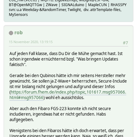
BT@OpenMQTTGw | ZWave | SIGNALduino | MapleCUN | RHASSPY
svn: u.a Weekday-&RandomTimer, Twilight, div. attrTemplate-files,
MySensors
rob
15 November 2020, 13:19:15
#7
Auf jeden Fall klasse, dass Du Dir die Mühe gemacht hast. Ist
schon irgendwie ernüchternd bzgl. "Was bringen Updates
faktisch".
Gerade bei den Qubinos hätte ich mir seitens Hersteller mehr
gewünscht. Sie sollen ja Z-Wave+ beherrschen, Secure-Include
ist mir bislang nicht gelungen und aufgrund dieser Infos
(
https://forum.fhem.de/index.php/topic,101617.msg957066.
html#msg957066
) wohl eh aussichtslos.
Aber auch den Fibaro FGS-223 konnte ich nicht secure
includieren, irgendwas hat er nicht gefunden. Habs
aufgegeben.
Wenigstens bei den Fibaros hätte ich doch erwartet, dass per
Upgrade einiges besser werden kann. Naja, so weiß ich, dass