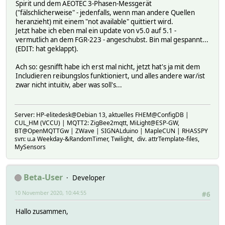
Spirit und dem AEOTEC 3-Phasen-Messgerät
("fälschlicherweise" - jedenfalls, wenn man andere Quellen
heranzieht) mit einem "not available" quittiert wird.
Jetzt habe ich eben mal ein update von v5.0 auf 5.1 -
vermutlich an dem FGR-223 - angeschubst. Bin mal gespannt...
(EDIT: hat geklappt).
Ach so: gesnifft habe ich erst mal nicht, jetzt hat's ja mit dem
Includieren reibungslos funktioniert, und alles andere war/ist
zwar nicht intuitiv, aber was soll's...
Server: HP-elitedesk@Debian 13, aktuelles FHEM@ConfigDB |
CUL_HM (VCCU) | MQTT2: ZigBee2mqtt, MiLight@ESP-GW,
BT@OpenMQTTGw | ZWave | SIGNALduino | MapleCUN | RHASSPY
svn: u.a Weekday-&RandomTimer, Twilight, div. attrTemplate-files,
MySensors
Beta-User
Developer
10 November 2020, 10:44:55
#6
Hallo zusammen,