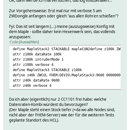
OK, dann werde ich mal versuchen, das log vollzuknallen...
Zur Vorgehensweise: Erst mal nur mit verbose 5 am
ZWDongle anfangen oder gleich "aus allen Rohren schießen"?
Fyi: Das ist seit langem (...) meine (auszugsweise) Konfig mit
dem Maple - sollte daher kein Hexenwerk sein, das vollends
anzupassen:
Code
Auswählen
define MapleStack2 STACKABLE mapleCUN2define z100k ZWCUL 
attr z100k dataRate 100k
attr z100k intruderMode 1
attr z100k verbose 4
define MapleStack3 STACKABLE z100k
define z40k ZWCUL FHEM:DEVIO:MapleStack3:9600 00000000 01
attr z40k dataRate 9600
attr z40k verbose 4
Da ich aber (eigentlich) nur 2 CC1101 frei habe: welche
Datenraten-Kombi würdest du bevorzugen?
(Der Maple steht einen Stock tiefer (=da wo alle Nodes sind,
nicht aber der FHEM-Server) wie der für die weiteren Tests
geplante Standort des HCL).