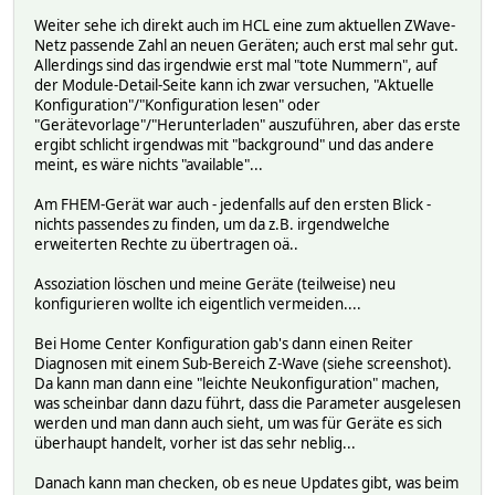
Weiter sehe ich direkt auch im HCL eine zum aktuellen ZWave-
Netz passende Zahl an neuen Geräten; auch erst mal sehr gut.
Allerdings sind das irgendwie erst mal "tote Nummern", auf
der Module-Detail-Seite kann ich zwar versuchen, "Aktuelle
Konfiguration"/"Konfiguration lesen" oder
"Gerätevorlage"/"Herunterladen" auszuführen, aber das erste
ergibt schlicht irgendwas mit "background" und das andere
meint, es wäre nichts "available"...
Am FHEM-Gerät war auch - jedenfalls auf den ersten Blick -
nichts passendes zu finden, um da z.B. irgendwelche
erweiterten Rechte zu übertragen oä..
Assoziation löschen und meine Geräte (teilweise) neu
konfigurieren wollte ich eigentlich vermeiden....
Bei Home Center Konfiguration gab's dann einen Reiter
Diagnosen mit einem Sub-Bereich Z-Wave (siehe screenshot).
Da kann man dann eine "leichte Neukonfiguration" machen,
was scheinbar dann dazu führt, dass die Parameter ausgelesen
werden und man dann auch sieht, um was für Geräte es sich
überhaupt handelt, vorher ist das sehr neblig...
Danach kann man checken, ob es neue Updates gibt, was beim