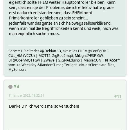
eigentlich sollte FHEM weiter Hauptcontroller bleiben. Kann
sein, dass einige der Probleme, die ich effektiv hatte grade
erst dadurch entstanden sind, dass FHEM nicht
Primärkontroller geblieben zu sein scheint...
Jedenfalls war das ganze an sich halbwegs selbserklärend,
wenn man mal die Begrifflichkeiten kennt und weiß, nach was
man eigentlich suchen muss.
Server: HP-elitedesk@Debian 13, aktuelles FHEM@ConfigDB |
CUL_HM (VCCU) | MQTT2: ZigBee2mqtt, MiLight@ESP-GW,
BT@OpenMQTTGw | ZWave | SIGNALduino | MapleCUN | RHASSPY
svn: u.a Weekday-&RandomTimer, Twilight, div. attrTemplate-files,
MySensors
Yil
11 Januar 2022, 18:32:31
#11
Danke Dir, ich werd's mal so versuchen!