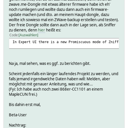
zwave.me-Dongle mit etwas älterer firmware habe ich eh'
noch rumliegen und wollte dazu dann auch ein firmware-
update machen (und dto. an meinem Haupt-dongle, dazu
wollte ich sowieso mal ein ZWave-backup erstellen und testen).
Der freie Dongle sollte dann auch in der Lage sein, als Sniffer
zu dienen, denn
hier
heißt es:
Code
Auswählen
In Expert UI there is a new Promiscuous mode of Zniffer t
Na ja, mal sehen, was es ggf. zu berichten gibt.
Scheint jedenfalls ein länger laufendes Projekt zu werden, und
falls jemand irgendwelche Daten haben will: Melden, aber
möglichst mit genauer Anleitung, was und wie...
(Fyi: Ich habe auch noch zwei 868er-CC1101 an einem
MapleCUN frei.)
Bis dahin erst mal,
Beta-User
Nachtrag: