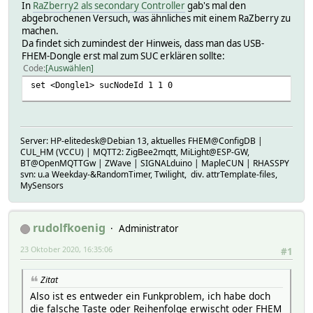
In
RaZberry2 als secondary Controller
gab's mal den
abgebrochenen Versuch, was ähnliches mit einem RaZberry zu
machen.
Da findet sich zumindest der Hinweis, dass man das USB-
FHEM-Dongle erst mal zum SUC erklären sollte:
Code
Auswählen
set <Dongle1> sucNodeId 1 1 0
Server: HP-elitedesk@Debian 13, aktuelles FHEM@ConfigDB |
CUL_HM (VCCU) | MQTT2: ZigBee2mqtt, MiLight@ESP-GW,
BT@OpenMQTTGw | ZWave | SIGNALduino | MapleCUN | RHASSPY
svn: u.a Weekday-&RandomTimer, Twilight, div. attrTemplate-files,
MySensors
rudolfkoenig
Administrator
23 Oktober 2020, 16:35:06
#1
Zitat
Also ist es entweder ein Funkproblem, ich habe doch
die falsche Taste oder Reihenfolge erwischt oder FHEM