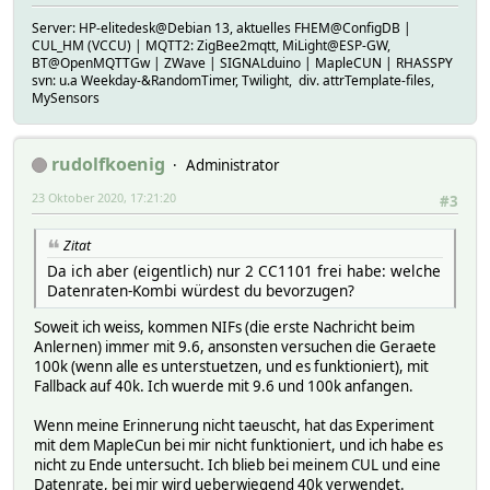
Server: HP-elitedesk@Debian 13, aktuelles FHEM@ConfigDB |
CUL_HM (VCCU) | MQTT2: ZigBee2mqtt, MiLight@ESP-GW,
BT@OpenMQTTGw | ZWave | SIGNALduino | MapleCUN | RHASSPY
svn: u.a Weekday-&RandomTimer, Twilight, div. attrTemplate-files,
MySensors
rudolfkoenig
Administrator
23 Oktober 2020, 17:21:20
#3
Zitat
Da ich aber (eigentlich) nur 2 CC1101 frei habe: welche
Datenraten-Kombi würdest du bevorzugen?
Soweit ich weiss, kommen NIFs (die erste Nachricht beim
Anlernen) immer mit 9.6, ansonsten versuchen die Geraete
100k (wenn alle es unterstuetzen, und es funktioniert), mit
Fallback auf 40k. Ich wuerde mit 9.6 und 100k anfangen.
Wenn meine Erinnerung nicht taeuscht, hat das Experiment
mit dem MapleCun bei mir nicht funktioniert, und ich habe es
nicht zu Ende untersucht. Ich blieb bei meinem CUL und eine
Datenrate, bei mir wird ueberwiegend 40k verwendet.