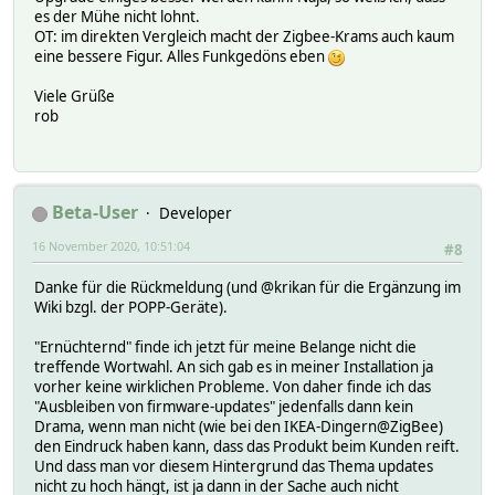
es der Mühe nicht lohnt.
OT: im direkten Vergleich macht der Zigbee-Krams auch kaum
eine bessere Figur. Alles Funkgedöns eben
Viele Grüße
rob
Beta-User
Developer
16 November 2020, 10:51:04
#8
Danke für die Rückmeldung (und @krikan für die Ergänzung im
Wiki bzgl. der POPP-Geräte).
"Ernüchternd" finde ich jetzt für meine Belange nicht die
treffende Wortwahl. An sich gab es in meiner Installation ja
vorher keine wirklichen Probleme. Von daher finde ich das
"Ausbleiben von firmware-updates" jedenfalls dann kein
Drama, wenn man nicht (wie bei den IKEA-Dingern@ZigBee)
den Eindruck haben kann, dass das Produkt beim Kunden reift.
Und dass man vor diesem Hintergrund das Thema updates
nicht zu hoch hängt, ist ja dann in der Sache auch nicht