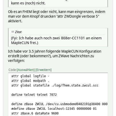
kann es (noch) nicht.
Ob es an FHEM liegt oder nicht, kann man eingrenzen, indem
man vor dem Knopf druecken "attr ZWDongle verbose 5"
aktiviert.
Zitat
(Fyi: Ich habe auch noch zwei 868er-CC1101 an einem
MapleCUN frei.)
Ich habe vor 3.5 Jahren folgende MapleCUN Konfiguration
erstellt (oder bekommen?), um ZWave Nachrichten zu
verfolgen:
Code
Auswählen
Erweitern
attr global logfile -
attr global modpath .
attr global statefile ./log/fhem.state.zwcul.scc
define telnet telnet 7072
define zBase ZWCUL /dev/cu.usbmodemd0482191@38400 0000000
#define zBase ZWCUL localhost:12345 00000000 01
attr zBase.6 dataRate 9600