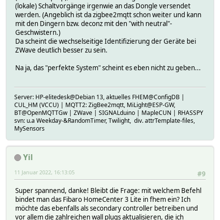
(lokale) Schaltvorgänge irgenwie an das Dongle versendet
werden. (Angeblich ist da zigbee2mqtt schon weiter und kann
mit den Dingern bzw. deconz mit den "with neutral"-
Geschwistern.)
Da scheint die wechselseitige Identifizierung der Geräte bei
ZWave deutlich besser zu sein.
Na ja, das "perfekte System" scheint es eben nicht zu geben...
Server: HP-elitedesk@Debian 13, aktuelles FHEM@ConfigDB |
CUL_HM (VCCU) | MQTT2: ZigBee2mqtt, MiLight@ESP-GW,
BT@OpenMQTTGw | ZWave | SIGNALduino | MapleCUN | RHASSPY
svn: u.a Weekday-&RandomTimer, Twilight, div. attrTemplate-files,
MySensors
Yil
11 Januar 2022, 16:13:05
#9
Super spannend, danke! Bleibt die Frage: mit welchem Befehl
bindet man das Fibaro HomeCenter 3 Lite in fhem ein? Ich
möchte das ebenfalls als secondary controller betreiben und
vor allem die zahlreichen wall plugs aktualisieren, die ich