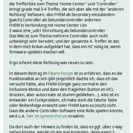
die Trefferliste zum Thema "Home Center" und "Controller"
bringt grade mal 3-4 Treffer, die sich aber alle mit der "anderen
Richtung" befassen, also FHEM als Secondary einzubinden:
[patch] Controller als Sekundärcontroller anlernen
FHEM in Verbindung mit Home Center Lite
Z-wave zme_uzb1 Einrichtung als Sekundärcontroller
Das Wiki ist zum Thema mehrere Controller auch nicht
unbedingt sehr beredet, und der genannte 4. Treffer ist der,
in dem mich krikan aufgeklärt hat, dass ein HC nötig ist, wenn
firmware-updates machen will.
Ergo scheint diese Richtung was neues zu sein.
In diesem Beitrag im
Fibaro-Forum
ist zu erfahren, dass es die
Funktionalität an sich gibt (eigentlich dachte ich, dass ich das
versucht hätte, also FHEM-Dongle ganz normal in den
Inclusions-Modus und dann den fraglichen Button im HCL
drücken, aber autocreate ist stumm geblieben...). Also ist es
entweder ein Funkproblem, ich habe doch die falsche Taste
oder Reihenfolge erwischt oder FHEM kann es (noch) nicht.
Dass die andere Controller-Software eine Rolle spielen könnte,
wird u.A.
hier im symcon-Forum
erwähnt.
Da dort auch der Hinweis zu finden ist, dass es ggf. über z-way
gehen könnte, werde ich das mal austesten, denn einen 2.