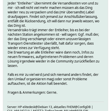
Jeder "Entleiher" übernimmt die Versandkosten von und zu
mir - ich will nicht viel mehr machen müssen als das Ding
wieder neu zu verpacken und das (mir übersandte) Label
draufpappen. Findet sich jemand zur Anschlußüberlassung,
entfällt die Rücksendung, ich will dann nur jeweils wissen, wo
das Ding ist.
Versandrisiko trägt immer der Entleiher, bis es bei der
nächsten Station angekommen ist - will sagen: Ggf. muß der,
der das Ding verschlampt oder einem unzuverlässigen
Transport-Dienstleister überläßt, halt dafür sorgen, dass
wieder eines zur Verfügung steht.
Die Erwartung an alle Entleiher wäre dann noch, Infos zu
neuen firmwares, aufgetretenen Problemen und deren
Lösung irgendwie wieder in die Community zurückfließen zu
lassen.
Falls es mir zu viel wird (und sich niemand anders findet, der
den Umlauf organisieren mag) oder sonst Probleme
auftauchen, ist die Aktion halt beendet.
Fragen & Anmerkungen: Gerne.
Server: HP-elitedesk@Debian 13, aktuelles FHEM@ConfigDB |
CUL_HM (VCCU) | MQTT2: ZigBee2mqtt, MiLight@ESP-GW,