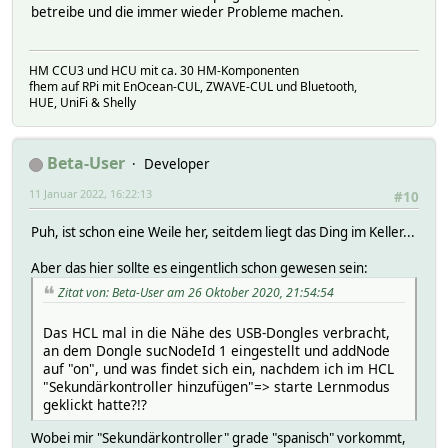
betreibe und die immer wieder Probleme machen.
HM CCU3 und HCU mit ca. 30 HM-Komponenten
fhem auf RPi mit EnOcean-CUL, ZWAVE-CUL und Bluetooth,
HUE, UniFi & Shelly
Beta-User
Developer
11 Januar 2022, 16:22:13
#10
Puh, ist schon eine Weile her, seitdem liegt das Ding im Keller...
Aber das hier sollte es eingentlich schon gewesen sein:
Zitat von: Beta-User am 26 Oktober 2020, 21:54:54
Das HCL mal in die Nähe des USB-Dongles verbracht,
an dem Dongle sucNodeId 1 eingestellt und addNode
auf "on", und was findet sich ein, nachdem ich im HCL
"Sekundärkontroller hinzufügen"=> starte Lernmodus
geklickt hatte?!?
Wobei mir "Sekundärkontroller" grade "spanisch" vorkommt,