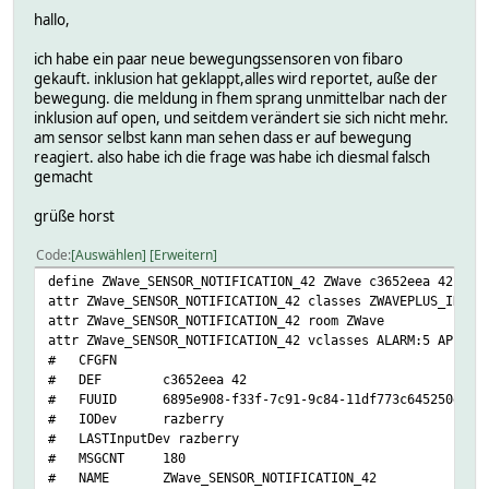
hallo,
ich habe ein paar neue bewegungssensoren von fibaro
gekauft. inklusion hat geklappt,alles wird reportet, auße der
bewegung. die meldung in fhem sprang unmittelbar nach der
inklusion auf open, und seitdem verändert sie sich nicht mehr.
am sensor selbst kann man sehen dass er auf bewegung
reagiert. also habe ich die frage was habe ich diesmal falsch
gemacht
grüße horst
Code
Auswählen
Erweitern
define ZWave_SENSOR_NOTIFICATION_42 ZWave c3652eea 42
attr ZWave_SENSOR_NOTIFICATION_42 classes ZWAVEPLUS_INFO 
attr ZWave_SENSOR_NOTIFICATION_42 room ZWave
attr ZWave_SENSOR_NOTIFICATION_42 vclasses ALARM:5 APPLIC
# CFGFN
# DEF c3652eea 42
# FUUID 6895e908-f33f-7c91-9c84-11df773c645250e2
# IODev razberry
# LASTInputDev razberry
# MSGCNT 180
# NAME ZWave_SENSOR_NOTIFICATION_42