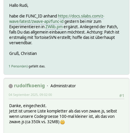
Hallo Rudi,
habe die FUNC_ID anhand
https://docs.silabs.com/z-
wave/latest/zwave-api/func-id
gestern bei mir zum
Experimentieren in
ZWlib.pm
ergänzt. Anliegend der Patch,
falls Du das allgemein einbauen möchtest. Achtung: Patch ist
erstmalig mit TortoiseSVN erstellt; hoffe das ist überhaupt
verwendbar.
Gruß, Christian
1 Person(en)
gefällt das.
rudolfkoenig
Administrator
04 September 2025, 09:02:00
#1
Danke, eingecheckt.
Jetzt ist unsere Liste kompletter als das von zwave.js, selbst
wenn unsere Codegroesse 100-mal kleiner ist, als das von
zwave.js (ca 350k vs. 32MB)