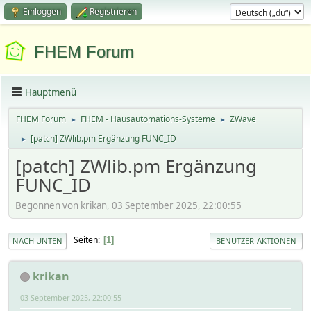
Einloggen
Registrieren
FHEM Forum
Hauptmenü
FHEM Forum
FHEM - Hausautomations-Systeme
ZWave
►
►
[patch] ZWlib.pm Ergänzung FUNC_ID
►
[patch] ZWlib.pm Ergänzung
FUNC_ID
Begonnen von krikan, 03 September 2025, 22:00:55
Seiten
1
NACH UNTEN
BENUTZER-AKTIONEN
krikan
03 September 2025, 22:00:55