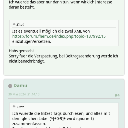
Ich wuerde das aber nur dann tun, wenn wirklich Interesse
<BitSet id="25">
daran besteht.
<Label>Mon ON</Label>
<Help>Monday ON</Help>
</BitSet>
Zitat
<BitSet id="26">
<Label>Tue ON</Label>
Ist es eventuell möglich die zwei XML von
<Help>Tuesday ON</Help>
https://forum.fhem.de/index.php?topic=137992.15
</BitSet>
einzufügen/ersetzen.
<BitSet id="27">
<Label>Wed ON</Label>
Habs gemacht.
<Help>Wednesday ON</Help>
Sorry fuer die Verspaetung, bei Beitragsaenderung werde ich
</BitSet>
nicht benachrichtigt.
<BitSet id="28">
<Label>Thu ON</Label>
<Help>Thursday ON</Help>
</BitSet>
Damu
<BitSet id="29">
<Label>Fri ON</Label>
30 Mai 2024, 21:14:13
#4
<Help>Friday ON</Help>
</BitSet>
Zitat
<BitSet id="30">
<Label>Sat ON</Label>
Ich wuerde die BitSet Tags durchlesen, und alles mit
<Help>Saturday ON</Help>
dem gleichen Label (^[+0-9]+ wird ignoriert)
</BitSet>
zusammenfassen.
<BitSet id="31">