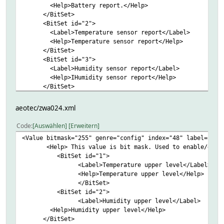
<Help>Battery report.</Help>
</BitSet>
<BitSet id="2">
<Label>Temperature sensor report</Label>
<Help>Temperature sensor report</Help>
</BitSet>
<BitSet id="3">
<Label>Humidity sensor report</Label>
<Help>IHumidity sensor report</Help>
</BitSet>
<BitSet id="4">
<Label>Dew point sensor report</Label>
aeotec/zwa024.xml
<Help>Dew point sensor report</Help>
</BitSet>
Code
Auswählen
Erweitern
</Value>
<Value bitmask="255" genre="config" index="48" label="048
<Help> This value is bit mask. Used to enable/disable 
<BitSet id="1">
<Label>Temperature upper level</Label>
<Help>Temperature upper level</Help>
</BitSet>
<BitSet id="2">
<Label>Humidity upper level</Label>
<Help>Humidity upper level</Help>
</BitSet>