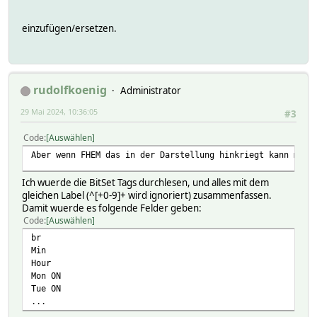
</BitSet>
<BitSet id="14">
einzufügen/ersetzen.
<Label>+32</Label>
<Help>+32 Minuten</Help>
</BitSet>
<BitSet id="17">
<Label>+1 Hour</Label>
rudolfkoenig
Administrator
<Help>+1 Hour</Help>
</BitSet>
29 Mai 2024, 10:36:05
#3
<BitSet id="18">
<Label>+2 Hour</Label>
Code
Auswählen
<Help>+2 Hour</Help>
Aber wenn FHEM das in der Darstellung hinkriegt kann mann
</BitSet>
<BitSet id="19">
Ich wuerde die BitSet Tags durchlesen, und alles mit dem
<Label>+4 Hour</Label>
gleichen Label (^[+0-9]+ wird ignoriert) zusammenfassen.
<Help>+4 Hour</Help>
Damit wuerde es folgende Felder geben:
</BitSet>
Code
Auswählen
<BitSet id="20">
<Label>+8 Hour</Label>
br
<Help>+8 Hour</Help>
Min
</BitSet>
Hour
<BitSet id="21">
Mon ON
<Label>+16 Hour</Label>
Tue ON
<Help>+16 Hour</Help>
...
</BitSet>