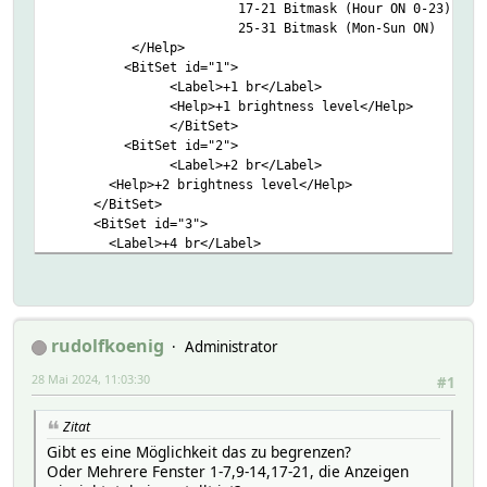
17-21 Bitmask (Hour ON 0-23)
25-31 Bitmask (Mon-Sun ON)
</Help>
<BitSet id="1">
<Label>+1 br</Label>
<Help>+1 brightness level</Help>
</BitSet>
<BitSet id="2">
<Label>+2 br</Label>
<Help>+2 brightness level</Help>
</BitSet>
<BitSet id="3">
<Label>+4 br</Label>
<Help>+4 brightness level</Help>
</BitSet>
<BitSet id="4">
<Label>+8 br</Label>
<Help>+8 brightness level</Help>
rudolfkoenig
Administrator
</BitSet>
28 Mai 2024, 11:03:30
<BitSet id="5">
#1
<Label>+16 br</Label>
<Help>+16 brightness level</Help>
Zitat
</BitSet>
Gibt es eine Möglichkeit das zu begrenzen?
<BitSet id="6">
Oder Mehrere Fenster 1-7,9-14,17-21, die Anzeigen
<Label>+32 br</Label>