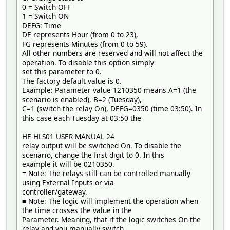
</BitSet>
0 = Switch OFF
</BitSet>
</Value>
1 = Switch ON
<BitSet id="15">
<Value genre="config" index="35" label="Scene response 
DEFG: Time
<Label>Bit#8191. All commands are sent encrypted (d
<Help> Scene response ID 151 - 200 Valid only w
DE represents Hour (from 0 to 23),
<Help>Messages in all association groups are sent a
<BitSet id="1">
FG represents Minutes (from 0 to 59).
</BitSet>
<Label>Key 1</Label>
All other numbers are reserved and will not affect the
</Value>
<Help>Key 1 scene response</Help>
operation. To disable this option simply
</BitSet>
set this parameter to 0.
<BitSet id="2">
The factory default value is 0.
<Label>Key 2</Label>
Example: Parameter value 1210350 means A=1 (the
<Help>Key 2 scene response</Help>
scenario is enabled), B=2 (Tuesday),
</BitSet>
C=1 (switch the relay On), DEFG=0350 (time 03:50). In
<BitSet id="3">
this case each Tuesday at 03:50 the
<Label>Key 3</Label>
<Help>Key 3 scene response</Help>
HE-HLS01 USER MANUAL 24
</BitSet>
relay output will be switched On. To disable the
</Value>
scenario, change the first digit to 0. In this
<Value genre="config" index="36" label="Scene response 
example it will be 0210350.
<Help> Scene response ID 201 - 250 Valid only w
≡ Note: The relays still can be controlled manually
<BitSet id="1">
using External Inputs or via
<Label>Key 1</Label>
controller/gateway.
<Help>Key 1 scene response</Help>
≡ Note: The logic will implement the operation when
</BitSet>
the time crosses the value in the
<BitSet id="2">
Parameter. Meaning, that if the logic switches On the
<Label>Key 2</Label>
relay and you manually switch