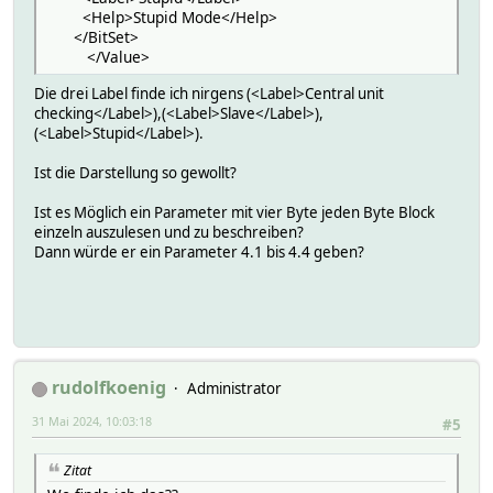
<Help>Stupid Mode</Help>
</BitSet>
</Value>
Die drei Label finde ich nirgens (<Label>Central unit
checking</Label>),(<Label>Slave</Label>),
(<Label>Stupid</Label>).
Ist die Darstellung so gewollt?
Ist es Möglich ein Parameter mit vier Byte jeden Byte Block
einzeln auszulesen und zu beschreiben?
Dann würde er ein Parameter 4.1 bis 4.4 geben?
rudolfkoenig
Administrator
31 Mai 2024, 10:03:18
#5
Zitat