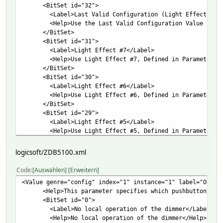
<BitSet id="32">
<Label lang="fr">Lower Ultraviolet-fr</Label>
<Label>Last Valid Configuration (Light Effect)</La
<Help>Lower Ultraviolet Threshold</Help>
<Help>Use the Last Valid Configuration Value for th
<Help lang="fr">Lower Ultraviolet Threshold-fr</He
</BitSet>
</BitSet>
<BitSet id="31">
<BitSet id="5">
<Label>Light Effect #7</Label>
<Label>Upper Temperature</Label>
<Help>Use Light Effect #7, Defined in Parameter 22
<Label lang="fr">Upper Temperature-fr</Label>
</BitSet>
<Help>Upper Temerature Threshold</Help>
<BitSet id="30">
<Help lang="fr">Upper Temerature Threshold-fr</Hel
<Label>Light Effect #6</Label>
</BitSet>
<Help>Use Light Effect #6, Defined in Parameter 21
<BitSet id="6">
</BitSet>
<Label>Upper Humidity</Label>
<BitSet id="29">
<Label lang="fr">Upper Humidity-fr</Label>
<Label>Light Effect #5</Label>
<Help>Upper Humdity Threshold</Help>
<Help>Use Light Effect #5, Defined in Parameter 20
<Help lang="fr">Upper Humdity Threshold-fr</Help>
</BitSet>
</BitSet>
<BitSet id="28">
<BitSet id="7">
logicsoft/ZDB5100.xml
<Label>Light Effect #4</Label>
<Label>Upper Luminance</Label>
<Help>Use Light Effect #4, Defined in Parameter 19
<Label lang="fr">Upper Luminance-fr</Label>
Code
Auswählen
Erweitern
</BitSet>
<Help>Upper Luminance Threshold</Help>
<Value genre="config" index="1" instance="1" label="Opera
<BitSet id="27">
<Help lang="fr">Upper Luminance Threshold-fr</Hel
<Help>This parameter specifies which pushbutton(s) tha
<Label>Light Effect #3</Label>
</BitSet>
<BitSet id="0">
<Help>Use Light Effect #3, Defined in Parameter 18
<BitSet id="8">
<Label>No local operation of the dimmer</Label>
</BitSet>
<Label>Upper Ultraviolet</Label>
<Help>No local operation of the dimmer</Help>
<BitSet id="26">
<Label lang="fr">Upper Ultraviolet-fr</Label>