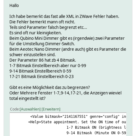
Hallo
Ich habe bemerkt das fast alle XML in ZWave Fehler haben.
Die Fehler bemerkt mann oft nicht.
Teils sind Parameter falsch begrenzt etc...
Es sind oft nur kleinigkeiten.
Beim Qubino Mini Dimmer gibt es (irgendwie) zwei Parameter
für die Umstellung Dimmer-Switch.
Beim Aeotec Nano Dimmer (andre auch) gibt es Parameter die
schwer einzustellen sind.
Der Parameter 86 hat zb 4 Bitmask.
1-7 Bitmask Einstellbereich aber nur 0-99
9-14 Bitmask Einstellbereich 0-59
17-21 Bitmask Einstellbereich 0-23
Gibt es eine Möglichkeit das zu begrenzen?
Oder Mehrere Fenster 1-7,9-14,17-21, die Anzeigen wieviel
total eingestellt ist?
Code
Auswählen
Erweitern
<Value bitmask="2141167551" genre="config" index=
<Help>State appointment. Set the ON time of output 
1-7 Bitmask ON (brightness level
9-14 Bitmask (Minute ON 0-59)