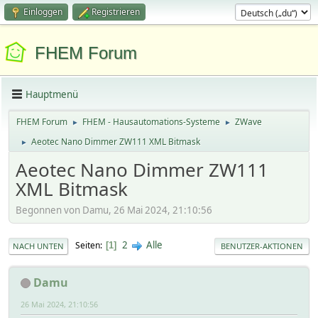
Einloggen
Registrieren
FHEM Forum
Hauptmenü
FHEM Forum
FHEM - Hausautomations-Systeme
ZWave
►
►
Aeotec Nano Dimmer ZW111 XML Bitmask
►
Aeotec Nano Dimmer ZW111
XML Bitmask
Begonnen von Damu, 26 Mai 2024, 21:10:56
2
Alle
Seiten
1
NACH UNTEN
BENUTZER-AKTIONEN
Damu
26 Mai 2024, 21:10:56