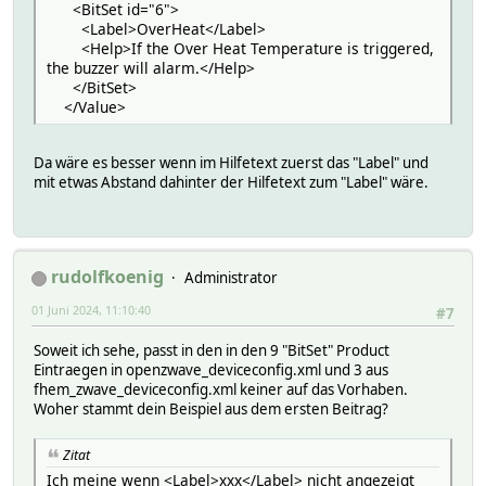
<BitSet id="6">
<Label>OverHeat</Label>
<Help>If the Over Heat Temperature is triggered,
the buzzer will alarm.</Help>
</BitSet>
</Value>
Da wäre es besser wenn im Hilfetext zuerst das "Label" und
mit etwas Abstand dahinter der Hilfetext zum "Label" wäre.
rudolfkoenig
Administrator
01 Juni 2024, 11:10:40
#7
Soweit ich sehe, passt in den in den 9 "BitSet" Product
Eintraegen in openzwave_deviceconfig.xml und 3 aus
fhem_zwave_deviceconfig.xml keiner auf das Vorhaben.
Woher stammt dein Beispiel aus dem ersten Beitrag?
Zitat
Ich meine wenn <Label>xxx</Label> nicht angezeigt