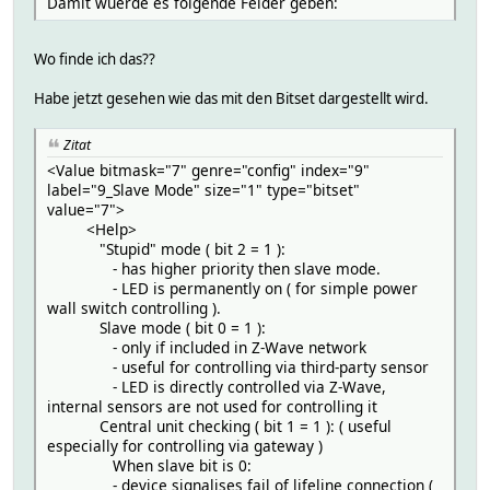
Damit wuerde es folgende Felder geben:
<Label>Sun ON</Label>
<Help>Sunday ON</Help>
</BitSet>
Wo finde ich das??
</Value>
Habe jetzt gesehen wie das mit den Bitset dargestellt wird.
Zitat
<Value bitmask="7" genre="config" index="9"
label="9_Slave Mode" size="1" type="bitset"
value="7">
<Help>
"Stupid" mode ( bit 2 = 1 ):
- has higher priority then slave mode.
- LED is permanently on ( for simple power
wall switch controlling ).
Slave mode ( bit 0 = 1 ):
- only if included in Z-Wave network
- useful for controlling via third-party sensor
- LED is directly controlled via Z-Wave,
internal sensors are not used for controlling it
Central unit checking ( bit 1 = 1 ): ( useful
especially for controlling via gateway )
When slave bit is 0:
- device signalises fail of lifeline connection (