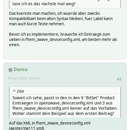
lase ich es das nächste mal weg?
Das koennte man machen, ich wuerde aber zwecks
Kompatibilitaet beim alten Syntax bleiben, fuer Label kann
man auch kurze Texte nehmen.
Bevor ich es implementiere, braueche ich Eintraege zum
ueben in fhem_zwave_deviceconfig.xml, am besten mehr als
einen.
Damu
01 Juni 2024, 12:41:47
#8
Zitat
Soweit ich sehe, passt in den in den 9 "BitSet" Product
Eintraegen in openzwave_deviceconfig.xml und 3 aus
fhem_zwave_deviceconfig.xml keiner auf das Vorhaben.
Woher stammt dein Beispiel aus dem ersten Beitrag?
Auf das XML in fhem_zwave_deviceconfig.xml
(aeotec/zw111.xml)