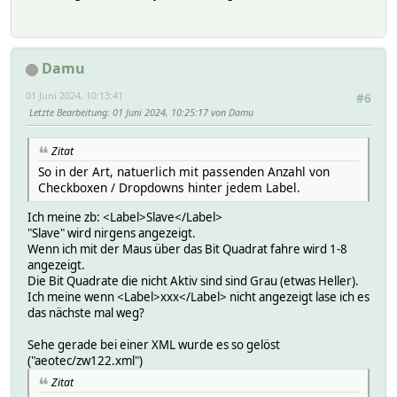
Damu
01 Juni 2024, 10:13:41
#6
Letzte Bearbeitung
: 01 Juni 2024, 10:25:17 von Damu
Zitat
So in der Art, natuerlich mit passenden Anzahl von
Checkboxen / Dropdowns hinter jedem Label.
Ich meine zb: <Label>Slave</Label>
"Slave" wird nirgens angezeigt.
Wenn ich mit der Maus über das Bit Quadrat fahre wird 1-8
angezeigt.
Die Bit Quadrate die nicht Aktiv sind sind Grau (etwas Heller).
Ich meine wenn <Label>xxx</Label> nicht angezeigt lase ich es
das nächste mal weg?
Sehe gerade bei einer XML wurde es so gelöst
("aeotec/zw122.xml")
Zitat