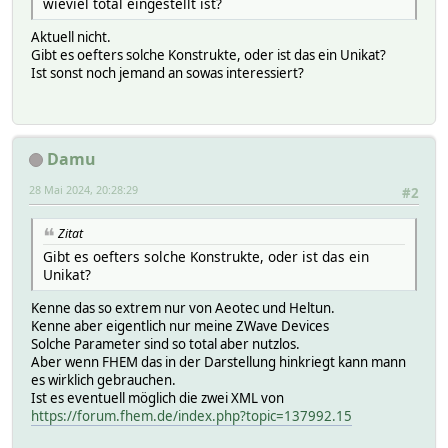
wieviel total eingestellt ist?
<Help>+32 brightness level</Help>
</BitSet>
Aktuell nicht.
<BitSet id="7">
Gibt es oefters solche Konstrukte, oder ist das ein Unikat?
<Label>+64 br</Label>
Ist sonst noch jemand an sowas interessiert?
<Help>+64 brightness level</Help>
</BitSet>
<BitSet id="9">
<Label>+1 Min</Label>
<Help>+1 Minuten</Help>
Damu
</BitSet>
28 Mai 2024, 20:28:29
<BitSet id="10">
#2
<Label>+2 Min</Label>
<Help>+2 Minuten</Help>
Zitat
</BitSet>
Gibt es oefters solche Konstrukte, oder ist das ein
<BitSet id="11">
Unikat?
<Label>+4 Min</Label>
<Help>+4 Minuten</Help>
Kenne das so extrem nur von Aeotec und Heltun.
</BitSet>
Kenne aber eigentlich nur meine ZWave Devices
<BitSet id="12">
Solche Parameter sind so total aber nutzlos.
<Label>+8 Min</Label>
Aber wenn FHEM das in der Darstellung hinkriegt kann mann
<Help>+8 Minuten</Help>
es wirklich gebrauchen.
</BitSet>
Ist es eventuell möglich die zwei XML von
<BitSet id="13">
https://forum.fhem.de/index.php?topic=137992.15
<Label>+16 Min</Label>
<Help>+16 Minuten</Help>