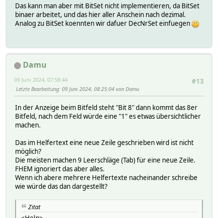
Das kann man aber mit BitSet nicht implementieren, da BitSet
binaer arbeitet, und das hier aller Anschein nach dezimal.
Analog zu BitSet koennten wir dafuer DecNrSet einfuegen
Damu
09 Juni 2024, 07:58:44
#13
Letzte Bearbeitung
: 09 Juni 2024, 08:25:04 von Damu
In der Anzeige beim Bitfeld steht "Bit 8" dann kommt das 8er
Bitfeld, nach dem Feld würde eine "1" es etwas übersichtlicher
machen.
Das im Helfertext eine neue Zeile geschrieben wird ist nicht
möglich?
Die meisten machen 9 Leerschläge (Tab) für eine neue Zeile.
FHEM ignoriert das aber alles.
Wenn ich abere mehrere Helfertexte nacheinander schreibe
wie würde das dan dargestellt?
Zitat
<Help>