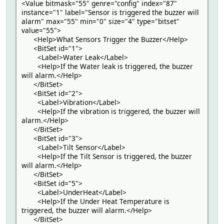
<Value bitmask="55" genre="config" index="87"
instance="1" label="Sensor is triggered the buzzer will
alarm" max="55" min="0" size="4" type="bitset"
value="55">
<Help>What Sensors Trigger the Buzzer</Help>
<BitSet id="1">
<Label>Water Leak</Label>
<Help>If the Water leak is triggered, the buzzer
will alarm.</Help>
</BitSet>
<BitSet id="2">
<Label>Vibration</Label>
<Help>If the vibration is triggered, the buzzer will
alarm.</Help>
</BitSet>
<BitSet id="3">
<Label>Tilt Sensor</Label>
<Help>If the Tilt Sensor is triggered, the buzzer
will alarm.</Help>
</BitSet>
<BitSet id="5">
<Label>UnderHeat</Label>
<Help>If the Under Heat Temperature is
triggered, the buzzer will alarm.</Help>
</BitSet>