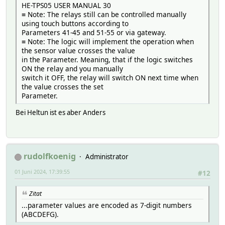
HE-TPS05 USER MANUAL 30
≡ Note: The relays still can be controlled manually
using touch buttons according to
Parameters 41-45 and 51-55 or via gateway.
≡ Note: The logic will implement the operation when
the sensor value crosses the value
in the Parameter. Meaning, that if the logic switches
ON the relay and you manually
switch it OFF, the relay will switch ON next time when
the value crosses the set
Parameter.
Bei Heltun ist es aber Anders
rudolfkoenig
Administrator
01 Juni 2024, 17:39:55
#12
Zitat
...parameter values are encoded as 7-digit numbers
(ABCDEFG).