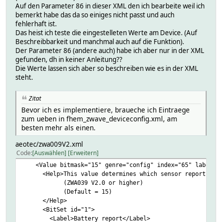
Auf den Parameter 86 in dieser XML den ich bearbeite weil ich
bemerkt habe das da so einiges nicht passt und auch
fehlerhaft ist.
Das heist ich teste die eingestelleten Werte am Device. (Auf
Beschreibbarkeit und manchmal auch auf die Funktion).
Der Parameter 86 (andere auch) habe ich aber nur in der XML
gefunden, dh in keiner Anleitung??
Die Werte lassen sich aber so beschreiben wie es in der XML
steht.
Zitat
Bevor ich es implementiere, braueche ich Eintraege
zum ueben in fhem_zwave_deviceconfig.xml, am
besten mehr als einen.
aeotec/zwa009V2.xml
Code
Auswählen
Erweitern
<Value bitmask="15" genre="config" index="65" label="65 
<Help>This value determines which sensor report will b
(ZWA039 V2.0 or higher)
(Default = 15)
</Help>
<BitSet id="1">
<Label>Battery report</Label>