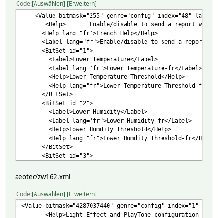
<Help>Water Alarm</Help>
Code
Auswählen
Erweitern
</BitSet>
<Value bitmask="255" genre="config" index="48" label="En
<BitSet id="6">
<Help> Enable/disable to send a report when the mea
<Label>Access Control (DW Sensor open)</Label>
<Help lang="fr">French Help</Help>
<Help>Access Control (DW Sensor open)</Help>
<Label lang="fr">Enable/disable to send a report on T
</BitSet>
<BitSet id="1">
<BitSet id="7">
<Label>Lower Temperature</Label>
<Label>Home Security (intrusion)</Label>
<Label lang="fr">Lower Temperature-fr</Label>
<Help>Home Security (intrusion)</Help>
<Help>Lower Temperature Threshold</Help>
</BitSet>
<Help lang="fr">Lower Temperature Threshold-fr</He
<BitSet id="8">
</BitSet>
<Label>Motion Sensor trigger</Label>
<BitSet id="2">
<Help>Motion Sensor trigger</Help>
<Label>Lower Humidity</Label>
</BitSet>
<Label lang="fr">Lower Humidity-fr</Label>
</Value>
<Help>Lower Humdity Threshold</Help>
<Help lang="fr">Lower Humdity Threshold-fr</Help>
</BitSet>
<BitSet id="3">
<Label>Lower Luminance</Label>
<Label lang="fr">Lower Luminance-fr</Label>
aeotec/zw162.xml
<Help>Lower Luminance Threshold</Help>
<Help lang="fr">Lower Luminance Threshold</Help>
Code
Auswählen
Erweitern
</BitSet>
<Value bitmask="4287037440" genre="config" index="1" labe
<BitSet id="4">
<Help>Light Effect and PlayTone configuration fo
<Label>Lower Ultraviolet</Label>