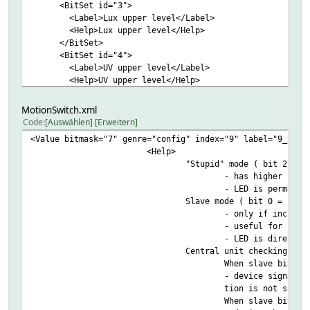
<BitSet id="3">
<Label>Lux upper level</Label>
<Help>Lux upper level</Help>
</BitSet>
<BitSet id="4">
<Label>UV upper level</Label>
<Help>UV upper level</Help>
</BitSet>
<BitSet id="5">
MotionSwitch.xml
<Label>Temperature lower level</Label>
Code
Auswählen
Erweitern
<Help>Temperature lover level</Help>
<Value bitmask="7" genre="config" index="9" label="9_Slav
</BitSet>
<Help>
<BitSet id="6">
"Stupid" mode ( bit 2 = 1
<Label>Humidity lower level</Label>
- has higher prio
<Help>Humidity lower level</Help>
- LED is permanen
</BitSet>
Slave mode ( bit 0 = 1 ):
<BitSet id="7">
- only if include
<Label>Lux lower level</Label>
- useful for cont
<Help>Lux lower level</Help>
- LED is directly
</BitSet>
Central unit checking ( b
<BitSet id="8">
When slave bit is
<Label>UV lower level</Label>
- device signalis
<Help>UV lower level</Help>
tion is not signa
</BitSet>
When slave bit is
</Value>