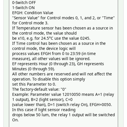
0-Switch OFF
1-Switch ON
EFGH: Condition Value
"Sensor Value" for Control modes 0, 1, and 2, or "Time"
for Control mode 3.
If Temperature sensor has been chosen as a source in
the control mode, the value should
be x10, e.g. for 24.5°C use the value 0245.
If Time control has been chosen as a source in the
control mode, the device logic will
process values EFGH from 0 to 23:59 (in time
measure), all other values will be ignored.
EF represents Hour (0 through 23), GH represents
Minutes (0 through 59).
All other numbers are reserved and will not affect the
operation. To disable this option simply
set this Parameter to 0.
The factory-default value: "0"
Example: Parameter value 12010050 means A=1 (relay
1 output), B=2 (light sensor), C=0
(value lower than), D=1 (switch relay On), EFGH=0050.
In this case if light sensor reading
drops below 50 lum, the relay 1 output will be switched
On.