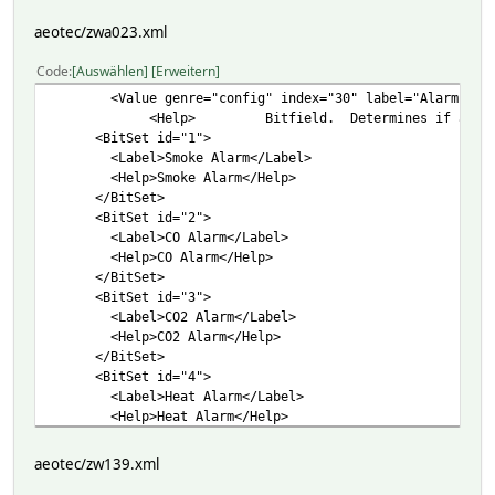
</BitSet>
</BitSet>
</Value>
aeotec/zwa023.xml
<BitSet id="8">
<Label>Lux</Label>
Code
Auswählen
Erweitern
<Help>Send Luminance ReportHelp</Help>
<Value genre="config" index="30" label="Alarm Settings
</BitSet>
<Help> Bitfield. Determines if alarms are e
</Value>
<BitSet id="1">
<Label>Smoke Alarm</Label>
<Help>Smoke Alarm</Help>
</BitSet>
<BitSet id="2">
<Label>CO Alarm</Label>
<Help>CO Alarm</Help>
</BitSet>
<BitSet id="3">
<Label>CO2 Alarm</Label>
<Help>CO2 Alarm</Help>
</BitSet>
<BitSet id="4">
<Label>Heat Alarm</Label>
<Help>Heat Alarm</Help>
</BitSet>
<BitSet id="5">
aeotec/zw139.xml
<Label>Water Alarm</Label>