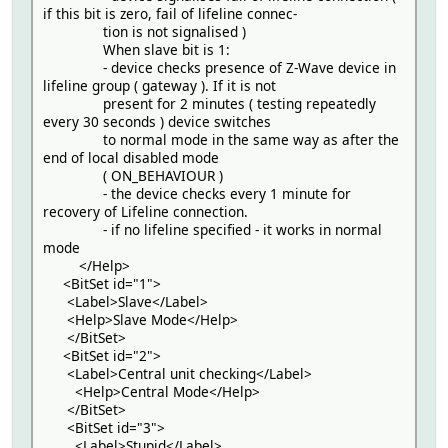
if this bit is zero, fail of lifeline connec-
tion is not signalised )
When slave bit is 1:
- device checks presence of Z-Wave device in
lifeline group ( gateway ). If it is not
present for 2 minutes ( testing repeatedly
every 30 seconds ) device switches
to normal mode in the same way as after the
end of local disabled mode
( ON_BEHAVIOUR )
- the device checks every 1 minute for
recovery of Lifeline connection.
- if no lifeline specified - it works in normal
mode
</Help>
<BitSet id="1">
<Label>Slave</Label>
<Help>Slave Mode</Help>
</BitSet>
<BitSet id="2">
<Label>Central unit checking</Label>
<Help>Central Mode</Help>
</BitSet>
<BitSet id="3">
<Label>Stupid</Label>