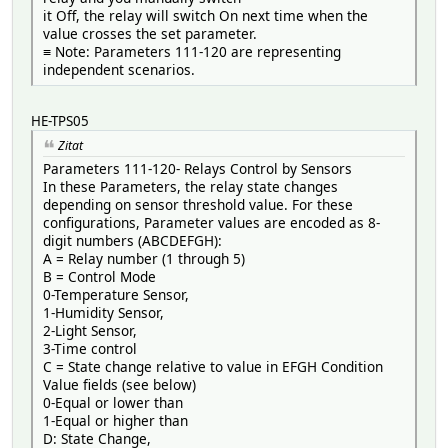
<Help>Key 2 scene response</Help>
it Off, the relay will switch On next time when the
</BitSet>
value crosses the set parameter.
<BitSet id="3">
≡ Note: Parameters 111-120 are representing
<Label>Key 3</Label>
independent scenarios.
<Help>Key 3 scene response</Help>
</BitSet>
</Value>
HE-TPS05
<Value genre="config" index="255" label="Restore factor
Zitat
<Help>Restore factory setting</Help>
Parameters 111-120- Relays Control by Sensors
<Item label="Normal" value="0"/>
In these Parameters, the relay state changes
<Item label="Reset to factory defaults" value="85"/
depending on sensor threshold value. For these
</Value>
configurations, Parameter values are encoded as 8-
digit numbers (ABCDEFGH):
A = Relay number (1 through 5)
B = Control Mode
0-Temperature Sensor,
1-Humidity Sensor,
2-Light Sensor,
3-Time control
C = State change relative to value in EFGH Condition
Value fields (see below)
0-Equal or lower than
1-Equal or higher than
D: State Change,