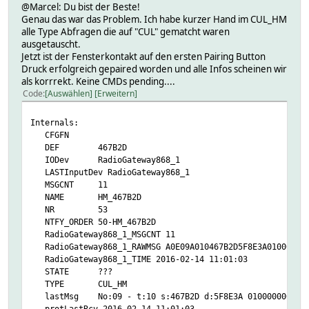
@Marcel: Du bist der Beste!
Genau das war das Problem. Ich habe kurzer Hand im CUL_HM
alle Type Abfragen die auf "CUL" gematcht waren
ausgetauscht.
Jetzt ist der Fensterkontakt auf den ersten Pairing Button
Druck erfolgreich gepaired worden und alle Infos scheinen wir
als korrrekt. Keine CMDs pending....
Code
Auswählen
Erweitern
Internals:
CFGFN
DEF 467B2D
IODev RadioGateway868_1
LASTInputDev RadioGateway868_1
MSGCNT 11
NAME HM_467B2D
NR 53
NTFY_ORDER 50-HM_467B2D
RadioGateway868_1_MSGCNT 11
RadioGateway868_1_RAWMSG A0E09A010467B2D5F8E3A01000000
RadioGateway868_1_TIME 2016-02-14 11:01:03
STATE ???
TYPE CUL_HM
lastMsg No:09 - t:10 s:467B2D d:5F8E3A 0100000000
protLastRcv 2016-02-14 11:01:03