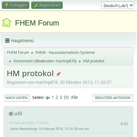
Einloggen
Registrieren
FHEM Forum
Hauptmenü
FHEM Forum
FHEM - Hausautomations-Systeme
►
Homematic
(Moderator:
martinp876
)
HM protokol
►
►
HM protokol
Begonnen von martinp876, 30 Oktober 2013, 11:20:37
1
2
3
Alle
Seiten
4
NACH UNTEN
BENUTZER-AKTIONEN
ulli
14 Februar 2016, 11:03:30
#45
Letzte Bearbeitung
: 14 Februar 2016, 11:25:39 von ulli