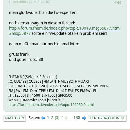
31 Dezember 2013, 21:02:07
#44
mein glückwunsch an die fw-experten!
nach den aussagen in diesem thread:
http://forum.fhem.de/index.php/topic,10019.msg55877.html
#msg55877
sollte ein fw-update ota kein problem sein!
dann müßte man nur noch einmal löten.
gruss frank,
und guten rutsch!!!
FHEM: 6.0(SVN) => Pi3(buster)
IO: CUL433|CUL868|HMLAN|HMUSB2|HMUART
CUL_HM: CC-TC|CC-VD|SEC-SD|SEC-SC|SEC-RHS|Sw1PBU-
FM|Sw1-FM|Dim1TPBU-FM|Dim1T-FM|ES-PMSw1-Pl
IT: ITZ500|ITT1500|ITR1500|GRR3500
WebUI [HMdeviceTools.js (hm.js)]:
https://forum.fhem.de/index.php/topic,106959.0.html
1
2
4
5
...
138
Seiten
3
NACH OBEN
BENUTZER-AKTIONEN