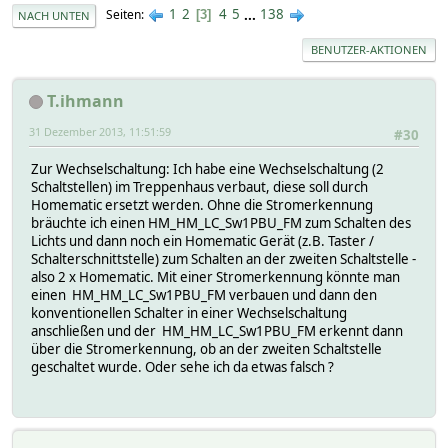
1
2
4
5
...
138
Seiten
3
NACH UNTEN
BENUTZER-AKTIONEN
T.ihmann
31 Dezember 2013, 11:51:59
#30
Zur Wechselschaltung: Ich habe eine Wechselschaltung (2
Schaltstellen) im Treppenhaus verbaut, diese soll durch
Homematic ersetzt werden. Ohne die Stromerkennung
bräuchte ich einen HM_HM_LC_Sw1PBU_FM zum Schalten des
Lichts und dann noch ein Homematic Gerät (z.B. Taster /
Schalterschnittstelle) zum Schalten an der zweiten Schaltstelle -
also 2 x Homematic. Mit einer Stromerkennung könnte man
einen HM_HM_LC_Sw1PBU_FM verbauen und dann den
konventionellen Schalter in einer Wechselschaltung
anschließen und der HM_HM_LC_Sw1PBU_FM erkennt dann
über die Stromerkennung, ob an der zweiten Schaltstelle
geschaltet wurde. Oder sehe ich da etwas falsch ?