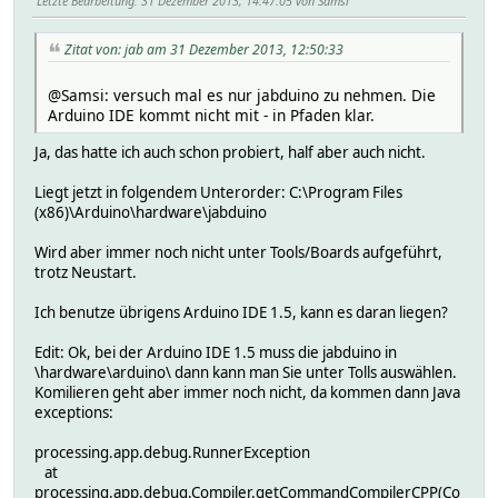
Letzte Bearbeitung
: 31 Dezember 2013, 14:47:05 von Samsi
Zitat von: jab am 31 Dezember 2013, 12:50:33
@Samsi: versuch mal es nur jabduino zu nehmen. Die
Arduino IDE kommt nicht mit - in Pfaden klar.
Ja, das hatte ich auch schon probiert, half aber auch nicht.
Liegt jetzt in folgendem Unterorder: C:\Program Files
(x86)\Arduino\hardware\jabduino
Wird aber immer noch nicht unter Tools/Boards aufgeführt,
trotz Neustart.
Ich benutze übrigens Arduino IDE 1.5, kann es daran liegen?
Edit: Ok, bei der Arduino IDE 1.5 muss die jabduino in
\hardware\arduino\ dann kann man Sie unter Tolls auswählen.
Komilieren geht aber immer noch nicht, da kommen dann Java
exceptions:
processing.app.debug.RunnerException
at
processing.app.debug.Compiler.getCommandCompilerCPP(Co