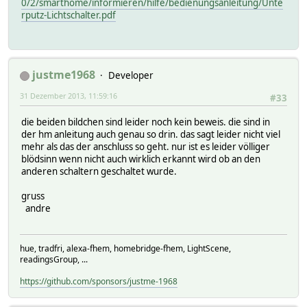
0/2/smarthome/informieren/hilfe/bedienungsanleitung/Unte
rputz-Lichtschalter.pdf
justme1968
Developer
31 Dezember 2013, 11:59:16
#33
die beiden bildchen sind leider noch kein beweis. die sind in
der hm anleitung auch genau so drin. das sagt leider nicht viel
mehr als das der anschluss so geht. nur ist es leider völliger
blödsinn wenn nicht auch wirklich erkannt wird ob an den
anderen schaltern geschaltet wurde.
gruss
andre
hue, tradfri, alexa-fhem, homebridge-fhem, LightScene,
readingsGroup, ...
https://github.com/sponsors/justme-1968