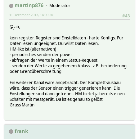
martinp876
Moderator
31 Dezember 2013, 14:00:20
#43
@jab,
kein register. Register sind Einstelldaten - harte Konfigs. Für
Daten lesen ungeeignet. Du willst Daten lesen.
HM-like ist (alternativen)
- periodisches senden der power
- abfragen der Werte in einem Status-Request
- senden der Werte zu gegebenem Anlass - z.B. bei änderung
oder Grenzüberschreitung
Ein weiterer Kanal wäre angebracht. Der Komplett-ausbau
wäre, dass der Sensor einen trigger generieren kann. Die
Einstellungen sind dann getrennt. HM bietet ja bereits einen
Schalter mit messgerät. Da ist es genau so gelöst
Gruss Martin
frank