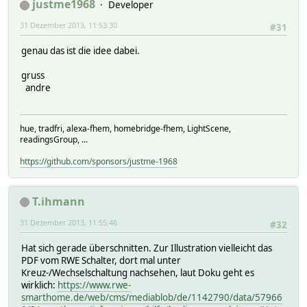
justme1968
Developer
31 Dezember 2013, 11:53:30
#31
genau das ist die idee dabei.
gruss
andre
hue, tradfri, alexa-fhem, homebridge-fhem, LightScene,
readingsGroup, ...
https://github.com/sponsors/justme-1968
T.ihmann
31 Dezember 2013, 11:55:46
#32
Hat sich gerade überschnitten. Zur Illustration vielleicht das
PDF vom RWE Schalter, dort mal unter
Kreuz-/Wechselschaltung nachsehen, laut Doku geht es
wirklich:
https://www.rwe-
smarthome.de/web/cms/mediablob/de/1142790/data/57966