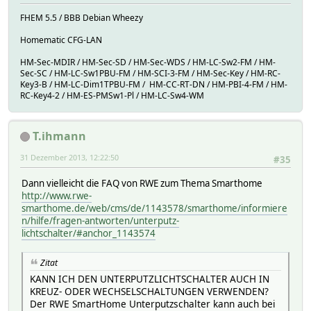
FHEM 5.5 / BBB Debian Wheezy
Homematic CFG-LAN
HM-Sec-MDIR / HM-Sec-SD / HM-Sec-WDS / HM-LC-Sw2-FM / HM-
Sec-SC / HM-LC-Sw1PBU-FM / HM-SCI-3-FM / HM-Sec-Key / HM-RC-
Key3-B / HM-LC-Dim1TPBU-FM / HM-CC-RT-DN / HM-PBI-4-FM / HM-
RC-Key4-2 / HM-ES-PMSw1-Pl / HM-LC-Sw4-WM
T.ihmann
31 Dezember 2013, 12:22:50
#35
Dann vielleicht die FAQ von RWE zum Thema Smarthome
http://www.rwe-
smarthome.de/web/cms/de/1143578/smarthome/informiere
n/hilfe/fragen-antworten/unterputz-
lichtschalter/#anchor_1143574
Zitat
KANN ICH DEN UNTERPUTZLICHTSCHALTER AUCH IN
KREUZ- ODER WECHSELSCHALTUNGEN VERWENDEN?
Der RWE SmartHome Unterputzschalter kann auch bei