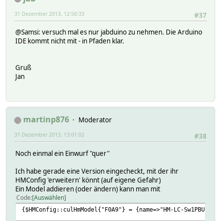
31 Dezember 2013, 12:50:33
#37
@Samsi: versuch mal es nur jabduino zu nehmen. Die Arduino
IDE kommt nicht mit - in Pfaden klar.
Gruß
Jan
martinp876
Moderator
31 Dezember 2013, 13:01:02
#38
Noch einmal ein Einwurf "quer"
Ich habe gerade eine Version eingecheckt, mit der ihr
HMConfig 'erweitern' könnt (auf eigene Gefahr)
Ein Model addieren (oder ändern) kann man mit
Code
Auswählen
{$HMConfig::culHmModel{"F0A9"} = {name=>"HM-