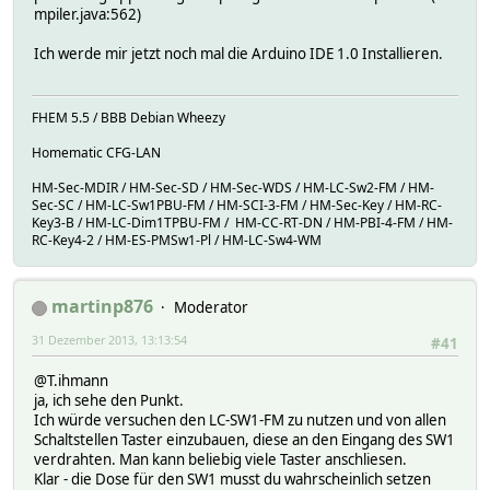
mpiler.java:562)
Ich werde mir jetzt noch mal die Arduino IDE 1.0 Installieren.
FHEM 5.5 / BBB Debian Wheezy
Homematic CFG-LAN
HM-Sec-MDIR / HM-Sec-SD / HM-Sec-WDS / HM-LC-Sw2-FM / HM-
Sec-SC / HM-LC-Sw1PBU-FM / HM-SCI-3-FM / HM-Sec-Key / HM-RC-
Key3-B / HM-LC-Dim1TPBU-FM / HM-CC-RT-DN / HM-PBI-4-FM / HM-
RC-Key4-2 / HM-ES-PMSw1-Pl / HM-LC-Sw4-WM
martinp876
Moderator
31 Dezember 2013, 13:13:54
#41
@T.ihmann
ja, ich sehe den Punkt.
Ich würde versuchen den LC-SW1-FM zu nutzen und von allen
Schaltstellen Taster einzubauen, diese an den Eingang des SW1
verdrahten. Man kann beliebig viele Taster anschliesen.
Klar - die Dose für den SW1 musst du wahrscheinlich setzen