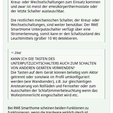
Kreuz- oder Wechselschaltungen zum Einsatz kommen
und zwar ist meist der eHeizkörperthermostate oder
der letzte Schalter austauschbar.
Die restlichen mechanischen Schalter, der Kreuz- oder
Wechselschaltungen, sind weiter benutzbar. Der RWE
SmartHome Unterputzschalter verfügt über eine
Stromerkennung, somit kann er den Schaltzustand des
Leuchtmittels (größer 10 W) detektieren.
Zitat
KANN ICH DIE TASTEN DES
UNTERPUTZLICHTSCHALTERS AUCH ZUM SCHALTEN
VON ANDEREN GERÄTEN VERWENDEN?
Die Tasten auf dem Gerät können beliebig vom Aktor
getrennt oder sonstwie im Profil umkonfiguriert
werden (wie Wandsender), z.B. zur gleichzeitigen
Ansteuerung von Rollläden und Fernseher oder zum
Ausschalten der Schlafzimmerbeleuchtung wenn das
Wohnzimmerlicht eingeschaltet wird etc.
Bei RWE Smarthome scheinen beiden Funktionen zu
funktionieren, wenn die Hardware wirklich gleich ist....