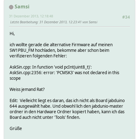
Samsi
31 Dezember 2013, 12:18:48
#34
Letzte Bearbeitung
: 31 Dezember 2013, 12:23:41 von Samsi
Hi,
ich wollte gerade die alternative Firmware auf meinen
SW1PBU_FM hochladen, bekomme aber schon beim
verifizieren folgenden Fehler:
AskSin.cpp: In function 'void pcInt(uint8_t)':
AskSin.cpp:2356: error: 'PCMSK3' was not declared in this
scope
Weiss jemand Rat?
Edit: Vielleicht liegt es daran, das ich nicht als Board jabduino
644 ausgewählt habe. Und obwohl lich den jabdunio-master
ordner in den Hardware Ordner kopiert haben, kann ich das
Board auch nicht unter 'Tools' finden.
Grüße