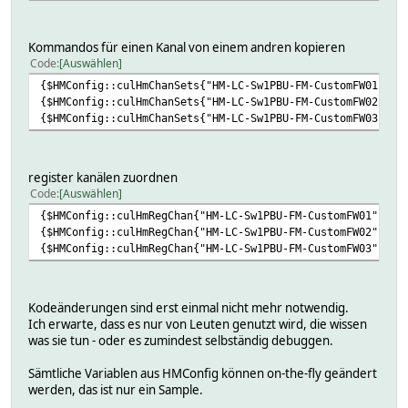
Kommandos für einen Kanal von einem andren kopieren
Code
Auswählen
{$HMConfig::culHmChanSets{"HM-LC-Sw1PBU-FM-CustomFW01"} =
{$HMConfig::culHmChanSets{"HM-LC-Sw1PBU-FM-CustomFW02"} =
{$HMConfig::culHmChanSets{"HM-LC-Sw1PBU-FM-CustomFW03"} =
register kanälen zuordnen
Code
Auswählen
{$HMConfig::culHmRegChan{"HM-LC-Sw1PBU-FM-CustomFW01"} = 
{$HMConfig::culHmRegChan{"HM-LC-Sw1PBU-FM-CustomFW02"} = 
{$HMConfig::culHmRegChan{"HM-LC-Sw1PBU-FM-CustomFW03"} = 
Kodeänderungen sind erst einmal nicht mehr notwendig.
Ich erwarte, dass es nur von Leuten genutzt wird, die wissen
was sie tun - oder es zumindest selbständig debuggen.
Sämtliche Variablen aus HMConfig können on-the-fly geändert
werden, das ist nur ein Sample.