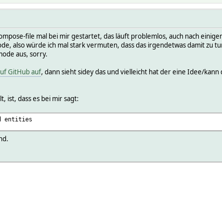
pose-file mal bei mir gestartet, das läuft problemlos, auch nach einige
e, also würde ich mal stark vermuten, dass das irgendetwas damit zu tun
ode aus, sorry.
auf GitHub auf
, dann sieht sidey das und vielleicht hat der eine Idee/kann
, ist, dass es bei mir sagt:
d entities
nd.