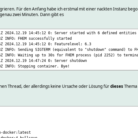
ieren. Für den Anfang habe ich erstmal mit einer nackten Instanz begonne
ch genau zwei Minuten. Dann gibt es
1Z 2024.12.19 14:45:12 0: Server started with 6 defined entities
3Z INFO: FHEM successfully started
6Z 2024.12.19 14:45:12 0: Featurelevel: 6.3
3Z INFO: Sending SIGTERM (equivalent to "shutdown" command) to F
6Z INFO: Waiting up to 30s for FHEM process (pid 2252) to termin
1Z 2024.12.19 14:47:24 0: Server shutdown
0Z INFO: Stopping container. Bye!
inen Thread, der allerdings keine Ursache oder Lösung für
dieses
Thema n
docker:latest
ocker:4-bullseye