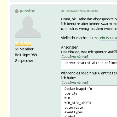
passibe
20 Dezember 2024, 00:44:07
Hmm, ok. Habe das abgespeckte com
Ich benutze aber keinen swarm mod
ich mich zu wenig mit dem swarm m
Vielleicht machst du mal
ein Issue 
Ansonsten:
Sr. Member
Das einzige, was mir spontan auffällt
Beiträge: 989
Code
Auswählen
Gespeichert
Server started with 7 define
während es bei dir nur 6 entities si
Ich habe:
Code
Auswählen
DockerImageInfo
Logfile
WEB
WEB_<IP>_<PORT>
autocreate
eventTypes
global