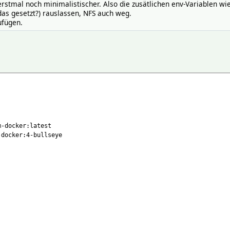
rstmal noch minimalistischer. Also die zusätlichen env-Variablen wi
as gesetzt?) rauslassen, NFS auch weg.
ufügen.
docker:latest
ocker:4-bullseye