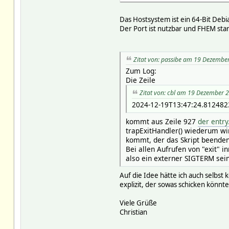
TZ: Europe/Berlin
Das Hostsystem ist ein 64-Bit Deb
volumes:
Der Port ist nutzbar und FHEM star
fhem:
driver: local
driver_opts:
Zitat von: passibe am 19 Dezembe
type: none
Zum Log:
device: "/opt/docker/fh
Die Zeile
o: bind
Zitat von: cbl am 19 Dezember 
2024-12-19T13:47:24.8124823
kommt aus Zeile 927
der entry
trapExitHandler() wiederum wi
kommt, der das Skript beenden 
Bei allen Aufrufen von "exit" 
also ein externer SIGTERM sein
Auf die Idee hätte ich auch selb
explizit, der sowas schicken könnt
Viele Grüße
Christian