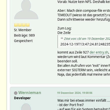
Vorab: Nutze kein NFS. Deshalb kei
Aber: Mach dein compose-file erstm
TIMEOUT (wieso ist das gesetzt?) r
Dann schrittweise wieder hinzufüg
Zum Log:
Sr. Member
Die Zeile
Beiträge: 989
Zitat von: cbl am 19 Dezember 20
Gespeichert
2024-12-19T13:47:24.81248235
kommt aus Zeile 927
der entry.sh
,
wiederum wird laut Kommentar (Zei
beenden soll.
Bei allen Aufrufen von "exit" inner
externer SIGTERM sein, vielleicht 
Naja, das jedenfalls mal meine sehr
Wernieman
19 Dezember 2024, 19:00:06
Developer
Was mir bei etwas immer einfällt ...
- ist der Port frei?
- auf was für ein System betreibst 