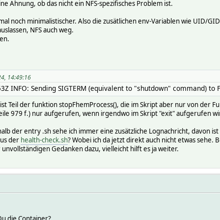
ne Ahnung, ob das nicht ein NFS-spezifisches Problem ist.
al noch minimalistischer. Also die zusätlichen env-Variablen wie UID/GID
auslassen, NFS auch weg.
en.
24, 14:49:16
3Z INFO: Sending SIGTERM (equivalent to "shutdown" command) to F
 ist Teil der funktion stopFhemProcess(), die im Skript aber nur von der F
le 979 f.) nur aufgerufen, wenn irgendwo im Skript "exit" aufgerufen w
halb der entry .sh sehe ich immer eine zusätzliche Lognachricht, davon ist
aus der
health-check.sh
? Wobei ich da jetzt direkt auch nicht etwas sehe
 unvollständigen Gedanken dazu, vielleicht hilft es ja weiter.
Du die Container?