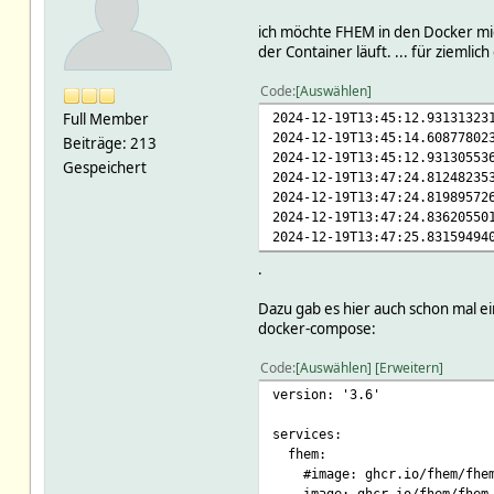
ich möchte FHEM in den Docker migr
der Container läuft. ... für ziemli
Code
Auswählen
Full Member
2024-12-19T13:45:12.93131323
2024-12-19T13:45:14.60877802
Beiträge: 213
2024-12-19T13:45:12.93130553
Gespeichert
2024-12-19T13:47:24.81248235
2024-12-19T13:47:24.81989572
2024-12-19T13:47:24.83620550
2024-12-19T13:47:25.83159494
.
Dazu gab es hier auch schon mal e
docker-compose:
Code
Auswählen
Erweitern
version: '3.6'
services:
fhem:
#image: ghcr.io/fhem/fhem-
image: ghcr.io/fhem/fhem-d