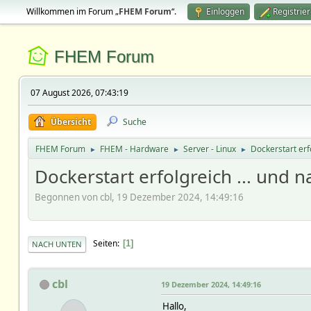
Willkommen im Forum „
FHEM Forum
“.
Einloggen
Registrie
FHEM Forum
07 August 2026, 07:43:19
Übersicht
Suche
FHEM Forum
FHEM - Hardware
Server - Linux
Dockerstart erf
►
►
►
Dockerstart erfolgreich ... und
Begonnen von cbl, 19 Dezember 2024, 14:49:16
Seiten
1
NACH UNTEN
cbl
19 Dezember 2024, 14:49:16
Hallo,