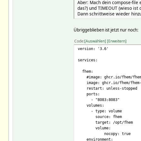
Aber: Mach dein compose-file e
das?) und TIMEOUT (wieso ist d
Dann schrittweise wieder hinz
Übriggeblieben ist jetzt nur noch:
Code
Auswählen
Erweitern
version: '3.6'
services:
fhem:
#image: ghcr.io/fhem/fhem-
image: ghcr.io/fhem/fhem-d
restart: unless-stopped
ports:
- "8083:8083"
volumes:
- type: volume
source: fhem
target: /opt/fhem
volume:
nocopy: true
environment: