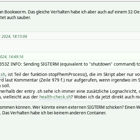
ian Bookworm. Das gleiche Verhalten habe ich aber auch auf einem 32-Deb
tet auch sauber.
r 2024, 18:15:06
em"
2024, 14:49:16
53Z INFO: Sending SIGTERM (equivalent to "shutdown" command) to
.sh
, ist Teil der funktion stopFhemProcess(), die im Skript aber nur v
rd laut Kommentar (Zeile 979 f.) nur aufgerufen, wenn irgendwo im S
soll.
innerhalb der entry .sh sehe ich immer eine zusätzliche Lognachricht,
, vielleicht aus der
health-check.sh
? Wobei ich da jetzt direkt auch 
st kommen können. Wer könnte einen externen SIGTERM schicken? Einen W
e. Das Verhalten habe ich bei keinem anderen Container.