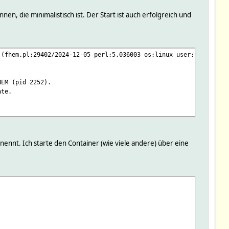
n, die minimalistisch ist. Der Start ist auch erfolgreich und
 (fhem.pl:29402/2024-12-05 perl:5.036003 os:linux user:fhem pid:
HEM (pid 2252).
ate.
ennt. Ich starte den Container (wie viele andere) über eine