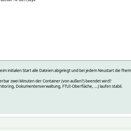
m initialen Start alle Dateien abgelegt und bei jedem Neustart die fhem
zierbar zwei Minuten der Container (von außen?) beendet wird?
itoring, Dokumentenverwaltung, FTUI-Oberfläche, ...) laufen stabil.
olock,soft,rw"
re/docker/fhem"