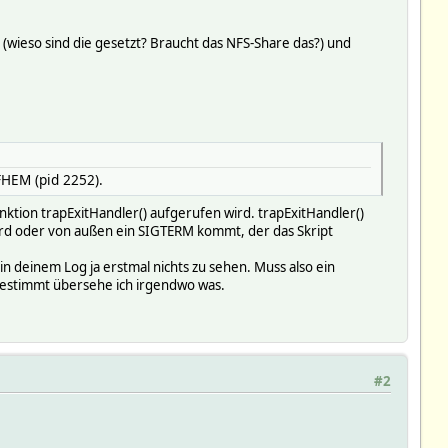
 (wieso sind die gesetzt? Braucht das NFS-Share das?) und
HEM (pid 2252).
unktion trapExitHandler() aufgerufen wird. trapExitHandler()
ird oder von außen ein SIGTERM kommt, der das Skript
 in deinem Log ja erstmal nichts zu sehen. Muss also ein
. Bestimmt übersehe ich irgendwo was.
#2