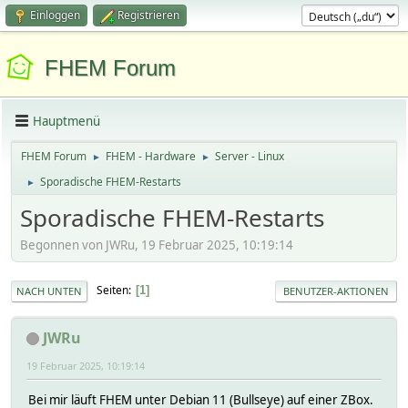
Einloggen
Registrieren
FHEM Forum
Hauptmenü
FHEM Forum
FHEM - Hardware
Server - Linux
►
►
Sporadische FHEM-Restarts
►
Sporadische FHEM-Restarts
Begonnen von JWRu, 19 Februar 2025, 10:19:14
Seiten
1
NACH UNTEN
BENUTZER-AKTIONEN
JWRu
19 Februar 2025, 10:19:14
Bei mir läuft FHEM unter Debian 11 (Bullseye) auf einer ZBox.