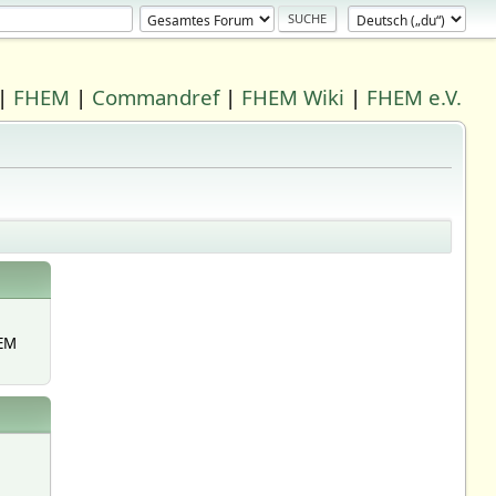
|
FHEM
|
Commandref
|
FHEM Wiki
|
FHEM e.V.
EM