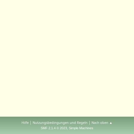
|
|
Hilfe
Nutzungsbedingungen und Regeln
Nach oben ▲
,
SMF 2.1.4 © 2023
Simple Machines