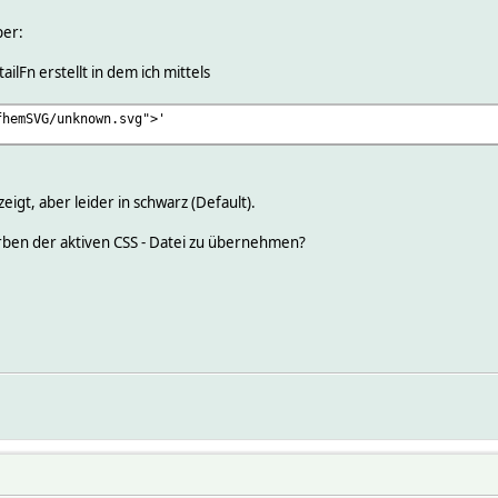
per:
ilFn erstellt in dem ich mittels
fhemSVG/unknown.svg">'
igt, aber leider in schwarz (Default).
arben der aktiven CSS - Datei zu übernehmen?