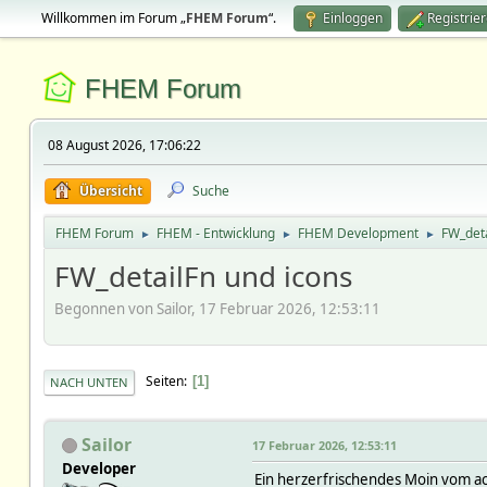
Willkommen im Forum „
FHEM Forum
“.
Einloggen
Registrie
FHEM Forum
08 August 2026, 17:06:22
Übersicht
Suche
FHEM Forum
FHEM - Entwicklung
FHEM Development
FW_deta
►
►
►
FW_detailFn und icons
Begonnen von Sailor, 17 Februar 2026, 12:53:11
Seiten
1
NACH UNTEN
Sailor
17 Februar 2026, 12:53:11
Developer
Ein herzerfrischendes Moin vom a