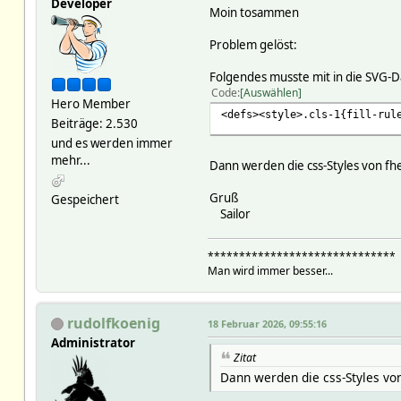
Developer
Moin tosammen
Problem gelöst:
Folgendes musste mit in die SVG-D
Code
Auswählen
Hero Member
<defs><style>.cls-1{fill-rul
Beiträge: 2.530
und es werden immer
mehr...
Dann werden die css-Styles von 
Gruß
Gespeichert
Sailor
******************************
Man wird immer besser...
rudolfkoenig
18 Februar 2026, 09:55:16
Administrator
Zitat
Dann werden die css-Styles v