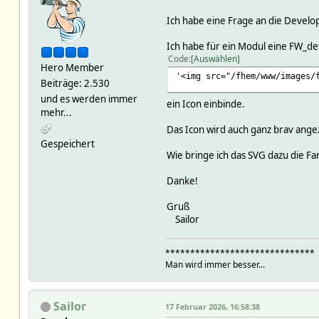
Ich habe eine Frage an die Develo
Ich habe für ein Modul eine FW_deta
Code
Auswählen
Hero Member
'<img src="/fhem/www/images/
Beiträge: 2.530
und es werden immer
ein Icon einbinde.
mehr...
Das Icon wird auch ganz brav angeze
Gespeichert
Wie bringe ich das SVG dazu die F
Danke!
Gruß
Sailor
******************************
Man wird immer besser...
Sailor
17 Februar 2026, 16:58:38