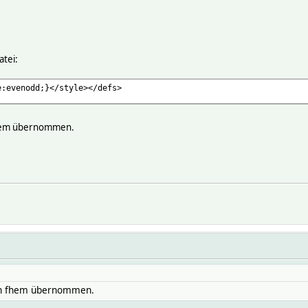
atei:
e:evenodd;}</style></defs>
fhem übernommen.
on fhem übernommen.