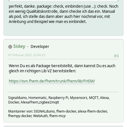
perfekt, danke. package: check, einbinden (use ..): check. Noch
ein wenig Qualitätskontrolle, dann checke ich das ein. Manual
als pod, ich stelle das dann aber auch hier nochmal vor, mit
Anleitung und Beispiel wie man es einbindet.
Sidey
Developer
07 Februar 2022, 22:04:23
#3
Wenn Du es als Package bereitstellst, dann kannst Du es auch
gleich im richtigen Lib VZ bereitstellen:
https://svn.fhem.de/fhem/trunk/fhem/lib/FHEM/
Signalduino, Homematic, Raspberry Pi, Mysensors, MQTT, Alexa,
Docker, AlexaFhem,zigbee2mqtt
Maintainer von: SIGNALduino, fhem-docker, alexa-fhem-docker,
fhempy-docker, WebAuth, fhem-mcp