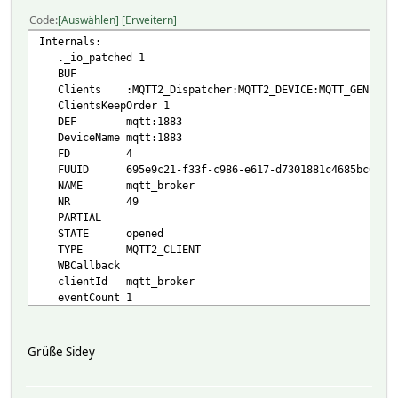
Code
Auswählen
Erweitern
Internals:
._io_patched 1
BUF
Clients :MQTT2_Dispatcher:MQTT2_DEVICE:MQTT_GENERIC_
ClientsKeepOrder 1
DEF mqtt:1883
DeviceName mqtt:1883
FD 4
FUUID 695e9c21-f33f-c986-e617-d7301881c4685bc6
NAME mqtt_broker
NR 49
PARTIAL
STATE opened
TYPE MQTT2_CLIENT
WBCallback
clientId mqtt_broker
eventCount 1
lastMsgTime 1768736553.88505
nextOpenDelay 10
nrConnects 1
Grüße Sidey
MatchList:
READINGS:
2026-01-18 12:42:33 state opened