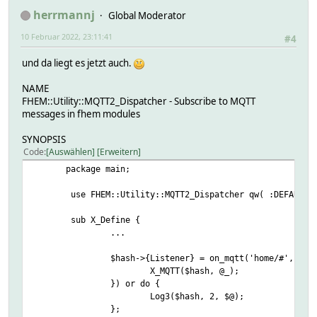
herrmannj
Global Moderator
10 Februar 2022, 23:11:41
#4
und da liegt es jetzt auch.
NAME
FHEM::Utility::MQTT2_Dispatcher - Subscribe to MQTT
messages in fhem modules
SYNOPSIS
Code
Auswählen
Erweitern
package main;
use FHEM::Utility::MQTT2_Dispatcher qw( :DEFAULT 
sub X_Define {
...
$hash->{Listener} = on_mqtt('home/#', sub 
X_MQTT($hash, @_);
}) or do {
Log3($hash, 2, $@);
};