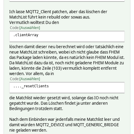
Ich lasse MQTT2_Client patchen, aber das löschen der
MatchList führt kein rebuild oder sowas aus.
Vermutlich wolltest Du den
Code
Auswählen
.clientArray
löschen damit dieser neu berechnet wird oder tatsächlich eine
neue MatchList schreiben, wobei ich nicht glaube dass FHEM
das Package laden könnte, da es natürlich kein FHEM Modul ist.
Da MatchList dazu da ist, noch nicht geladene FHEM Module zu
laden, könnte die Zeile (103) vermutlich komplett entfernt
werden. Vor allem, da in
Code
Auswählen
...._resetClients
die Matchlist wieder gesetzt wird, solange das IO noch nicht
gepatcht wurde. Das Löschen findet ja unter anderen
Bedingungen trotzdem statt.
Nach dem Einbinden war jedenfalls meine Matchlist leer und
damit würden MQTT2_DEVICE und MQTT_GENERIC_BRIDGE
nie geladen werden.