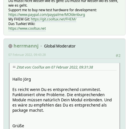
Du musst nicht wissen wie es geht! Du musst nur wissen wo es steht,
wie es geht.
Support me to buy new test hardware for development:
https://www.paypal.com/paypalme/MOldenburg
My FHEM Git:
https://git.cooltux.net/FHEM/
Das TuxNet Wiki:
https://www.cooltux.net
herrmannj
Global Moderator
07 Februar 2022, 09:43:28
#2
Zitat von: CoolTux am 07 Februar 2022, 09:31:38
Hallo Jörg
Es reicht wenn Du es entsprechend commitest.
Funktioniert ohne Probleme. Die entsprechenden
Module müssen natürlich Dein Modul einbinden. Und
es wäre zu empfehlen das Du es entsprechend als
package machst.
Grüße