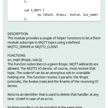
};
sub X_MQTT {
my ($hash, $topic, $value, $io_name) = @_
};
# required for rereadcfg etc
sub X_Undef {
DESCRIPTION
...
This module provides a couple of helper functions to let a fhem
del_mqtt($hash->{Listener});
module subscripe to MQTT topics using a defined
return;
MQTT2_SERVER or MQTT2_CLIENT.
};
FUNCTIONS
on_mqtt ($topic, sub {})
This function subscribes to a given $topic. MQTT wildcards are
allowed. The MQTT2 IO device, of course, must receive that
topic. The coderef can be an anonyious sub or a variable
holding one. This function receive 3 params: the $topic
(unicode), the $value (raw) and the $name of the receiving IO
device.
Returns an identifier that is used to delete that handler at any
time. Undef in case of an error.
Multiple handlers can be installed at the same time.