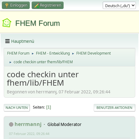
Einloggen
Registrieren
FHEM Forum
Hauptmenü
FHEM Forum
FHEM - Entwicklung
FHEM Development
►
►
code checkin unter fhem/lib/FHEM
►
code checkin unter
fhem/lib/FHEM
Begonnen von herrmannj, 07 Februar 2022, 09:26:44
Seiten
1
NACH UNTEN
BENUTZER-AKTIONEN
herrmannj
Global Moderator
07 Februar 2022, 09:26:44