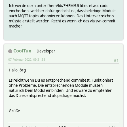
Ich werde gern unter fhem/lib/FHEM/Utilities etwas code
einchecken, welcher dafür gedacht ist, dass beliebige Module
auch MQTT topics abonnieren können. Das Unterverzeichnis
müsste erstellt werden. Recht es wenn ich das via svn commit
mache?
CoolTux
Developer
07 Februar 2022, 09:31:38
#1
Hallo Jörg
Es reicht wenn Du es entsprechend commitest. Funktioniert
ohne Probleme. Die entsprechenden Module müssen
natürlich Dein Modul einbinden. Und es wäre zu empfehlen
das Du es entsprechend als package machst.
Grüße