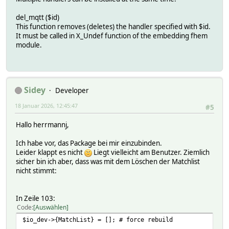
del_mqtt ($id)
This function removes (deletes) the handler specified with $id.
It must be called in X_Undef function of the embedding fhem
module.
Sidey
Developer
18 Januar 2026, 12:45:47
#5
Hallo herrmannj,
Ich habe vor, das Package bei mir einzubinden.
Leider klappt es nicht
Liegt vielleicht am Benutzer. Ziemlich
sicher bin ich aber, dass was mit dem Löschen der Matchlist
nicht stimmt:
In Zeile 103:
Code
Auswählen
$io_dev->{MatchList} = []; # force rebuild