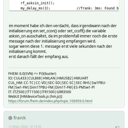
rf_asksin_init();
my_delay_ms(3); //frank: 3ms: Found by trial
asksin_on = 1;
} else if(in[1] == 's') { // Send
im moment habe ich den verdacht, dass irgendwann nach der
asksin_send(in+1);
initialisierung ein set_ccon() oder set_ccoff() die variable
asksin_on ausschaltet, da im problemfall immer noch die erste
} else { // Off
message nach der initialisierung empfangen wird.
DS_P(PSTR("as_setOff\r\n"));//frank:
sogar wenn diese 1. message erst viele sekunden nach der
asksin_on = 0;
initialisierung kommt.
erst danach fällt der empfang aus.
}
}
FHEM: 6.0(SVN) => Pi3(buster)
IO: CUL433|CUL868|HMLAN|HMUSB2|HMUART
CUL_HM: CC-TC|CC-VD|SEC-SD|SEC-SC|SEC-RHS|Sw1PBU-
FM|Sw1-FM|Dim1TPBU-FM|Dim1T-FM|ES-PMSw1-Pl
IT: ITZ500|ITT1500|ITR1500|GRR3500
WebUI [HMdeviceTools.js (hm.js)]:
https://forum.fhem.de/index.php/topic,106959.0.html
frank
12 März 2024, 12:14:50
#2