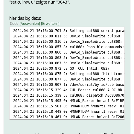
"set cul raw u" zeigte nun "0043".
hier das log dazu:
Code
Auswählen
Erweitern
2024.04.21 16:16:00.701 3: Setting cul868 serial paramete
2024.04.21 16:16:00.811 5: DevIo_SimpleWrite cul868: V
2024.04.21 16:16:00.816 5: DevIo_SimpleWrite cul868: ?
2024.04.21 16:16:00.857 3: cul868: Possible commands: ABb
2024.04.21 16:16:00.860 5: DevIo_SimpleWrite cul868: X21
2024.04.21 16:16:00.863 5: DevIo_SimpleWrite cul868: Ar
2024.04.21 16:16:00.867 5: DevIo_SimpleWrite cul868: T01
2024.04.21 16:16:00.872 5: GOT CUL fhtid: 0B27
2024.04.21 16:16:00.875 2: Setting cul868 fhtid from 0B27
2024.04.21 16:16:00.877 5: DevIo_SimpleWrite cul868: T010
2024.04.21 16:16:00.907 1: /dev/serial/by-id/usb-busware.
2024.04.21 16:16:15.329 4: CUL_Parse: cul868 A 0C 8D 8670
2024.04.21 16:16:15.339 5: cul868: dispatch A0C8D86701BF8
2024.04.21 16:16:15.495 0: HMLAN_Parse: hmlan1 R:E1BF8
2024.04.21 16:16:15.501 0: HMUARTLGW hmuart1 recv: 01 05 
2024.04.21 16:16:18.448 0: HMUARTLGW hmuart1 recv: 01 05 
2024.04.21 16:16:18.461 0: HMLAN_Parse: hmlan1 R:E2064
2024.04.21 16:16:19.503 0: HMUARTLGW hmuart1 recv: 01 05 
2024.04.21 16:16:19.514 0: HMLAN_Parse: hmlan1 R:E266EA
2024.04.21 16:16:21.173 0: HMUARTLGW hmuart1 recv: 01 05 