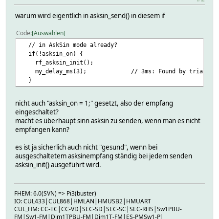
warum wird eigentlich in asksin_send() in diesem if
Code
Auswählen
// in AskSin mode already?
if(!asksin_on) {
rf_asksin_init();
my_delay_ms(3); // 3ms: Found by trial and 
}
nicht auch "asksin_on = 1;" gesetzt, also der empfang
eingeschaltet?
macht es überhaupt sinn asksin zu senden, wenn man es nicht
empfangen kann?
es ist ja sicherlich auch nicht "gesund", wenn bei
ausgeschaltetem asksinempfang ständig bei jedem senden
asksin_init() ausgeführt wird.
FHEM: 6.0(SVN) => Pi3(buster)
IO: CUL433|CUL868|HMLAN|HMUSB2|HMUART
CUL_HM: CC-TC|CC-VD|SEC-SD|SEC-SC|SEC-RHS|Sw1PBU-
FM|Sw1-FM|Dim1TPBU-FM|Dim1T-FM|ES-PMSw1-Pl