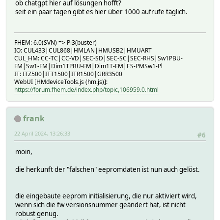
ob chatgpt hier auf lösungen hofft?
seit ein paar tagen gibt es hier über 1000 aufrufe täglich.
FHEM: 6.0(SVN) => Pi3(buster)
IO: CUL433|CUL868|HMLAN|HMUSB2|HMUART
CUL_HM: CC-TC|CC-VD|SEC-SD|SEC-SC|SEC-RHS|Sw1PBU-
FM|Sw1-FM|Dim1TPBU-FM|Dim1T-FM|ES-PMSw1-Pl
IT: ITZ500|ITT1500|ITR1500|GRR3500
WebUI [HMdeviceTools.js (hm.js)]:
https://forum.fhem.de/index.php/topic,106959.0.html
frank
22 April 2024, 13:26:33
#6
moin,
die herkunft der "falschen" eepromdaten ist nun auch gelöst.
die eingebaute eeprom initialisierung, die nur aktiviert wird,
wenn sich die fw versionsnummer geändert hat, ist nicht
robust genug.