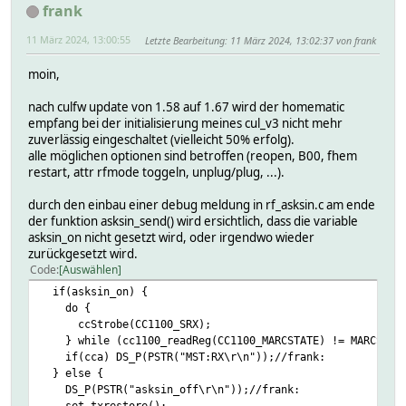
frank
11 März 2024, 13:00:55
Letzte Bearbeitung
: 11 März 2024, 13:02:37 von frank
moin,
nach culfw update von 1.58 auf 1.67 wird der homematic
empfang bei der initialisierung meines cul_v3 nicht mehr
zuverlässig eingeschaltet (vielleicht 50% erfolg).
alle möglichen optionen sind betroffen (reopen, B00, fhem
restart, attr rfmode toggeln, unplug/plug, ...).
durch den einbau einer debug meldung in rf_asksin.c am ende
der funktion asksin_send() wird ersichtlich, dass die variable
asksin_on nicht gesetzt wird, oder irgendwo wieder
zurückgesetzt wird.
Code
Auswählen
if(asksin_on) {
do {
ccStrobe(CC1100_SRX);
} while (cc1100_readReg(CC1100_MARCSTATE) != MARCSTATE
if(cca) DS_P(PSTR("MST:RX\r\n"));//frank:
} else {
DS_P(PSTR("asksin_off\r\n"));//frank:
set_txrestore();