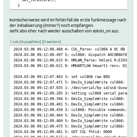
}
komischerweise wird im fehlerfall die erste funkmessage nach
der initialisierung (immer?) noch empfangen.
sieht also eher nach wieder ausschalten von asksin_on aus.
Code
Auswählen
Erweitern
2024.03.06 09:12:00.488 4: CUL_Parse: cul868 A 0C 0B 8670
2024.03.06 09:12:00.497 5: cul868: dispatch A0C0B86701936
2024.03.06 09:12:00.615 0: HMLAN_Parse: hmlan1 R:E1936
2024.03.06 09:12:00.621 0: HMUARTLGW hmuart1 recv: 01 05 
2024.03.06 09:12:07.463 3: set cul868 raw B00
2024.03.06 09:12:07.471 5: DevIo_SimpleWrite cul868: B00
2024.03.06 09:12:07.655 1: /dev/serial/by-id/usb-busware.
2024.03.06 09:12:09.285 3: Setting cul868 serial paramete
2024.03.06 09:12:09.394 5: DevIo_SimpleWrite cul868: V
2024.03.06 09:12:09.401 5: DevIo_SimpleWrite cul868: ?
2024.03.06 09:12:09.459 3: cul868: Possible commands: ABb
2024.03.06 09:12:09.464 5: DevIo_SimpleWrite cul868: X21
2024.03.06 09:12:09.469 5: DevIo_SimpleWrite cul868: Ar
2024.03.06 09:12:09.475 5: DevIo_SimpleWrite cul868: T01
2024.03.06 09:12:09.481 5: GOT CUL fhtid: 0000