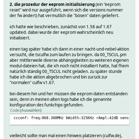
2. die prozedur der eeprom initialisierung
(ein "eeprom
2024.03.24 14:11:23.801 1: ----- IODev-Change ----- => We
reset" wird nur ausgeführt, wenn sich die versions nummer
2024.03.24 14:11:23.814 5: cul868 sending As0ACF80021ACE1
der fw ändert) hat vermutlich die "bösen" daten geliefert.
2024.03.24 14:11:23.817 5: CUL 6869B6 dly:52ms
2024.03.24 14:11:23.871 5: DevIo_SimpleWrite cul868: As0A
ich hatte wie beschrieben, zunächst von 1.58 auf 1.67
2024.03.24 14:11:23.985 0: HMLAN_Parse: hmlan1 R:E6869B
updated. dabei wurde der eeprom wahrscheinlich neu
2024.03.24 14:11:23.991 0: HMLAN_Parse: hmlan1 R:E1ACE
initialisiert.
2024.03.24 14:11:24.000 0: HMUARTLGW hmuart1 recv: 01 05 
2024.03.24 14:11:24.006 0: HMUARTLGW hmuart1 recv: 01 05 
einen tag später habe ich dann in einer nacht-und-nebel-aktion
versucht, die tsculfw zum laufen zu bringen. da 00_TSCUL.pm
2024.03.24 14:11:24.012 4: CUL_Parse: cul868 a s_ is O
aber mittlerweile diverse abhängigkeiten zu weiteren eigenen
2024.03.24 14:11:24.017 5: cul868: dispatch as_isOff
modul-dateien hat, die ich noch nicht installiert hatte, hat fhem
2024.03.24 14:11:24.090 3: cul868: Unknown code as_isOff,
natürlich ständig 00_TSCUL nicht geladen. zu später stunde
habe ich die aktion abgebrochen und bin zurück zur
2024.03.24 14:11:24.092 4: CUL_Parse: cul868 a s_ se tOf
"normalen" culfw v1.67.
2024.03.24 14:11:24.095 5: cul868: dispatch as_setOff_cco
2024.03.24 14:11:24.123 3: cul868: Unknown code as_setOff
bei diesem hin und her müssen die eeprom daten entstanden
sein, denn in meinen alten logs habe ich die genannte
konfiguration des funkchips gefunden.
Code
Auswählen
ccconf: freq:868.300MHz bWidth:325KHz rAmpl:42dB sens:12d
vielleicht sollte man mal einen hinweis platzieren (culfw.de),