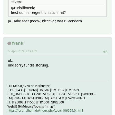
Zitat
2024.04.21 16:16:57.233 0: HMLAN_Parse: hmlan1 R:E266EA
@rudolfkoenig
2024.04.21 16:17:12.673 3: set cul868 raw u
liest du hier eigentlich auch mit?
2024.04.21 16:17:12.681 5: DevIo_SimpleWrite cul868: u
2024.04.21 16:17:12.751 4: CUL_Parse: cul868 0 04 3
Ja. Habe aber (noch?) nicht vor, was zu aendern.
2024.04.21 16:17:12.757 5: cul868: dispatch 0043
2024.04.21 16:17:12.813 3: cul868: Unknown code 0043, hel
frank
22 April 2024, 22:43:09
#8
ok.
und sorry für die störung.
FHEM: 6.0(SVN) => Pi3(buster)
IO: CUL433|CUL868|HMLAN|HMUSB2|HMUART
CUL_HM: CC-TC|CC-VD|SEC-SD|SEC-SC|SEC-RHS|Sw1PBU-
FM|Sw1-FM|Dim1TPBU-FM|Dim1T-FM|ES-PMSw1-Pl
IT: ITZ500|ITT1500|ITR1500|GRR3500
WebUI [HMdeviceTools.js (hm.js)]:
https://forum.fhem.de/index.php/topic,106959.0.html