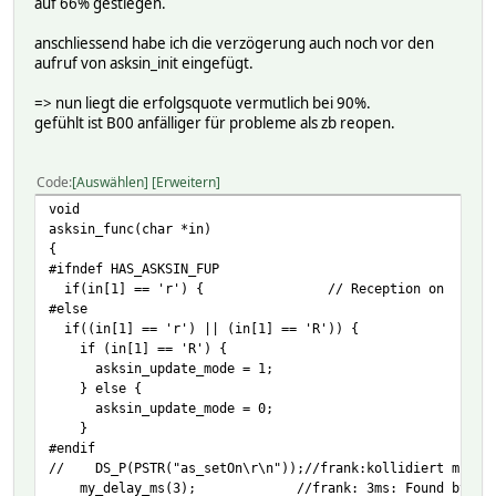
auf 66% gestiegen.
anschliessend habe ich die verzögerung auch noch vor den
aufruf von asksin_init eingefügt.
=> nun liegt die erfolgsquote vermutlich bei 90%.
gefühlt ist B00 anfälliger für probleme als zb reopen.
Code
Auswählen
Erweitern
void
asksin_func(char *in)
{
#ifndef HAS_ASKSIN_FUP
if(in[1] == 'r') { // Reception on
#else
if((in[1] == 'r') || (in[1] == 'R')) { // R
if (in[1] == 'R') {
asksin_update_mode = 1;
} else {
asksin_update_mode = 0;
}
#endif
// DS_P(PSTR("as_setOn\r\n"));//frank:kollidiert mit se
my_delay_ms(3); //frank: 3ms: Found by trial