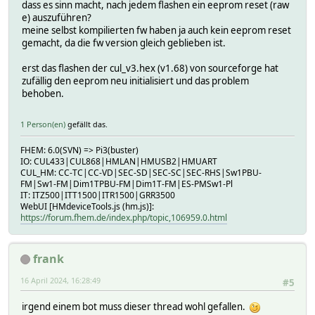
dass es sinn macht, nach jedem flashen ein eeprom reset (raw
e) auszuführen?
meine selbst kompilierten fw haben ja auch kein eeprom reset
gemacht, da die fw version gleich geblieben ist.
erst das flashen der cul_v3.hex (v1.68) von sourceforge hat
zufällig den eeprom neu initialisiert und das problem
behoben.
1 Person(en)
gefällt das.
FHEM: 6.0(SVN) => Pi3(buster)
IO: CUL433|CUL868|HMLAN|HMUSB2|HMUART
CUL_HM: CC-TC|CC-VD|SEC-SD|SEC-SC|SEC-RHS|Sw1PBU-
FM|Sw1-FM|Dim1TPBU-FM|Dim1T-FM|ES-PMSw1-Pl
IT: ITZ500|ITT1500|ITR1500|GRR3500
WebUI [HMdeviceTools.js (hm.js)]:
https://forum.fhem.de/index.php/topic,106959.0.html
frank
16 April 2024, 16:28:49
#5
irgend einem bot muss dieser thread wohl gefallen.