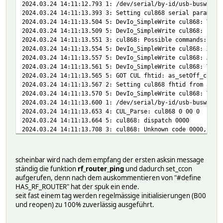
2024.03.24 14:11:12.793 1: /dev/serial/by-id/usb-busware.
2024.03.24 14:11:13.393 3: Setting cul868 serial paramete
2024.03.24 14:11:13.504 5: DevIo_SimpleWrite cul868: V
2024.03.24 14:11:13.509 5: DevIo_SimpleWrite cul868: ?
2024.03.24 14:11:13.551 3: cul868: Possible commands: ABb
2024.03.24 14:11:13.554 5: DevIo_SimpleWrite cul868: X21
2024.03.24 14:11:13.557 5: DevIo_SimpleWrite cul868: Ar
2024.03.24 14:11:13.561 5: DevIo_SimpleWrite cul868: T01
2024.03.24 14:11:13.565 5: GOT CUL fhtid: as_setOff_ccon
2024.03.24 14:11:13.567 2: Setting cul868 fhtid from as_s
2024.03.24 14:11:13.570 5: DevIo_SimpleWrite cul868: T010
2024.03.24 14:11:13.600 1: /dev/serial/by-id/usb-busware.
2024.03.24 14:11:13.653 4: CUL_Parse: cul868 0 00 0
2024.03.24 14:11:13.664 5: cul868: dispatch 0000
2024.03.24 14:11:13.708 3: cul868: Unknown code 0000, hel
2024.03.24 14:11:18.266 1: ----- IODev-Change ----- => Ve
2024.03.24 14:11:18.291 5: cul868 sending As0BA8A258B1B1B
scheinbar wird nach dem empfang der ersten asksin message
2024.03.24 14:11:18.295 5: DevIo_SimpleWrite cul868: As0B
ständig die funktion
rf_router_ping
und dadurch set_ccon
2024.03.24 14:11:18.350 0: HMLAN_Parse: hmlan1 R:EB1B1
aufgerufen, denn nach dem auskommentieren von "#define
2024.03.24 14:11:18.360 0: HMUARTLGW hmuart1 recv: 01 05 
HAS_RF_ROUTER" hat der spuk ein ende.
seit fast einem tag werden regelmässige initialisierungen (B00
2024.03.24 14:11:18.460 4: CUL_Parse: cul868 A 0E A8 8202
und reopen) zu 100% zuverlässig ausgeführt.
2024.03.24 14:11:18.463 5: cul868: dispatch A0EA882021BFC
2024.03.24 14:11:18.532 0: HMLAN_Parse: hmlan1 R:E1BFC5