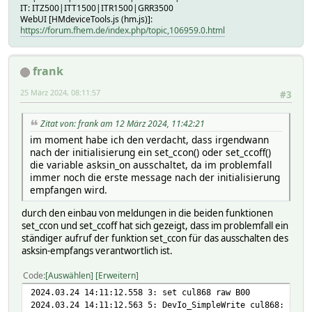
IT: ITZ500|ITT1500|ITR1500|GRR3500
WebUI [HMdeviceTools.js (hm.js)]:
https://forum.fhem.de/index.php/topic,106959.0.html
frank
25 März 2024, 08:11:57
#3
Zitat von: frank am 12 März 2024, 11:42:21
im moment habe ich den verdacht, dass irgendwann
nach der initialisierung ein set_ccon() oder set_ccoff()
die variable asksin_on ausschaltet, da im problemfall
immer noch die erste message nach der initialisierung
empfangen wird.
durch den einbau von meldungen in die beiden funktionen
set_ccon und set_ccoff hat sich gezeigt, dass im problemfall ein
ständiger aufruf der funktion set_ccon für das ausschalten des
asksin-empfangs verantwortlich ist.
Code
Auswählen
Erweitern
2024.03.24 14:11:12.558 3: set cul868 raw B00
2024.03.24 14:11:12.563 5: DevIo_SimpleWrite cul868: B00