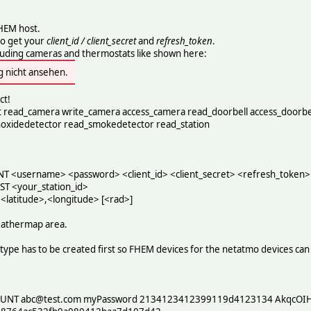
HEM host.
o get your
client_id / client_secret
and
refresh_token
.
luding cameras and thermostats like shown here:
g nicht ansehen.
ct!
 read_camera write_camera access_camera read_doorbell access_doorbe
xidedetector read_smokedetector read_station
<username> <password> <client_id> <client_secret> <refresh_token>
 <your_station_id>
atitude>,<longitude> [<rad>]
eathermap area.
ype has to be created first so FHEM devices for the netatmo devices can
NT abc@test.com myPassword 2134123412399119d4123134 AkqcOIH