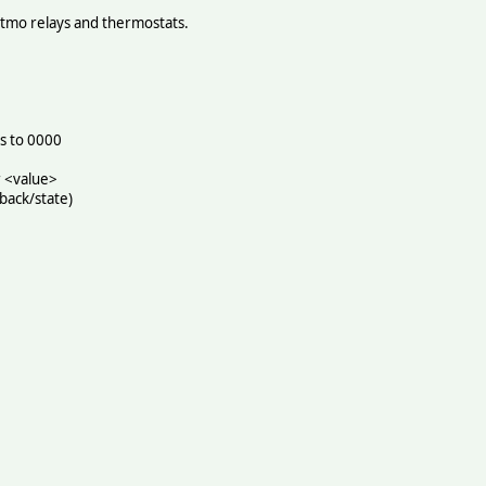
tmo relays and thermostats.
s to 0000
 <value>
ack/state)