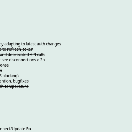
by adapting to latest auth changes
d to refresh_token
and deprecated API calls
r see disconnections > 2h
ponse
in
S blocking)
ention, bugfixes
ach Temperature
onnect/Update Fix