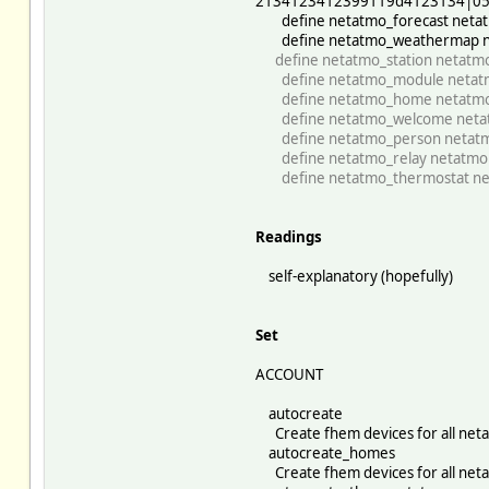
2134123412399119d4123134|05
define netatmo_forecast netat
define netatmo_weathermap ne
define netatmo_station netatm
define netatmo_module netatmo
define netatmo_home netatmo
define netatmo_welcome netat
define netatmo_person netatm
define netatmo_relay netatmo R
define netatmo_thermostat neta
Readings
self-explanatory (hopefully)
Set
ACCOUNT
autocreate
Create fhem devices for all neta
autocreate_homes
Create fhem devices for all net