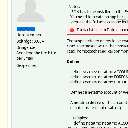
Notes:
JSON has to be installed on the F
You need to create an app
here
t
Request the full access scope inc
Du darfst diesen Dateianhan
Hero Member
The scope defined needs to be exa
Beiträge: 3.064
read_thermostat write_thermostat
Dringende
read_homecoach read_carbonmono
Angelegenheiten bitte
per Email
Define
Gespeichert
define <name> netatmo ACCOUNT 
define <name> netatmo FORECAST
define <name> netatmo PUBLIC <l
Defines a netatmo account or w
A netatmo device of the account t
(if autocreate is not disabled).
Examples:
define netatmo netatmo ACCOU