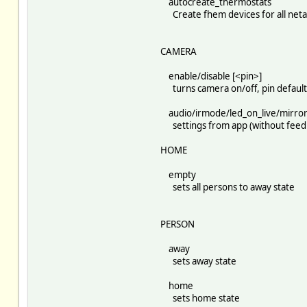
autocreate_thermostats
Create fhem devices for all neta
CAMERA
enable/disable [<pin>]
turns camera on/off, pin default
audio/irmode/led_on_live/mirror
settings from app (without feedb
HOME
empty
sets all persons to away state
PERSON
away
sets away state
home
sets home state