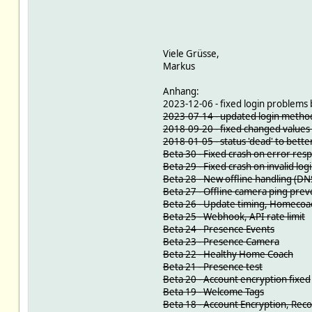
Viele Grüsse,
Markus
Anhang:
2023-12-06 - fixed login problems 
2023-07-14 - updated login metho
2018-09-20 - fixed changed values 
2018-01-05 - status 'dead' to bette
Beta 30 - Fixed crash on error res
Beta 29 - Fixed crash on invalid log
Beta 28 - New offline handling (DN
Beta 27 - Offline camera ping prev
Beta 26 - Update timing, Homeco
Beta 25 - Webhook, API rate limit
Beta 24 - Presence Events
Beta 23 - Presence Camera
Beta 22 - Healthy Home Coach
Beta 21 - Presence test
Beta 20 - Account encryption fixed
Beta 19 - Welcome Tags
Beta 18 - Account Encryption, Rec