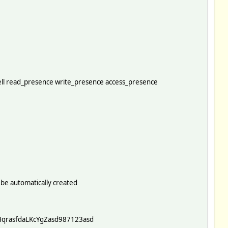
ll read_presence write_presence access_presence
 be automatically created
qrasfdaLKcYgZasd987123asd