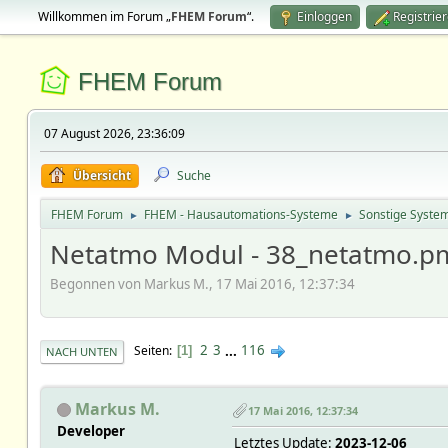
Willkommen im Forum „
FHEM Forum
“.
Einloggen
Registrie
FHEM Forum
07 August 2026, 23:36:09
Übersicht
Suche
FHEM Forum
FHEM - Hausautomations-Systeme
Sonstige Syste
►
►
Netatmo Modul - 38_netatmo.pm
Begonnen von Markus M., 17 Mai 2016, 12:37:34
2
3
...
116
Seiten
1
NACH UNTEN
Markus M.
17 Mai 2016, 12:37:34
Developer
Letztes Update:
2023-12-06