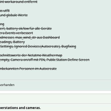
oint workaround entfernt
as utf8
 und globale Werte
ing
rt, battery ok/low für alle Geräte
amera Events verbessert
indmesser, max_wind_str aus Dashboard
Readings, Battery
Settings, Ignored Devices (Autocreate), Bugfixing
hschnittswerte der Netatmo Weathermap
empty, Camera on/off mit PIN, Public Station Define Screen
 unbekannten Personen im Autocreate
 vorhanden
erstations and cameras.