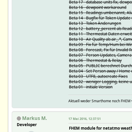
Beta 17 - database units fix, dewp
Beta 16 - dewpoint workaround
Beta 15 - Readings umbenannt, Ali
Beta 14 - Bugfix für Token Update
Beta 13 - Token Änderungen
Beta 12 - battery_percent als Read
Beta 11 - Thermostat Daten erweite
Beta 10 - Air Quality als air_.*, C
Beta 09 - Fix für Temp/Hum bei W
Beta 08 - Forecast, Fix für Invalid 
Beta 07 - Person Updates, Camera 
Beta 06 - Thermostat & Relay
Beta 05 - PUBLIC berechnet Durc
Beta 04 - Set Person away / Home 
Beta 03 - UTF8, autocreate Fixes
Beta 02 - weniger Logging, keine
Beta 01 - initiale Version
Aktuell weder Smarthome noch FHEM
Markus M.
17 Mai 2016, 12:37:51
Developer
FHEM module for netatmo weath