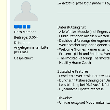
38_netatmo: fixed login problems by
Unterstützung für:
- Alle Wetter-Module (incl. Regen, 
Hero Member
- Public Stationen mit allen Werten
Beiträge: 3.064
- Dashboard Readings der eigenen
Dringende
- Wettervorhersage der eigenen St
Angelegenheiten bitte
- Welcome (Homes, Kameras samt T
per Email
- Presence (Licht und Settings, Ev
Gespeichert
- Thermostat (Readings Thermost
- Healthy Home Coach
Zusätzliche Features:
- Erweiterte Werte wie Battery, RF/
- Durchschnittsberechnung der 
- Less-blocking bei DNS Ausfall, Rat
- Dynamische Updateintervalle
Hinweise:
- Um das
dewpoint
Modul nutzen zu