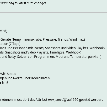
 adapting to latest auth changes
Wind)
 Geräte (Temp min/max, abs. Pressure, Trends, Wind max)
ation (7 Tage)
ags und Personen mit Events, Snapshots und Video Playlists, Webhook)
ents, Snapshots und Video Playlists, Timelapse, Webhook)
at und Relay, Setzen von Programmen, Modi und Temperaturpunkten)
WiFi Status
Umgebungswerte über Koordinaten
e limit
 können, muss dort das Attribut
max_timediff
auf 660 gesetzt werden.