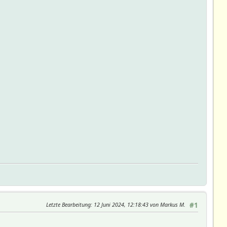
Letzte Bearbeitung
: 12 Juni 2024, 12:18:43 von Markus M.
#1