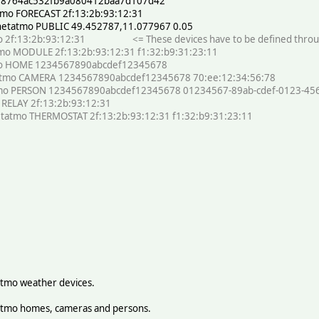
8764ac532fb9a080412baa7d107d42
mo FORECAST 2f:13:2b:93:12:31
tatmo PUBLIC 49.452787,11.077967 0.05
o 2f:13:2b:93:12:31 <= These devices have to be defined through
 MODULE 2f:13:2b:93:12:31 f1:32:b9:31:23:11
 HOME 1234567890abcdef12345678
mo CAMERA 1234567890abcdef12345678 70:ee:12:34:56:78
o PERSON 1234567890abcdef12345678 01234567-89ab-cdef-0123-45
ELAY 2f:13:2b:93:12:31
tmo THERMOSTAT 2f:13:2b:93:12:31 f1:32:b9:31:23:11
tmo weather devices.
atmo homes, cameras and persons.