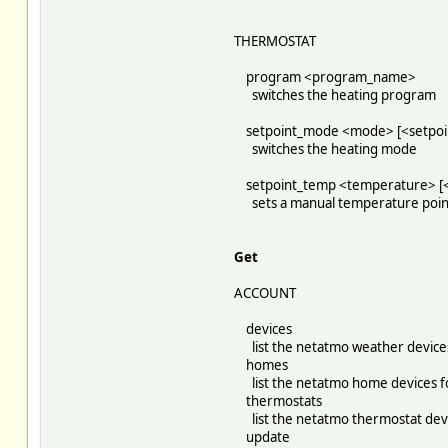
THERMOSTAT
program <program_name>
switches the heating program
setpoint_mode <mode> [<setpoin
switches the heating mode
setpoint_temp <temperature> [<
sets a manual temperature poin
Get
ACCOUNT
devices
list the netatmo weather devices 
homes
list the netatmo home devices fo
thermostats
list the netatmo thermostat devic
update