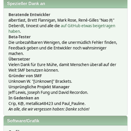
Spezieller Dank an
Beratende Entwickler
albertlast, Brett Flannigan, Mark Rose, René-Gilles "Nao 尚"
Deberdt, tinoest und alle die
auf GitHub etwas beigetragen
haben
.
Beta-Tester
Die unbezahlbaren Wenigen, die unermüdlich Fehler finden,
Feedback geben und die Entwickler noch wahnsinniger
machen.
Übersetzer
Vielen Dank für Eure Mühe, damit Menschen überall auf der
Welt SMF benutzen können.
Gründer von SMF
Unknown W. "[Unknown]" Brackets.
Ursprüngliche Projekt Manager
Jeff Lewis, Joseph Fung und David Recordon.
In Gedenken an
Crip, K@, metallica48423 und Paul_Pauline.
An alle, die wir vergessen haben: Danke schön!
Software/Grafik