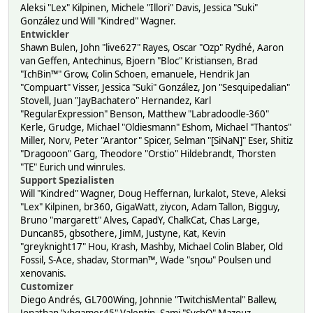
Aleksi "Lex" Kilpinen, Michele "Illori" Davis, Jessica "Suki"
González und Will "Kindred" Wagner.
Entwickler
Shawn Bulen, John "live627" Rayes, Oscar "Ozp" Rydhé, Aaron
van Geffen, Antechinus, Bjoern "Bloc" Kristiansen, Brad
"IchBin™" Grow, Colin Schoen, emanuele, Hendrik Jan
"Compuart" Visser, Jessica "Suki" González, Jon "Sesquipedalian"
Stovell, Juan "JayBachatero" Hernandez, Karl
"RegularExpression" Benson, Matthew "Labradoodle-360"
Kerle, Grudge, Michael "Oldiesmann" Eshom, Michael "Thantos"
Miller, Norv, Peter "Arantor" Spicer, Selman "[SiNaN]" Eser, Shitiz
"Dragooon" Garg, Theodore "Orstio" Hildebrandt, Thorsten
"TE" Eurich und winrules.
Support Spezialisten
Will "Kindred" Wagner, Doug Heffernan, lurkalot, Steve, Aleksi
"Lex" Kilpinen, br360, GigaWatt, ziycon, Adam Tallon, Bigguy,
Bruno "margarett" Alves, CapadY, ChalkCat, Chas Large,
Duncan85, gbsothere, JimM, Justyne, Kat, Kevin
"greyknight17" Hou, Krash, Mashby, Michael Colin Blaber, Old
Fossil, S-Ace, shadav, Storman™, Wade "sησω" Poulsen und
xenovanis.
Customizer
Diego Andrés, GL700Wing, Johnnie "TwitchisMental" Ballew,