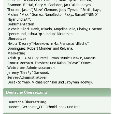
Jonathan "vbgamer45" Valentin, Sami "SychO" Mazouz,
Brannon "B" Hall, Gary M. Gadsdon, Jack "akabugeyes"
Thorsen, Jason "JBlaze" Clemons, Joey "Tyrsson" Smith, Kays,
Michael "Mick." Gomez, NanoSector, Ricky., Russell "NEND"
Najar und SA™.
Dokumentation
Michele "Illori" Davis, Irisado, AngelinaBelle, Chainy, Graeme
Spence und Joshua "groundup" Dickerson.
Übersetzer
Nikola "Dzonny" Novaković, m4z, Francisco "d3vcho"
Domínguez, Robert Monden und Relyana.
Marketing
Adish "(F.L.A.M.E.R)" Patel, Bryan "Runic" Deakin, Marcus
"cσσкιє мσηѕтєя" Forsberg und Ralph "[n3rve]" Otowo.
Webseiten-Administratoren
Jeremy "SleePy" Darwood.
Server-Administratoren
Derek Schwab, Michael Johnson und Liroy van Hoewijk.
Deutsche Übersetzung
Deutsche Übersetzung
Hannes „Geronimo_CH“ Schmid, noex und Intit.