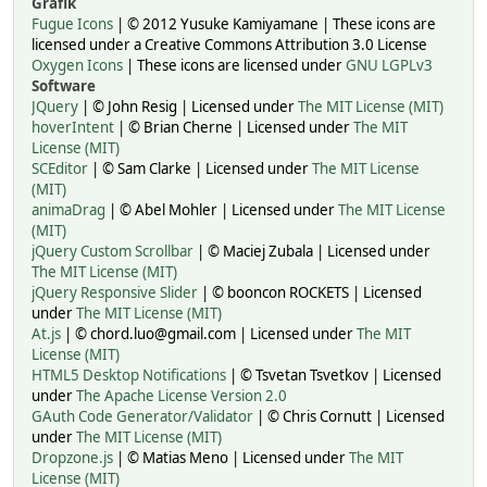
Grafik
Fugue Icons
| © 2012 Yusuke Kamiyamane | These icons are
licensed under a Creative Commons Attribution 3.0 License
Oxygen Icons
| These icons are licensed under
GNU LGPLv3
Software
JQuery
| © John Resig | Licensed under
The MIT License (MIT)
hoverIntent
| © Brian Cherne | Licensed under
The MIT
License (MIT)
SCEditor
| © Sam Clarke | Licensed under
The MIT License
(MIT)
animaDrag
| © Abel Mohler | Licensed under
The MIT License
(MIT)
jQuery Custom Scrollbar
| © Maciej Zubala | Licensed under
The MIT License (MIT)
jQuery Responsive Slider
| © booncon ROCKETS | Licensed
under
The MIT License (MIT)
At.js
| © chord.luo@gmail.com | Licensed under
The MIT
License (MIT)
HTML5 Desktop Notifications
| © Tsvetan Tsvetkov | Licensed
under
The Apache License Version 2.0
GAuth Code Generator/Validator
| © Chris Cornutt | Licensed
under
The MIT License (MIT)
Dropzone.js
| © Matias Meno | Licensed under
The MIT
License (MIT)