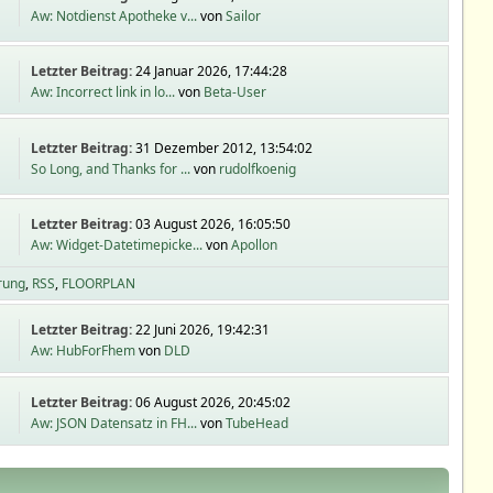
Aw: Notdienst Apotheke v...
von
Sailor
Letzter Beitrag:
24 Januar 2026, 17:44:28
Aw: Incorrect link in lo...
von
Beta-User
Letzter Beitrag:
31 Dezember 2012, 13:54:02
So Long, and Thanks for ...
von
rudolfkoenig
Letzter Beitrag:
03 August 2026, 16:05:50
Aw: Widget-Datetimepicke...
von
Apollon
rung
RSS
FLOORPLAN
Letzter Beitrag:
22 Juni 2026, 19:42:31
Aw: HubForFhem
von
DLD
Letzter Beitrag:
06 August 2026, 20:45:02
Aw: JSON Datensatz in FH...
von
TubeHead