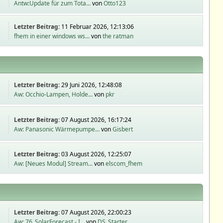
Antw:Update für zum Tota...
von
Otto123
Letzter Beitrag:
11 Februar 2026, 12:13:06
fhem in einer windows ws...
von
the ratman
Letzter Beitrag:
29 Juni 2026, 12:48:08
Aw: Occhio-Lampen, Holde...
von
pkr
Letzter Beitrag:
07 August 2026, 16:17:24
Aw: Panasonic Wärmepumpe...
von
Gisbert
Letzter Beitrag:
03 August 2026, 12:25:07
Aw: [Neues Modul] Stream...
von
elscom_fhem
Letzter Beitrag:
07 August 2026, 22:00:23
Aw: 76_SolarForecast - I...
von
DS_Starter