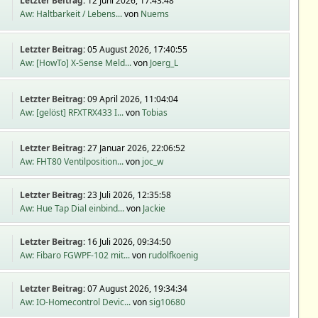
Letzter Beitrag:
12 Juni 2026, 17:43:48
Aw: Haltbarkeit / Lebens...
von
Nuems
Letzter Beitrag:
05 August 2026, 17:40:55
Aw: [HowTo] X-Sense Meld...
von
Joerg_L
Letzter Beitrag:
09 April 2026, 11:04:04
Aw: [gelöst] RFXTRX433 I...
von
Tobias
Letzter Beitrag:
27 Januar 2026, 22:06:52
Aw: FHT80 Ventilposition...
von
joc_w
Letzter Beitrag:
23 Juli 2026, 12:35:58
Aw: Hue Tap Dial einbind...
von
Jackie
Letzter Beitrag:
16 Juli 2026, 09:34:50
Aw: Fibaro FGWPF-102 mit...
von
rudolfkoenig
Letzter Beitrag:
07 August 2026, 19:34:34
Aw: IO-Homecontrol Devic...
von
sig10680