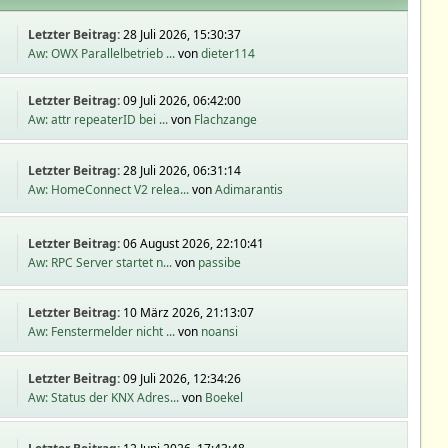
Letzter Beitrag:
28 Juli 2026, 15:30:37
Aw: OWX Parallelbetrieb ...
von
dieter114
Letzter Beitrag:
09 Juli 2026, 06:42:00
Aw: attr repeaterID bei ...
von
Flachzange
Letzter Beitrag:
28 Juli 2026, 06:31:14
Aw: HomeConnect V2 relea...
von
Adimarantis
Letzter Beitrag:
06 August 2026, 22:10:41
Aw: RPC Server startet n...
von
passibe
Letzter Beitrag:
10 März 2026, 21:13:07
Aw: Fenstermelder nicht ...
von
noansi
Letzter Beitrag:
09 Juli 2026, 12:34:26
Aw: Status der KNX Adres...
von
Boekel