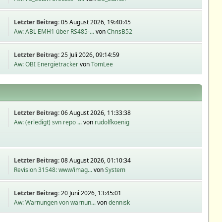
Letzter Beitrag:
05 August 2026, 19:40:45
Aw: ABL EMH1 über RS485-...
von
ChrisB52
Letzter Beitrag:
25 Juli 2026, 09:14:59
Aw: OBI Energietracker
von
TomLee
Letzter Beitrag:
06 August 2026, 11:33:38
Aw: (erledigt) svn repo ...
von
rudolfkoenig
Letzter Beitrag:
08 August 2026, 01:10:34
Revision 31548: www/imag...
von
System
Letzter Beitrag:
20 Juni 2026, 13:45:01
Aw: Warnungen von warnun...
von
dennisk