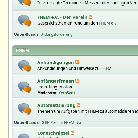
Interessante Termine zu Messen oder sonstigen Ver
FHEM e.V. - Der Verein
Gesprächsthemen rund um den
FHEM e.V.
Unter-Boards
Bildungsförderung
FHEM
Ankündigungen
Ankündigungen und Hinweise zu FHEM.
Anfängerfragen
Jeder fängt mal an....
Moderator:
KernSani
Automatisierung
Themen um Aufgaben mit FHEM zu automatisieren (
a
Unter-Boards
DOIF
Perl für FHEM-User
Codeschnipsel