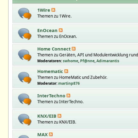
1Wire
Themen zu 1Wire.
EnOcean
Themen zu EnOcean.
Home Connect
Themen zu Geräten, API und Modulentwicklung run
Moderatoren:
swhome
,
Pf@nne
,
Adimarantis
Homematic
Themen zu HomeMatic und Zubehör.
Moderator:
martinp876
InterTechno
Themen zu InterTechno.
KNX/EIB
Themen zu KNX/EIB.
MAX