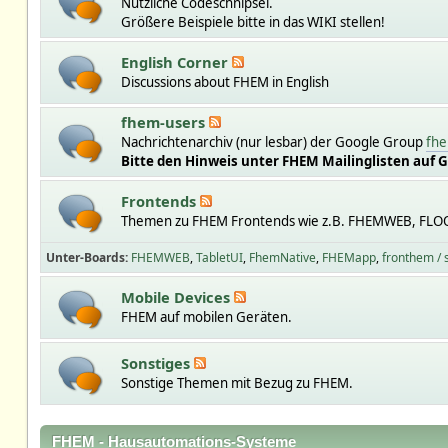
Nützliche Codeschnipsel.
Größere Beispiele bitte in das WIKI stellen!
English Corner
Discussions about FHEM in English
fhem-users
Nachrichtenarchiv (nur lesbar) der Google Group
fhe
Bitte den Hinweis unter FHEM Mailinglisten auf 
Frontends
Themen zu FHEM Frontends wie z.B. FHEMWEB, FLO
Unter-Boards
FHEMWEB
TabletUI
FhemNative
FHEMapp
fronthem /
Mobile Devices
FHEM auf mobilen Geräten.
Sonstiges
Sonstige Themen mit Bezug zu FHEM.
FHEM - Hausautomations-Systeme