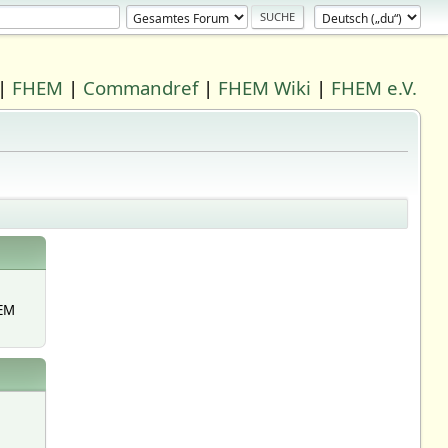
|
FHEM
|
Commandref
|
FHEM Wiki
|
FHEM e.V.
EM