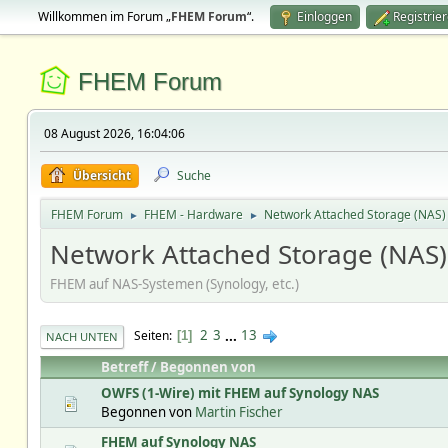
Willkommen im Forum „
FHEM Forum
“.
Einloggen
Registrie
FHEM Forum
08 August 2026, 16:04:06
Übersicht
Suche
FHEM Forum
FHEM - Hardware
Network Attached Storage (NAS)
►
►
Network Attached Storage (NAS)
FHEM auf NAS-Systemen (Synology, etc.)
2
3
...
13
Seiten
1
NACH UNTEN
Betreff
/
Begonnen von
OWFS (1-Wire) mit FHEM auf Synology NAS
Begonnen von
Martin Fischer
FHEM auf Synology NAS