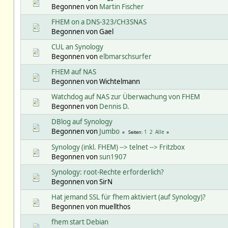
Begonnen von
Martin Fischer
FHEM on a DNS-323/CH3SNAS
Begonnen von Gael
CUL an Synology
Begonnen von
elbmarschsurfer
FHEM auf NAS
Begonnen von Wichtelmann
Watchdog auf NAS zur Überwachung von FHEM
Begonnen von
Dennis D.
DBlog auf Synology
Begonnen von
Jumbo
1
2
Alle
Seiten
Synology (inkl. FHEM) --> telnet --> Fritzbox
Begonnen von
sun1907
Synology: root-Rechte erforderlich?
Begonnen von SirN
Hat jemand SSL für fhem aktiviert (auf Synology)?
Begonnen von muellthos
fhem start Debian