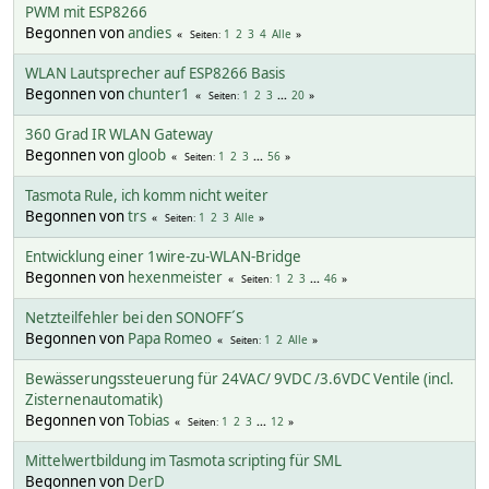
PWM mit ESP8266
Begonnen von
andies
1
2
3
4
Alle
Seiten
WLAN Lautsprecher auf ESP8266 Basis
Begonnen von
chunter1
1
2
3
...
20
Seiten
360 Grad IR WLAN Gateway
Begonnen von
gloob
1
2
3
...
56
Seiten
Tasmota Rule, ich komm nicht weiter
Begonnen von
trs
1
2
3
Alle
Seiten
Entwicklung einer 1wire-zu-WLAN-Bridge
Begonnen von
hexenmeister
1
2
3
...
46
Seiten
Netzteilfehler bei den SONOFF´S
Begonnen von
Papa Romeo
1
2
Alle
Seiten
Bewässerungssteuerung für 24VAC/ 9VDC /3.6VDC Ventile (incl.
Zisternenautomatik)
Begonnen von
Tobias
1
2
3
...
12
Seiten
Mittelwertbildung im Tasmota scripting für SML
Begonnen von
DerD