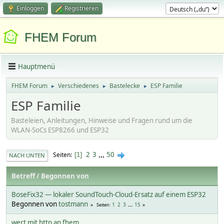
Einloggen
Registrieren
FHEM Forum
Hauptmenü
FHEM Forum
Verschiedenes
Bastelecke
ESP Familie
►
►
►
ESP Familie
Basteleien, Anleitungen, Hinweise und Fragen rund um die
WLAN-SoCs ESP8266 und ESP32
2
3
...
50
Seiten
1
NACH UNTEN
Betreff
/
Begonnen von
BoseFix32 — lokaler SoundTouch-Cloud-Ersatz auf einem ESP32
Begonnen von
tostmann
1
2
3
...
15
Seiten
wert mit http an fhem