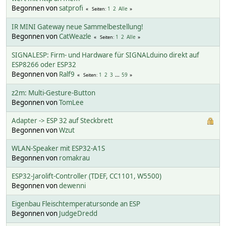
Begonnen von
satprofi
1
2
Alle
Seiten
IR MINI Gateway neue Sammelbestellung!
Begonnen von
CatWeazle
1
2
Alle
Seiten
SIGNALESP: Firm- und Hardware für SIGNALduino direkt auf
ESP8266 oder ESP32
Begonnen von
Ralf9
1
2
3
...
59
Seiten
z2m: Multi-Gesture-Button
Begonnen von
TomLee
Adapter -> ESP 32 auf Steckbrett
Begonnen von
Wzut
WLAN-Speaker mit ESP32-A1S
Begonnen von
romakrau
ESP32-Jarolift-Controller (TDEF, CC1101, W5500)
Begonnen von
dewenni
Eigenbau Fleischtemperatursonde an ESP
Begonnen von
JudgeDredd