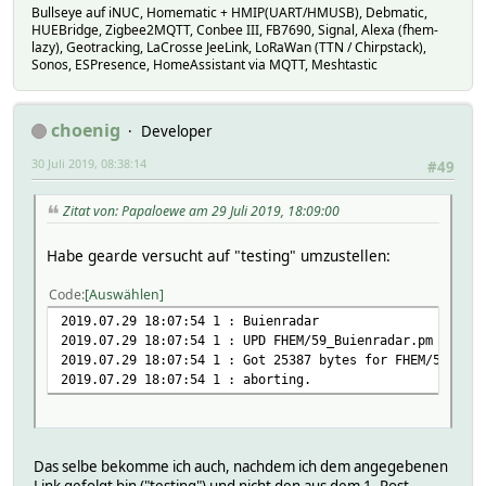
2019-07-29 22:49:30 rainTotal unknown
Bullseye auf iNUC, Homematic + HMIP(UART/HMUSB), Debmatic,
2019-07-29 22:49:30 state Got JSON but buienradar
HUEBridge, Zigbee2MQTT, Conbee III, FB7690, Signal, Alexa (fhem-
lazy), Geotracking, LaCrosse JeeLink, LoRaWan (TTN / Chirpstack),
Attributes:
Sonos, ESPresence, HomeAssistant via MQTT, Meshtastic
disabled off
event-on-change-reading rainBegin
interval 300
region de
choenig
Developer
room Weather
30 Juli 2019, 08:38:14
#49
Zitat von: Papaloewe am 29 Juli 2019, 18:09:00
Habe gearde versucht auf "testing" umzustellen:
Code
Auswählen
2019.07.29 18:07:54 1 : Buienradar
2019.07.29 18:07:54 1 : UPD FHEM/59_Buienradar.pm
2019.07.29 18:07:54 1 : Got 25387 bytes for FHEM/59_Buie
2019.07.29 18:07:54 1 : aborting.
Das selbe bekomme ich auch, nachdem ich dem angegebenen
Link gefolgt bin ("testing") und nicht den aus dem 1. Post