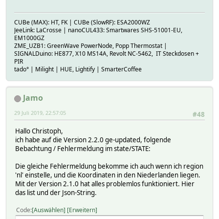
CUBe (MAX): HT, FK | CUBe (SlowRF): ESA2000WZ
JeeLink: LaCrosse | nanoCUL433: Smartwares SHS-51001-EU,
EM1000GZ
ZME_UZB1: GreenWave PowerNode, Popp Thermostat |
SIGNALDuino: HE877, X10 MS14A, Revolt NC-5462, IT Steckdosen +
PIR
tado° | Milight | HUE, Lightify | SmarterCoffee
Jamo
29 Juli 2019, 22:57:05
#48
Hallo Christoph,
ich habe auf die Version 2.2.0 ge-updated, folgende
Bebachtung / Fehlermeldung im state/STATE:
Die gleiche Fehlermeldung bekomme ich auch wenn ich region
'nl' einstelle, und die Koordinaten in den Niederlanden liegen.
Mit der Version 2.1.0 hat alles problemlos funktioniert. Hier
das list und der Json-String.
Code
Auswählen
Erweitern