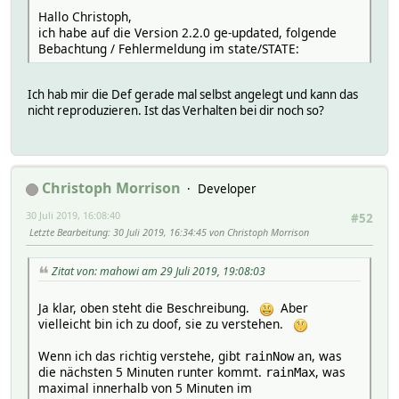
Hallo Christoph,
ich habe auf die Version 2.2.0 ge-updated, folgende
Bebachtung / Fehlermeldung im state/STATE:
Ich hab mir die Def gerade mal selbst angelegt und kann das
nicht reproduzieren. Ist das Verhalten bei dir noch so?
Christoph Morrison
Developer
30 Juli 2019, 16:08:40
#52
Letzte Bearbeitung
: 30 Juli 2019, 16:34:45 von Christoph Morrison
Zitat von: mahowi am 29 Juli 2019, 19:08:03
Ja klar, oben steht die Beschreibung.
Aber
vielleicht bin ich zu doof, sie zu verstehen.
Wenn ich das richtig verstehe, gibt
an, was
rainNow
die nächsten 5 Minuten runter kommt.
, was
rainMax
maximal innerhalb von 5 Minuten im