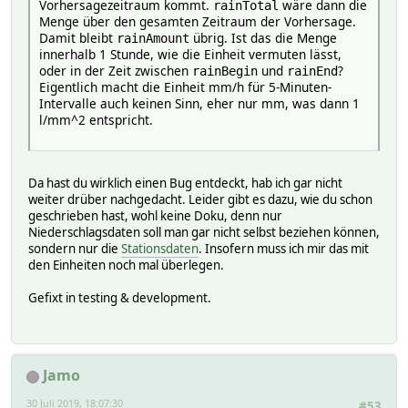
Vorhersagezeitraum kommt.
wäre dann die
rainTotal
Menge über den gesamten Zeitraum der Vorhersage.
Damit bleibt
übrig. Ist das die Menge
rainAmount
innerhalb 1 Stunde, wie die Einheit vermuten lässt,
oder in der Zeit zwischen
und
?
rainBegin
rainEnd
Eigentlich macht die Einheit mm/h für 5-Minuten-
Intervalle auch keinen Sinn, eher nur mm, was dann 1
l/mm^2 entspricht.
Da hast du wirklich einen Bug entdeckt, hab ich gar nicht
weiter drüber nachgedacht. Leider gibt es dazu, wie du schon
geschrieben hast, wohl keine Doku, denn nur
Niederschlagsdaten soll man gar nicht selbst beziehen können,
sondern nur die
Stationsdaten
. Insofern muss ich mir das mit
den Einheiten noch mal überlegen.
Gefixt in testing & development.
Jamo
30 Juli 2019, 18:07:30
#53