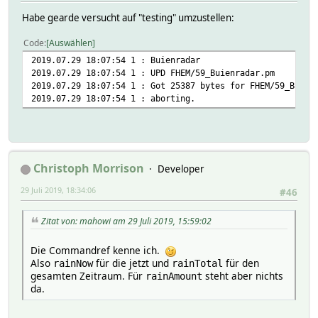
Habe gearde versucht auf "testing" umzustellen:
Code
Auswählen
2019.07.29 18:07:54 1 : Buienradar
2019.07.29 18:07:54 1 : UPD FHEM/59_Buienradar.pm
2019.07.29 18:07:54 1 : Got 25387 bytes for FHEM/59_Buien
2019.07.29 18:07:54 1 : aborting.
Christoph Morrison
Developer
29 Juli 2019, 18:34:06
#46
Zitat von: mahowi am 29 Juli 2019, 15:59:02
Die Commandref kenne ich.
Also
für die jetzt und
für den
rainNow
rainTotal
gesamten Zeitraum. Für
steht aber nichts
rainAmount
da.