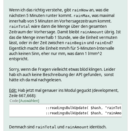
Wenn ich das richtig verstehe, gibt
an, was die
rainNow
nächsten 5 Minuten runter kommt.
, was maximal
rainMax
innerhalb von 5 Minuten im Vorhersagezeitraum kommt.
wäre dann die Menge über den gesamten
rainTotal
Zeitraum der Vorhersage. Damit bleibt
übrig. Ist
rainAmount
das die Menge innerhalb 1 Stunde, wie die Einheit vermuten
lässt, oder in der Zeit zwischen
und
?
rainBegin
rainEnd
Eigentlich macht die Einheit mm/h für 5-Minuten-Intervalle
auch keinen Sinn, eher nur mm, was dann 1 l/mm^2
entspricht.
Sorry, wenn die Fragen vielleicht etwas blöd klingen. Leider
hab ich auch keine Beschreibung der API gefunden, sonst
hätte ich da mal nachgelesen.
Edit:
Hab jetzt mal genauer ins Modul geguckt (development,
Zeile 667,668):
Code
Auswählen
::readingsBulkUpdate( $hash, "rainTotal", sprin
::readingsBulkUpdate( $hash, "rainAmount", spri
Demnach sind
und
identisch.
rainTotal
rainAmount