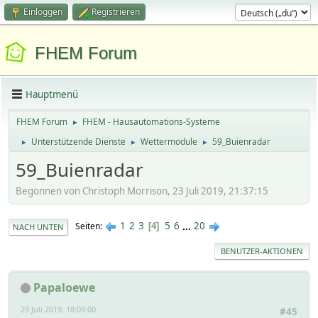
Einloggen
Registrieren
FHEM Forum
Hauptmenü
FHEM Forum
FHEM - Hausautomations-Systeme
►
Unterstützende Dienste
Wettermodule
59_Buienradar
►
►
►
59_Buienradar
Begonnen von Christoph Morrison, 23 Juli 2019, 21:37:15
1
2
3
5
6
...
20
Seiten
4
NACH UNTEN
BENUTZER-AKTIONEN
Papaloewe
29 Juli 2019, 18:09:00
#45