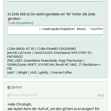
2019.07.30 20:39:05.950 1: (eval) ca
2019.07.30 20:39:05.950 1: main::CommandReloa
2019.07.30 20:39:05.950 1: main::AnalyzeComma
In Zeile 668 ist Dir wohl irgendwie ein "kk" hinter die Zeile
2019.07.30 20:39:05.951 1: main::AnalyzeCommandCh
geraten:
2019.07.30 20:39:05.951 1: main::FW_fC cal
Code
Auswählen
2019.07.30 20:39:05.951 1: main::FW_answerCall
::readingsBulkUpdate( $hash, "rainTotal", sprin
2019.07.30 20:39:05.951 1: main::FW_Read 
2019.07.30 20:39:05.951 1: main::CallFn 
CUBe (MAX): HT, FK | CUBe (SlowRF): ESA2000WZ
JeeLink: LaCrosse | nanoCUL433: Smartwares SHS-51001-EU,
EM1000GZ
ZME_UZB1: GreenWave PowerNode, Popp Thermostat |
SIGNALDuino: HE877, X10 MS14A, Revolt NC-5462, IT Steckdosen +
PIR
tado° | Milight | HUE, Lightify | SmarterCoffee
Jamo
30 Juli 2019, 20:45:43
#58
Hallo Christoph,
wie lautet denn der Aufruf, um den gChart zu erzeugen? Ein