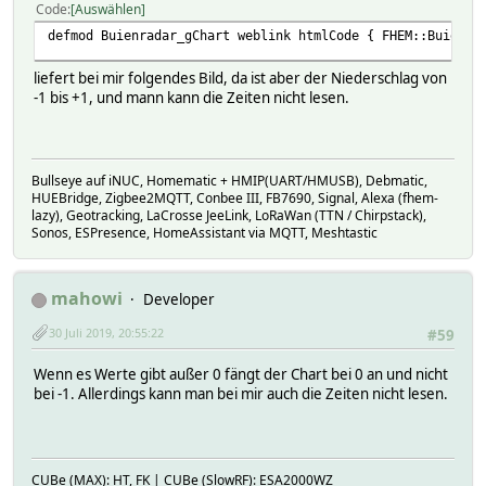
Code
Auswählen
defmod Buienradar_gChart weblink htmlCode { FHEM::Buienra
liefert bei mir folgendes Bild, da ist aber der Niederschlag von
-1 bis +1, und mann kann die Zeiten nicht lesen.
Bullseye auf iNUC, Homematic + HMIP(UART/HMUSB), Debmatic,
HUEBridge, Zigbee2MQTT, Conbee III, FB7690, Signal, Alexa (fhem-
lazy), Geotracking, LaCrosse JeeLink, LoRaWan (TTN / Chirpstack),
Sonos, ESPresence, HomeAssistant via MQTT, Meshtastic
mahowi
Developer
30 Juli 2019, 20:55:22
#59
Wenn es Werte gibt außer 0 fängt der Chart bei 0 an und nicht
bei -1. Allerdings kann man bei mir auch die Zeiten nicht lesen.
CUBe (MAX): HT, FK | CUBe (SlowRF): ESA2000WZ