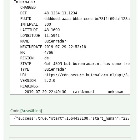
Internals:
CHANGED
DEF 48.1234 11.1234
FUUID ddddddd-aaaa-bbbb-cccc-bc78f1f69daf123a
INTERVAL 300
LATITUDE 48.1690
LONGITUDE 11.5941
NAME Buienradar
NEXTUPDATE 2019-07-29 22:52:16
NR 4766
REGION de
STATE Got JSON but buienradar.nl has some troubles d
TYPE Buienradar
URL https://cdn-secure.buienalarm.nl/api/3.4/forecas
VERSION 2.2.0
READINGS:
2019-07-29 22:49:30 rainAmount unknown
2019-07-29 22:49:30 rainBegin unknown
2019-07-29 22:49:30 rainData unknown
2019-07-29 22:49:30 rainDataEnd unknown
Code
Auswählen
2019-07-29 22:49:30 rainDataStart unknown
{"success":true,"start":1564433100,"start_human":"22:45",
2019-07-29 22:49:30 rainEnd unknown
2019-07-29 22:49:30 rainLaMetric unknown
2019-07-29 22:49:30 rainMax unknown
2019-07-29 22:49:30 rainNow unknown