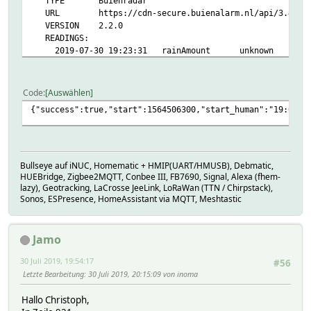
TYPE Buienradar
URL https://cdn-secure.buienalarm.nl/api/3.4/forecas
VERSION 2.2.0
READINGS:
2019-07-30 19:23:31 rainAmount unknown
2019-07-30 19:23:31 rainBegin unknown
2019-07-30 19:23:31 rainData unknown
2019-07-30 19:23:31 rainDataEnd unknown
Code
Auswählen
2019-07-30 19:23:31 rainDataStart unknown
{"success":true,"start":1564506300,"start_human":"19:05",
2019-07-30 19:23:31 rainEnd unknown
2019-07-30 19:23:31 rainLaMetric unknown
2019-07-30 19:23:31 rainMax unknown
2019-07-30 19:23:31 rainNow unknown
2019-07-30 19:23:31 rainTotal unknown
Bullseye auf iNUC, Homematic + HMIP(UART/HMUSB), Debmatic,
2019-07-30 19:23:31 state Got JSON but buienradar
HUEBridge, Zigbee2MQTT, Conbee III, FB7690, Signal, Alexa (fhem-
lazy), Geotracking, LaCrosse JeeLink, LoRaWan (TTN / Chirpstack),
Attributes:
Sonos, ESPresence, HomeAssistant via MQTT, Meshtastic
disabled off
event-on-change-reading rainBegin
interval 300
Jamo
region de
room Weather
30 Juli 2019, 19:54:17
#56
Letzte Bearbeitung
: 30 Juli 2019, 20:15:09 von inoma
Hallo Christoph,