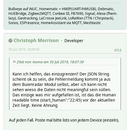
Bullseye auf iNUC, Homematic + HMIP(UART/HMUSB), Debmatic,
HUEBridge, Zigbee2MQTT, Conbee III, FB7690, Signal, Alexa (fhem-
lazy), Geotracking, LaCrosse JeeLink, LoRaWan (TTN / Chirpstack),
Sonos, ESPresence, HomeAssistant via MQTT, Meshtastic
Christoph Morrison
Developer
30 Juli 2019, 18:09:08
#54
Zitat von: inoma am 30 Juli 2019, 18:07:30
Kann ich helfen, das einzugrenzen? Der JSON String
scheint ok zu sein, die Fehlermeldung kommt ja aus
dem Buienradar Modul selbst, aber ich kann nicht
sehen wieso die Daten nicht meaningful sein sollen.
Das einzige was mir aufgefallen ist, ist das die Human
readable time (start_human":"22:45) vor der aktuellen
Zeit liegt. Keine Ahnung
Auf jeden Fall. Poste mal bitte lists von jedem Device (einzeln).