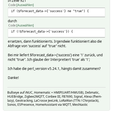
In Zeile 921
Code
Auswählen
if ($forecast_data->{'success'} ne "true") {
durch
Code
Auswählen
if (!$forecast_data->{'success'}) {
ersetzen, dann funktionierts. Irgendwie funktioniert also die
Abfrage von 'success' auf "true" nicht.
Bei mir liefert $forecast_data->{'success'} eine '1' zurück, und
nicht "true". Ich glaube der Interpretiert 'true' als '1';
Ich habe die perl_version v5.24.1, hängts damit zusammen?
Danke!
Bullseye auf iNUC, Homematic + HMIP(UART/HMUSB), Debmatic,
HUEBridge, Zigbee2MQTT, Conbee III, FB7690, Signal, Alexa (fhem-
lazy), Geotracking, LaCrosse JeeLink, LoRaWan (TTN / Chirpstack),
Sonos, ESPresence, HomeAssistant via MQTT, Meshtastic