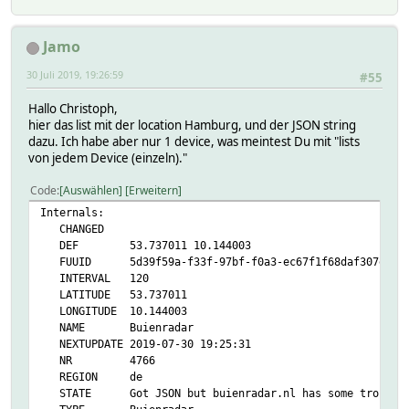
Jamo
30 Juli 2019, 19:26:59
#55
Hallo Christoph,
hier das list mit der location Hamburg, und der JSON string
dazu. Ich habe aber nur 1 device, was meintest Du mit "lists
von jedem Device (einzeln)."
Code
Auswählen
Erweitern
Internals:
CHANGED
DEF 53.737011 10.144003
FUUID 5d39f59a-f33f-97bf-f0a3-ec67f1f68daf307e
INTERVAL 120
LATITUDE 53.737011
LONGITUDE 10.144003
NAME Buienradar
NEXTUPDATE 2019-07-30 19:25:31
NR 4766
REGION de
STATE Got JSON but buienradar.nl has some troubles d