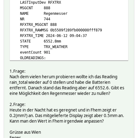
LASTInputDev RFXTRX
MSGCNT 888
NAME Regenmesser
NR 744
RFXTRX_MSGCNT 888
RFXTRX_RAWMSG 0b5509f289fb000000fff879
RFXTRX_TIME 2024-06-12 09:04:37
STATE 6552.8mm
TYPE TRX_WEATHER
eventCount 901
OLDREADINGS:
READINGS:
2024-06-12 09:04:37 battery ok 100%
1.Frage:
2024-06-12 09:04:37 batteryState ok 100%
Nach dem vielen herum probieren wollte ich das Reading
2024-06-12 09:04:37 rain_total 6552.8
rain_total wieder auf 0 stellen und habe die Batterien
2024-06-12 09:04:37 stat_Rain_total Hour: 0.0 Day: 0.
entfernt. Danach stand das Reading aber auf 6552.6. Gibt es
2024-06-12 08:59:55 stat_Rain_totalLast Hour: 0.0 Da
eine Möglichkeit den Regenmesser wieder zu nullen?
2024-06-12 09:04:37 state TR: 6552.8 BAT:
helper:
2.Frage:
_98_statistics Statistik
Heute in der Nacht hat es geregnet und in Fhem zeigt er
hmccu:
0.2(mm?) an. Das mitgelieferte Display zeigt aber 0.5mm an.
Attributes:
Kann man den Wert in Fhem irgendwie anpassen?
event-min-interval .*:600
event-on-change-reading .*
Grüsse aus Wien
room TRX_WEATHER
Feger