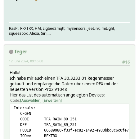
RasPi: RFXTRX, HM, zigbee2mqtt, mySensors, JeeLink, miLight,
squeezbox, Alexa, Siri, ...
feger
12 Juni 2024, 09:16:00
#16
Hallo!
Ich habe mir auch einen TFA 30.3233.01 Regenmesser
gekauft und empfange die Daten über einen RFX mit der
neuesten Version Pro2 V1048
Hier das List des automatisch angelegten Devices:
Code
Auswählen
Erweitern
Internals:
CFGFN
CODE TFA_RAIN_89_251
DEF TFA_RAIN_89_251
FUUID 66689980-f33f-ec82-1492-e933bbd8c6c0fe79
IODev RFXTRX