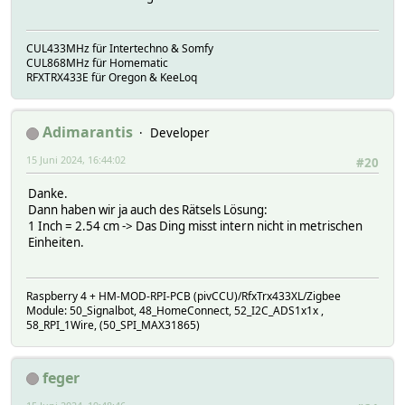
CUL433MHz für Intertechno & Somfy
CUL868MHz für Homematic
RFXTRX433E für Oregon & KeeLoq
Adimarantis
Developer
15 Juni 2024, 16:44:02
#20
Danke.
Dann haben wir ja auch des Rätsels Lösung:
1 Inch = 2.54 cm -> Das Ding misst intern nicht in metrischen
Einheiten.
Raspberry 4 + HM-MOD-RPI-PCB (pivCCU)/RfxTrx433XL/Zigbee
Module: 50_Signalbot, 48_HomeConnect, 52_I2C_ADS1x1x ,
58_RPI_1Wire, (50_SPI_MAX31865)
feger