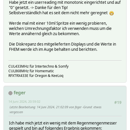
Habe jetzt ein userreading mit monotonic eingerichtet und auf
"0" gesetzt. -> Danke für den Tip!
Selbstverständlich hat es seit dem nicht mehr geregnet
Werde mal mit einer 10ml Spritze ein wenig probieren,
welchen Umrechnungsfaktor ich verwenden muss um die
Werte annähernd gleich zu bekommen.
Die Diskrepanz des mitgelieferten Displays und die Werte in
FHEM werde ich im Auge behalten und berichten.
CUL433MHz für Intertechno & Somfy
CUL868MHz für Homematic
RFXTRX433E für Oregon & KeeLoq
feger
14 Juni 2024, 20:59:02
#19
Letzte Bearbeitung
: 14 Juni 2024, 21:02:09 von feger
Grund
: etwas
vergessen
Ich habe mich jetzt ein wenig mit dem Regenmengenmesser
gespielt und bin auf folgendes Ergebnis gekommen: