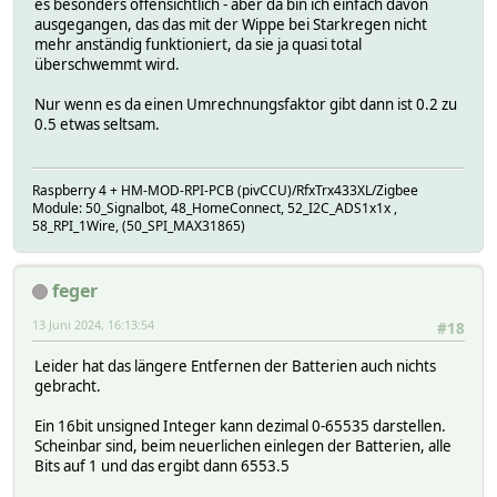
es besonders offensichtlich - aber da bin ich einfach davon
ausgegangen, das das mit der Wippe bei Starkregen nicht
mehr anständig funktioniert, da sie ja quasi total
überschwemmt wird.
Nur wenn es da einen Umrechnungsfaktor gibt dann ist 0.2 zu
0.5 etwas seltsam.
Raspberry 4 + HM-MOD-RPI-PCB (pivCCU)/RfxTrx433XL/Zigbee
Module: 50_Signalbot, 48_HomeConnect, 52_I2C_ADS1x1x ,
58_RPI_1Wire, (50_SPI_MAX31865)
feger
13 Juni 2024, 16:13:54
#18
Leider hat das längere Entfernen der Batterien auch nichts
gebracht.
Ein 16bit unsigned Integer kann dezimal 0-65535 darstellen.
Scheinbar sind, beim neuerlichen einlegen der Batterien, alle
Bits auf 1 und das ergibt dann 6553.5