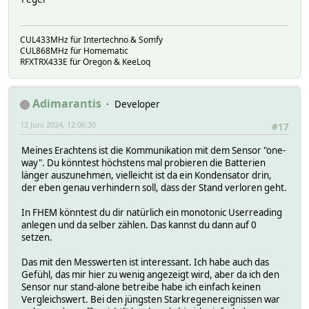
stateFormat [$name:rain_total:r1]mm
CUL433MHz für Intertechno & Somfy
CUL868MHz für Homematic
RFXTRX433E für Oregon & KeeLoq
Adimarantis
Developer
12 Juni 2024, 12:06:30
#17
Meines Erachtens ist die Kommunikation mit dem Sensor "one-
way". Du könntest höchstens mal probieren die Batterien
länger auszunehmen, vielleicht ist da ein Kondensator drin,
der eben genau verhindern soll, dass der Stand verloren geht.
In FHEM könntest du dir natürlich ein monotonic Userreading
anlegen und da selber zählen. Das kannst du dann auf 0
setzen.
Das mit den Messwerten ist interessant. Ich habe auch das
Gefühl, das mir hier zu wenig angezeigt wird, aber da ich den
Sensor nur stand-alone betreibe habe ich einfach keinen
Vergleichswert. Bei den jüngsten Starkregenereignissen war