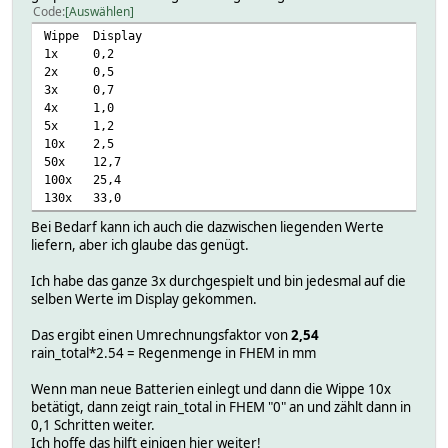
Code
Auswählen
Wippe Display
1x 0,2
2x 0,5
3x 0,7
4x 1,0
5x 1,2
10x 2,5
50x 12,7
100x 25,4
130x 33,0
Bei Bedarf kann ich auch die dazwischen liegenden Werte
liefern, aber ich glaube das genügt.
Ich habe das ganze 3x durchgespielt und bin jedesmal auf die
selben Werte im Display gekommen.
Das ergibt einen Umrechnungsfaktor von
2,54
rain_total*2.54 = Regenmenge in FHEM in mm
Wenn man neue Batterien einlegt und dann die Wippe 10x
betätigt, dann zeigt rain_total in FHEM "0" an und zählt dann in
0,1 Schritten weiter.
Ich hoffe das hilft einigen hier weiter!