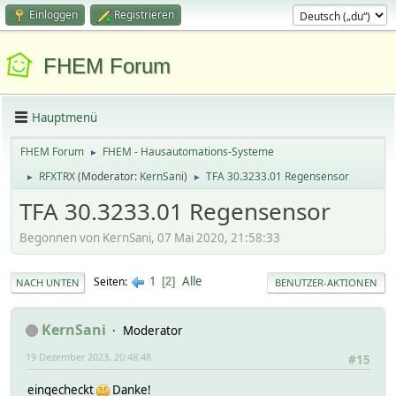
Einloggen
Registrieren
FHEM Forum
Hauptmenü
FHEM Forum
FHEM - Hausautomations-Systeme
►
RFXTRX
(Moderator:
KernSani
)
TFA 30.3233.01 Regensensor
►
►
TFA 30.3233.01 Regensensor
Begonnen von KernSani, 07 Mai 2020, 21:58:33
1
Alle
Seiten
2
NACH UNTEN
BENUTZER-AKTIONEN
KernSani
Moderator
19 Dezember 2023, 20:48:48
#15
eingecheckt
Danke!