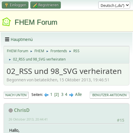
Einloggen
Registrieren
FHEM Forum
Hauptmenü
FHEM Forum
FHEM
Frontends
RSS
►
►
►
02_RSS und 98_SVG verheiraten
►
02_RSS und 98_SVG verheiraten
Begonnen von betateilchen, 15 Oktober 2013, 19:46:51
1
3
4
Alle
Seiten
2
NACH UNTEN
BENUTZER-AKTIONEN
ChrisD
26 Oktober 2013, 20:44:41
#15
Hallo,