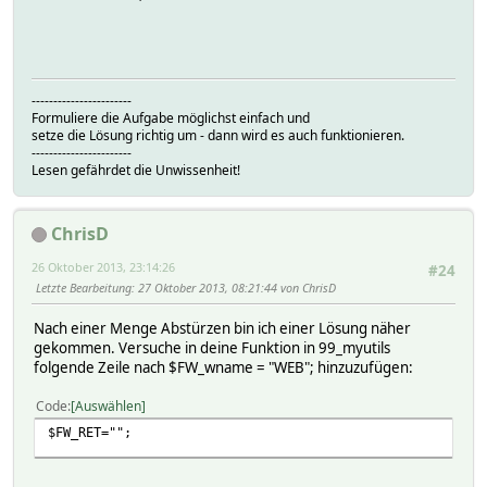
-----------------------
Formuliere die Aufgabe möglichst einfach und
setze die Lösung richtig um - dann wird es auch funktionieren.
-----------------------
Lesen gefährdet die Unwissenheit!
ChrisD
26 Oktober 2013, 23:14:26
#24
Letzte Bearbeitung
: 27 Oktober 2013, 08:21:44 von ChrisD
Nach einer Menge Abstürzen bin ich einer Lösung näher
gekommen. Versuche in deine Funktion in 99_myutils
folgende Zeile nach $FW_wname = "WEB"; hinzuzufügen:
Code
Auswählen
$FW_RET="";