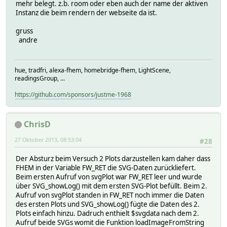
mehr belegt. z.b. room oder eben auch der name der aktiven
Instanz die beim rendern der webseite da ist.
gruss
andre
hue, tradfri, alexa-fhem, homebridge-fhem, LightScene,
readingsGroup, ...
https://github.com/sponsors/justme-1968
ChrisD
27 Oktober 2013, 08:53:04
#28
Der Absturz beim Versuch 2 Plots darzustellen kam daher dass
FHEM in der Variable FW_RET die SVG-Daten zurückliefert.
Beim ersten Aufruf von svgPlot war FW_RET leer und wurde
über SVG_showLog() mit dem ersten SVG-Plot befüllt. Beim 2.
Aufruf von svgPlot standen in FW_RET noch immer die Daten
des ersten Plots und SVG_showLog() fügte die Daten des 2.
Plots einfach hinzu. Dadruch enthielt $svgdata nach dem 2.
Aufruf beide SVGs womit die Funktion loadImageFromString