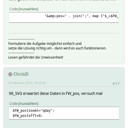
Code
Auswählen
"&amp;pos=" . join(";", map {"$_=$FW_pos{$_}"
-----------------------
Formuliere die Aufgabe möglichst einfach und
setze die Lösung richtig um - dann wird es auch funktionieren.
-----------------------
Lesen gefährdet die Unwissenheit!
ChrisD
26 Oktober 2013, 20:59:42
#17
98_SVG erwartet diese Daten in FW_pos, versuch mal
Code
Auswählen
$FW_pos{zoom}="qday";
$FW_pos{off}=0;