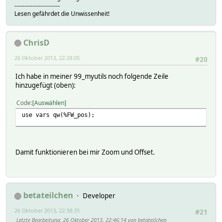
-----------------------
Lesen gefährdet die Unwissenheit!
ChrisD
26 Oktober 2013, 22:28:05
#20
Ich habe in meiner 99_myutils noch folgende Zeile
hinzugefügt (oben):
Code
Auswählen
use vars qw(%FW_pos);
Damit funktionieren bei mir Zoom und Offset.
betateilchen
Developer
26 Oktober 2013, 22:38:35
#21
Letzte Bearbeitung
: 26 Oktober 2013, 22:46:14 von betateilchen