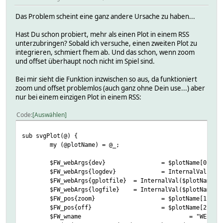
Das Problem scheint eine ganz andere Ursache zu haben...
Hast Du schon probiert, mehr als einen Plot in einem RSS
unterzubringen? Sobald ich versuche, einen zweiten Plot zu
integrieren, schmiert fhem ab. Und das schon, wenn zoom
und offset überhaupt noch nicht im Spiel sind.
Bei mir sieht die Funktion inzwischen so aus, da funktioniert
zoom und offset problemlos (auch ganz ohne Dein use...) aber
nur bei einem einzigen Plot in einem RSS:
Code
Auswählen
sub svgPlot(@) {
my (@plotName) = @_;
$FW_webArgs{dev}
= $plotName[0];
$FW_webArgs{logdev}
= InternalVal($pl
$FW_webArgs{gplotfile}
= InternalVal($plotName[0
$FW_webArgs{logfile}
= InternalVal($plotName[0
$FW_pos{zoom}
= $plotName[1] if
$FW_pos{off}
= $plotName[2] if
$FW_wname
= "WEB";