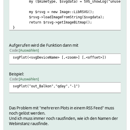
my ($mimetype, $svgdata) = SVG_showLog("unused");
my $rsvg = new Image::LibRSVG();
$rsvg->loadImageFromString($svgdata);
return $rsvg->getImageBitmap();
}
Aufgerufen wird die Funktion dann mit
Code
Auswählen
svgPlot(<svgDeviceName> [,<zoom>] [,<offset>])
Beispiel:
Code
Auswählen
svgPlot("out_Balkon","qday","-1")
Das Problem mit "mehreren Plots in einem RSS Feed" muss
noch gelöst werden.
Und ich muss immer noch rausfinden, wie ich den Namen der
Webinstanz rausfinde.