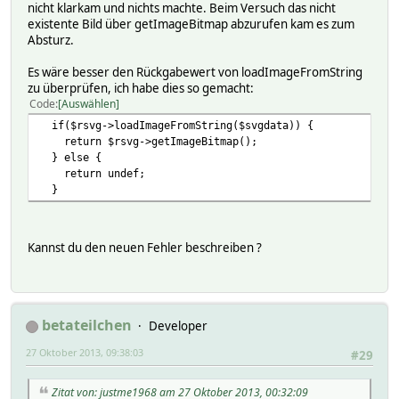
nicht klarkam und nichts machte. Beim Versuch das nicht
existente Bild über getImageBitmap abzurufen kam es zum
Absturz.
Es wäre besser den Rückgabewert von loadImageFromString
zu überprüfen, ich habe dies so gemacht:
Code
Auswählen
if($rsvg->loadImageFromString($svgdata)) {
return $rsvg->getImageBitmap();
} else {
return undef;
}
Kannst du den neuen Fehler beschreiben ?
betateilchen
Developer
27 Oktober 2013, 09:38:03
#29
Zitat von: justme1968 am 27 Oktober 2013, 00:32:09