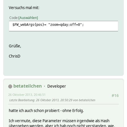
Versuchs mal mit:
Code
Auswählen
$FW_webArgs{pos}= "zoom=qday;off=0";
Grüße,
ChrisD
betateilchen
Developer
26 Oktober 2013, 20:46:51
#16
Letzte Bearbeitung
: 26 Oktober 2013, 20:50:29 von betateilchen
hatte ich auch schon probiert - ohne Erfolg.
Ich vermute, diese Parameter müssen irgendwie als Hash
übergeben werden, aber ich hab noch nicht verstanden, wie.