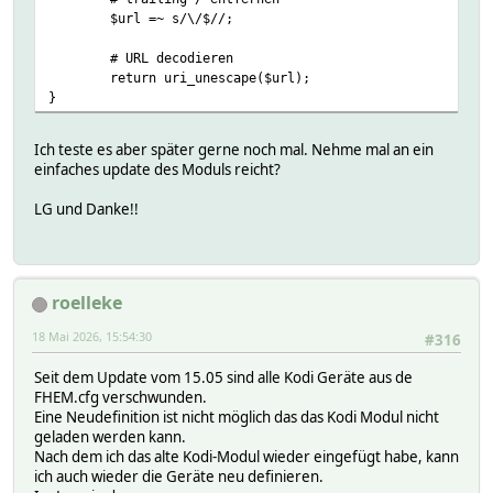
$url =~ s/\/$//;
# URL decodieren
return uri_unescape($url);
}
Ich teste es aber später gerne noch mal. Nehme mal an ein
einfaches update des Moduls reicht?
LG und Danke!!
roelleke
18 Mai 2026, 15:54:30
#316
Seit dem Update vom 15.05 sind alle Kodi Geräte aus de
FHEM.cfg verschwunden.
Eine Neudefinition ist nicht möglich das das Kodi Modul nicht
geladen werden kann.
Nach dem ich das alte Kodi-Modul wieder eingefügt habe, kann
ich auch wieder die Geräte neu definieren.