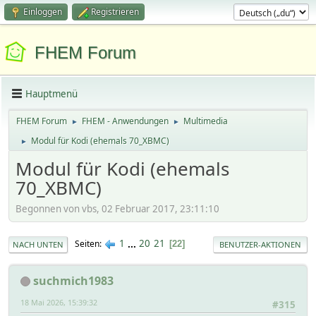
Einloggen
Registrieren
FHEM Forum
Hauptmenü
FHEM Forum
FHEM - Anwendungen
Multimedia
►
►
Modul für Kodi (ehemals 70_XBMC)
►
Modul für Kodi (ehemals
70_XBMC)
Begonnen von vbs, 02 Februar 2017, 23:11:10
1
...
20
21
Seiten
22
NACH UNTEN
BENUTZER-AKTIONEN
suchmich1983
18 Mai 2026, 15:39:32
#315