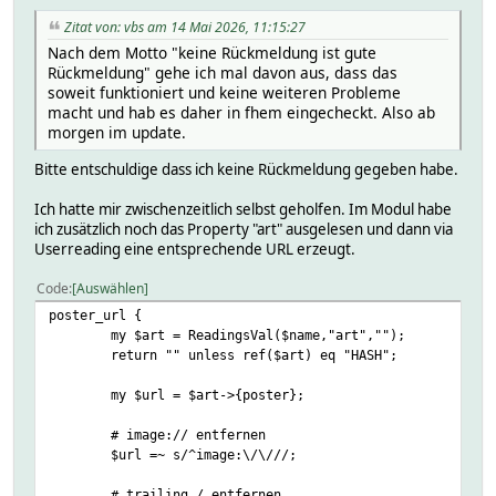
Zitat von: vbs am 14 Mai 2026, 11:15:27
Nach dem Motto "keine Rückmeldung ist gute
Rückmeldung" gehe ich mal davon aus, dass das
soweit funktioniert und keine weiteren Probleme
macht und hab es daher in fhem eingecheckt. Also ab
morgen im update.
Bitte entschuldige dass ich keine Rückmeldung gegeben habe.
Ich hatte mir zwischenzeitlich selbst geholfen. Im Modul habe
ich zusätzlich noch das Property "art" ausgelesen und dann via
Userreading eine entsprechende URL erzeugt.
Code
Auswählen
poster_url {
my $art = ReadingsVal($name,"art","");
return "" unless ref($art) eq "HASH";
my $url = $art->{poster};
# image:// entfernen
$url =~ s/^image:\/\///;
# trailing / entfernen