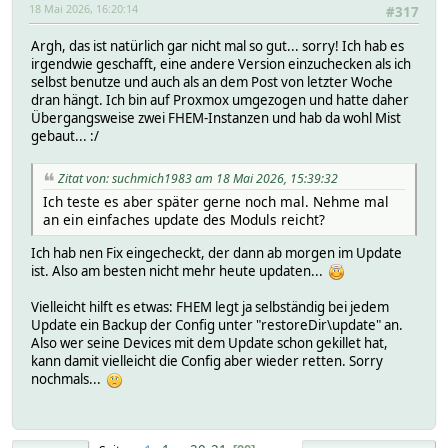
18 Mai 2026, 16:20:14
#317
2026.05.15 08:00:40.612 1: PERL WARNING: Subroutine KODI_
2026.05.15 08:00:40.612 1: PERL WARNING: Subroutine KODI_
Argh, das ist natürlich gar nicht mal so gut... sorry! Ich hab es
2026.05.15 08:00:40.613 1: PERL WARNING: Subroutine KODI_
irgendwie geschafft, eine andere Version einzuchecken als ich
2026.05.15 08:00:40.613 1: PERL WARNING: Subroutine KODI_
selbst benutze und auch als an dem Post von letzter Woche
2026.05.15 08:00:40.614 1: PERL WARNING: Subroutine KODI_
dran hängt. Ich bin auf Proxmox umgezogen und hatte daher
2026.05.15 08:00:40.615 1: PERL WARNING: Subroutine KODI_
Übergangsweise zwei FHEM-Instanzen und hab da wohl Mist
2026.05.15 08:00:40.616 1: PERL WARNING: Subroutine KODI_
gebaut... :/
2026.05.15 08:00:40.618 1: PERL WARNING: Subroutine KODI_
2026.05.15 08:00:40.618 1: PERL WARNING: Subroutine KODI_
2026.05.15 08:00:40.626 1: reload: Error:Modul 70_KODI de
Zitat von: suchmich1983 am 18 Mai 2026, 15:39:32
Global symbol "$mediakey" requires explicit package name 
Ich teste es aber später gerne noch mal. Nehme mal
2026.05.15 08:00:40.626 0: Global symbol "$mediakey" requ
an ein einfaches update des Moduls reicht?
2026.05.18 13:54:08.999 1: reload: Error:Modul 70_KODI de
Global symbol "$mediakey" requires explicit package name 
Ich hab nen Fix eingecheckt, der dann ab morgen im Update
2026.05.18 13:54:08.999 0: Global symbol "$mediakey" requ
ist. Also am besten nicht mehr heute updaten...
Vielleicht hilft es etwas: FHEM legt ja selbständig bei jedem
Update ein Backup der Config unter "restoreDir\update" an.
Also wer seine Devices mit dem Update schon gekillet hat,
kann damit vielleicht die Config aber wieder retten. Sorry
nochmals...