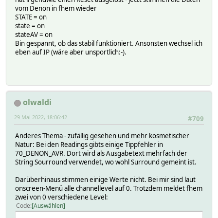
vom Denon in fhem wieder
STATE = on
state = on
stateAV = on
Bin gespannt, ob das stabil funktioniert. Ansonsten wechsel ich
eben auf IP (wäre aber unsportlich:-).
olwaldi
29 Mai 2022, 18:06:42
#709
Anderes Thema - zufällig gesehen und mehr kosmetischer
Natur: Bei den Readings gibts einige Tippfehler in
70_DENON_AVR. Dort wird als Ausgabetext mehrfach der
String Sourround verwendet, wo wohl Surround gemeint ist.
Darüberhinaus stimmen einige Werte nicht. Bei mir sind laut
onscreen-Menü alle channellevel auf 0. Trotzdem meldet fhem
zwei von 0 verschiedene Level:
Code
Auswählen