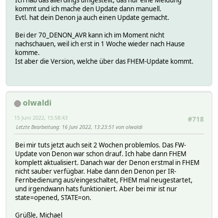
kommt und ich mache den Update dann manuell.
Evtl. hat dein Denon ja auch einen Update gemacht.
Bei der 70_DENON_AVR kann ich im Moment nicht
nachschauen, weil ich erst in 1 Woche wieder nach Hause
komme.
Ist aber die Version, welche über das FHEM-Update kommt.
olwaldi
15 Juni 2022, 15:58:43
#718
Letzte Bearbeitung
: 16 Juni 2022, 13:23:51 von olwaldi
Bei mir tuts jetzt auch seit 2 Wochen problemlos. Das FW-
Update von Denon war schon drauf. Ich habe dann FHEM
komplett aktualisiert. Danach war der Denon erstmal in FHEM
nicht sauber verfügbar. Habe dann den Denon per IR-
Fernbedienung aus/eingeschaltet, FHEM mal neugestartet,
und irgendwann hats funktioniert. Aber bei mir ist nur
state=opened, STATE=on.
Grüßle, Michael