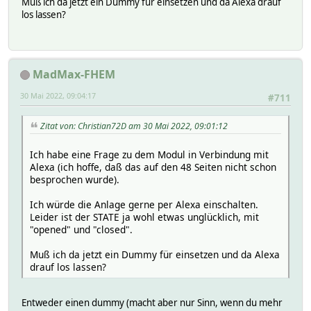
Muß ich da jetzt ein Dummy für einsetzen und da Alexa drauf
los lassen?
MadMax-FHEM
30 Mai 2022, 09:04:17
#711
Zitat von: Christian72D am 30 Mai 2022, 09:01:12
Ich habe eine Frage zu dem Modul in Verbindung mit
Alexa (ich hoffe, daß das auf den 48 Seiten nicht schon
besprochen wurde).
Ich würde die Anlage gerne per Alexa einschalten.
Leider ist der STATE ja wohl etwas unglücklich, mit
"opened" und "closed".
Muß ich da jetzt ein Dummy für einsetzen und da Alexa
drauf los lassen?
Entweder einen dummy (macht aber nur Sinn, wenn du mehr