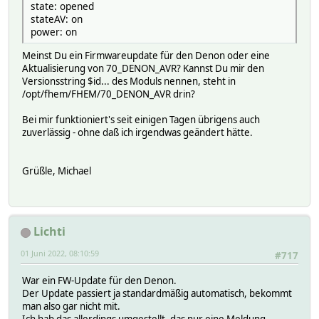
state: opened
stateAV: on
power: on
Meinst Du ein Firmwareupdate für den Denon oder eine
Aktualisierung von 70_DENON_AVR? Kannst Du mir den
Versionsstring $id... des Moduls nennen, steht in
/opt/fhem/FHEM/70_DENON_AVR drin?
Bei mir funktioniert's seit einigen Tagen übrigens auch
zuverlässig - ohne daß ich irgendwas geändert hätte.
Grüßle, Michael
Lichti
01 Juni 2022, 08:10:59
#717
War ein FW-Update für den Denon.
Der Update passiert ja standardmäßig automatisch, bekommt
man also gar nicht mit.
Ich hab das allerdings umgestellt, das nur eine Meldung