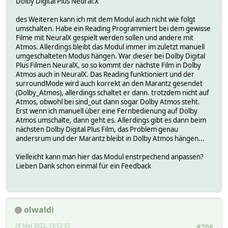
Dolby Digital Plus Neural:X
des Weiteren kann ich mit dem Modul auch nicht wie folgt
umschalten. Habe ein Reading Programmiert bei dem gewisse
Filme mit NeuralX gespielt werden sollen und andere mit
Atmos. Allerdings bleibt das Modul immer im zuletzt manuell
umgeschalteten Modus hängen. War dieser bei Dolby Digital
Plus Filmen NeuralX, so so kommt der nächste Film in Dolby
Atmos auch in NeuralX. Das Reading funktioniert und der
surroundMode wird auch korrekt an den Marantz gesendet
(Dolby_Atmos), allerdings schaltet er dann. trotzdem nicht auf
Atmos, obwohl bei sind_out dann sogar Dolby Atmos steht.
Erst wenn ich manuell über eine Fernbedienung auf Dolby
Atmos umschalte, dann geht es. Allerdings gibt es dann beim
nächsten Dolby Digital Plus Film, das Problem genau
andersrum und der Marantz bleibt in Dolby Atmos hängen...
Vielleicht kann man hier das Modul enstrpechend anpassen?
Lieben Dank schon einmal für ein Feedback
olwaldi
28 Mai 2022, 13:53:02
#708