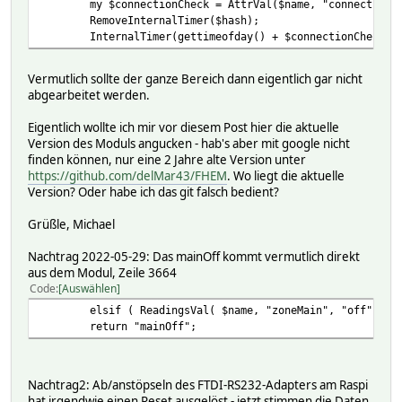
my $connectionCheck = AttrVal($name, "connectionC
RemoveInternalTimer($hash);
InternalTimer(gettimeofday() + $connectionCheck, 
Vermutlich sollte der ganze Bereich dann eigentlich gar nicht
abgearbeitet werden.
Eigentlich wollte ich mir vor diesem Post hier die aktuelle
Version des Moduls angucken - hab's aber mit google nicht
finden können, nur eine 2 Jahre alte Version unter
https://github.com/delMar43/FHEM
. Wo liegt die aktuelle
Version? Oder habe ich das git falsch bedient?
Grüßle, Michael
Nachtrag 2022-05-29: Das mainOff kommt vermutlich direkt
aus dem Modul, Zeile 3664
Code
Auswählen
elsif ( ReadingsVal( $name, "zoneMain", "off" ) e
return "mainOff";
Nachtrag2: Ab/anstöpseln des FTDI-RS232-Adapters am Raspi
hat irgendwie einen Reset ausgelöst - jetzt stimmen die Daten