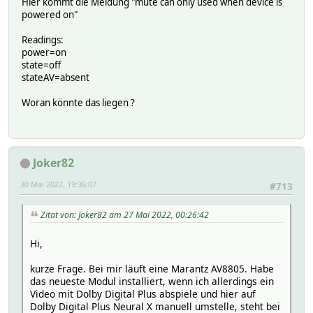
Hier kommt die Meldung "mute can only used when device is
powered on"
Readings:
power=on
state=off
stateAV=absent
Woran könnte das liegen ?
Joker82
30 Mai 2022, 19:36:07
#713
Zitat von: Joker82 am 27 Mai 2022, 00:26:42
Hi,
kurze Frage. Bei mir läuft eine Marantz AV8805. Habe
das neueste Modul installiert, wenn ich allerdings ein
Video mit Dolby Digital Plus abspiele und hier auf
Dolby Digital Plus Neural X manuell umstelle, steht bei