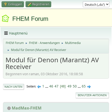
Einloggen
Registrieren
FHEM Forum
Hauptmenü
FHEM Forum
FHEM - Anwendungen
Multimedia
►
►
Modul für Denon (Marantz) AV Receiver
►
Modul für Denon (Marantz) AV
Receiver
Begonnen von raman, 03 Oktober 2016, 18:08:58
1
...
46
47
49
50
...
65
Seiten
48
NACH UNTEN
BENUTZER-AKTIONEN
MadMax-FHEM