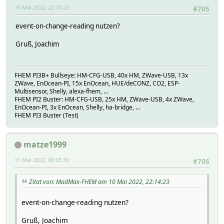
10 Mai 2022, 22:14:23
#705
event-on-change-reading nutzen?
Gruß, Joachim
FHEM PI3B+ Bullseye: HM-CFG-USB, 40x HM, ZWave-USB, 13x
ZWave, EnOcean-PI, 15x EnOcean, HUE/deCONZ, CO2, ESP-
Multisensor, Shelly, alexa-fhem, ...
FHEM PI2 Buster: HM-CFG-USB, 25x HM, ZWave-USB, 4x ZWave,
EnOcean-PI, 3x EnOcean, Shelly, ha-bridge, ...
FHEM PI3 Buster (Test)
matze1999
11 Mai 2022, 08:05:30
#706
Zitat von: MadMax-FHEM am 10 Mai 2022, 22:14:23
event-on-change-reading nutzen?
Gruß, Joachim