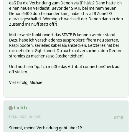
daß Du die Verbindung zum Denon via IP hälst? Dann hätte ich
einen neuen Verdacht. Bevor der STATE bei meinem neuen
Denon 6400 durcheinander kam, habe ich via IR Zone2/3
ein/ausgeschaltet. Womöglich wechselt der Denon dann in den
Zustand mainOff statt off?!
Mittlerweile funktioniert das STATE-Erkennen wieder stabil.
Dazu habe ich Verschiedenes ausprobiert: fhem neu starten,
Raspi booten, serielles Kabel ab/anstecken. Letzteres hat bei
mir geholfen. Ggf. kannst Du auch mal versuchen, den Denon
stromlos zu machen (also Stecker ziehen).
Und noch ein Tip: Ich mußte das Attribut connectionCheck auf
off stellen.
Viel Erfolg, Michael
Lichti
31 Mai 2022, 10:49:03
#715
Stimmt, meine Verbindung geht über IP.