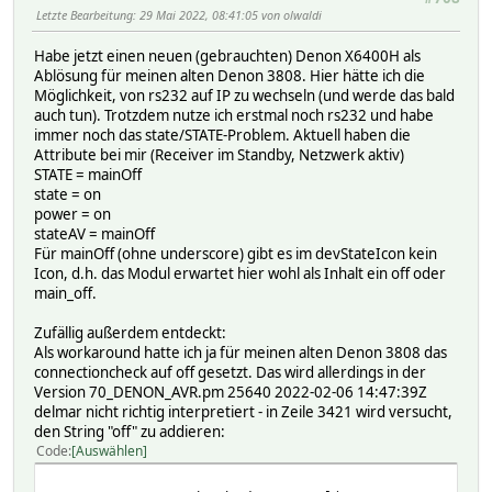
Letzte Bearbeitung
: 29 Mai 2022, 08:41:05 von olwaldi
Habe jetzt einen neuen (gebrauchten) Denon X6400H als
Ablösung für meinen alten Denon 3808. Hier hätte ich die
Möglichkeit, von rs232 auf IP zu wechseln (und werde das bald
auch tun). Trotzdem nutze ich erstmal noch rs232 und habe
immer noch das state/STATE-Problem. Aktuell haben die
Attribute bei mir (Receiver im Standby, Netzwerk aktiv)
STATE = mainOff
state = on
power = on
stateAV = mainOff
Für mainOff (ohne underscore) gibt es im devStateIcon kein
Icon, d.h. das Modul erwartet hier wohl als Inhalt ein off oder
main_off.
Zufällig außerdem entdeckt:
Als workaround hatte ich ja für meinen alten Denon 3808 das
connectioncheck auf off gesetzt. Das wird allerdings in der
Version 70_DENON_AVR.pm 25640 2022-02-06 14:47:39Z
delmar nicht richtig interpretiert - in Zeile 3421 wird versucht,
den String "off" zu addieren:
Code
Auswählen