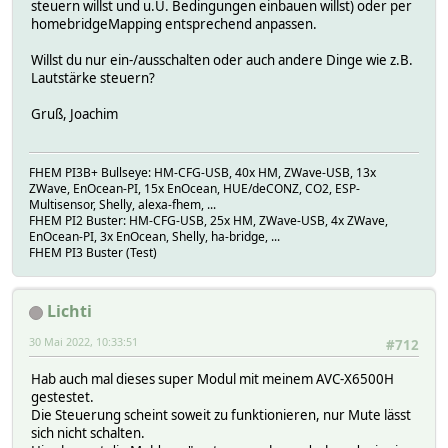
steuern willst und u.U. Bedingungen einbauen willst) oder per
homebridgeMapping entsprechend anpassen.
Willst du nur ein-/ausschalten oder auch andere Dinge wie z.B.
Lautstärke steuern?
Gruß, Joachim
FHEM PI3B+ Bullseye: HM-CFG-USB, 40x HM, ZWave-USB, 13x
ZWave, EnOcean-PI, 15x EnOcean, HUE/deCONZ, CO2, ESP-
Multisensor, Shelly, alexa-fhem, ...
FHEM PI2 Buster: HM-CFG-USB, 25x HM, ZWave-USB, 4x ZWave,
EnOcean-PI, 3x EnOcean, Shelly, ha-bridge, ...
FHEM PI3 Buster (Test)
Lichti
30 Mai 2022, 10:33:51
#712
Hab auch mal dieses super Modul mit meinem AVC-X6500H
gestestet.
Die Steuerung scheint soweit zu funktionieren, nur Mute lässt
sich nicht schalten.