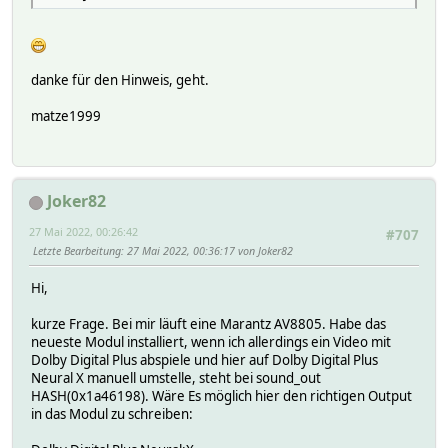
danke für den Hinweis, geht.
matze1999
Joker82
27 Mai 2022, 00:26:42
#707
Letzte Bearbeitung
: 27 Mai 2022, 00:36:17 von Joker82
Hi,
kurze Frage. Bei mir läuft eine Marantz AV8805. Habe das
neueste Modul installiert, wenn ich allerdings ein Video mit
Dolby Digital Plus abspiele und hier auf Dolby Digital Plus
Neural X manuell umstelle, steht bei sound_out
HASH(0x1a46198). Wäre Es möglich hier den richtigen Output
in das Modul zu schreiben: