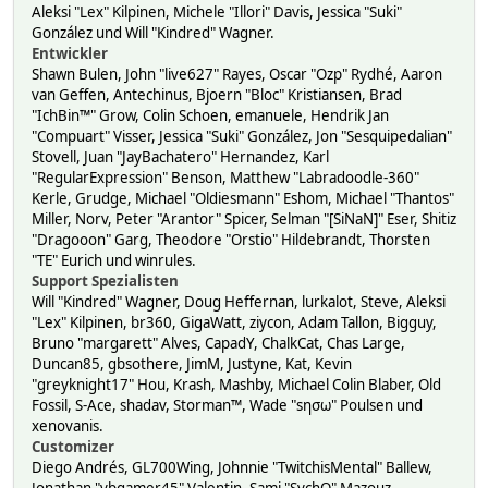
Aleksi "Lex" Kilpinen, Michele "Illori" Davis, Jessica "Suki"
González und Will "Kindred" Wagner.
Entwickler
Shawn Bulen, John "live627" Rayes, Oscar "Ozp" Rydhé, Aaron
van Geffen, Antechinus, Bjoern "Bloc" Kristiansen, Brad
"IchBin™" Grow, Colin Schoen, emanuele, Hendrik Jan
"Compuart" Visser, Jessica "Suki" González, Jon "Sesquipedalian"
Stovell, Juan "JayBachatero" Hernandez, Karl
"RegularExpression" Benson, Matthew "Labradoodle-360"
Kerle, Grudge, Michael "Oldiesmann" Eshom, Michael "Thantos"
Miller, Norv, Peter "Arantor" Spicer, Selman "[SiNaN]" Eser, Shitiz
"Dragooon" Garg, Theodore "Orstio" Hildebrandt, Thorsten
"TE" Eurich und winrules.
Support Spezialisten
Will "Kindred" Wagner, Doug Heffernan, lurkalot, Steve, Aleksi
"Lex" Kilpinen, br360, GigaWatt, ziycon, Adam Tallon, Bigguy,
Bruno "margarett" Alves, CapadY, ChalkCat, Chas Large,
Duncan85, gbsothere, JimM, Justyne, Kat, Kevin
"greyknight17" Hou, Krash, Mashby, Michael Colin Blaber, Old
Fossil, S-Ace, shadav, Storman™, Wade "sησω" Poulsen und
xenovanis.
Customizer
Diego Andrés, GL700Wing, Johnnie "TwitchisMental" Ballew,