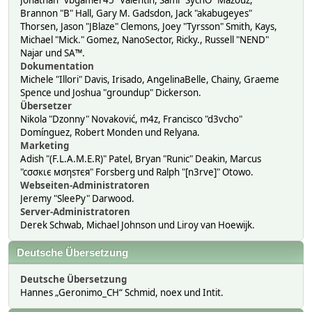
Jonathan "vbgamer45" Valentin, Sami "SychO" Mazouz,
Brannon "B" Hall, Gary M. Gadsdon, Jack "akabugeyes"
Thorsen, Jason "JBlaze" Clemons, Joey "Tyrsson" Smith, Kays,
Michael "Mick." Gomez, NanoSector, Ricky., Russell "NEND"
Najar und SA™.
Dokumentation
Michele "Illori" Davis, Irisado, AngelinaBelle, Chainy, Graeme
Spence und Joshua "groundup" Dickerson.
Übersetzer
Nikola "Dzonny" Novaković, m4z, Francisco "d3vcho"
Domínguez, Robert Monden und Relyana.
Marketing
Adish "(F.L.A.M.E.R)" Patel, Bryan "Runic" Deakin, Marcus
"cσσкιє мσηѕтєя" Forsberg und Ralph "[n3rve]" Otowo.
Webseiten-Administratoren
Jeremy "SleePy" Darwood.
Server-Administratoren
Derek Schwab, Michael Johnson und Liroy van Hoewijk.
Deutsche Übersetzung
Deutsche Übersetzung
Hannes „Geronimo_CH“ Schmid, noex und Intit.