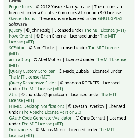
Grafik
Fugue Icons
| © 2012 Yusuke Kamiyamane | These icons are
licensed under a Creative Commons Attribution 3.0 License
Oxygen Icons
| These icons are licensed under
GNU LGPLv3
Software
JQuery
| © John Resig | Licensed under
The MIT License (MIT)
hoverIntent
| © Brian Cherne | Licensed under
The MIT
License (MIT)
SCEditor
| © Sam Clarke | Licensed under
The MIT License
(MIT)
animaDrag
| © Abel Mohler | Licensed under
The MIT License
(MIT)
jQuery Custom Scrollbar
| © Maciej Zubala | Licensed under
The MIT License (MIT)
jQuery Responsive Slider
| © booncon ROCKETS | Licensed
under
The MIT License (MIT)
At.js
| © chord.luo@gmail.com | Licensed under
The MIT
License (MIT)
HTML5 Desktop Notifications
| © Tsvetan Tsvetkov | Licensed
under
The Apache License Version 2.0
GAuth Code Generator/Validator
| © Chris Cornutt | Licensed
under
The MIT License (MIT)
Dropzone.js
| © Matias Meno | Licensed under
The MIT
License (MIT)