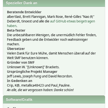
Spezieller Dank an
Beratende Entwickler
albertlast, Brett Flannigan, Mark Rose, René-Gilles "Nao 尚"
Deberdt, tinoest und alle die
auf GitHub etwas beigetragen
haben
.
Beta-Tester
Die unbezahlbaren Wenigen, die unermüdlich Fehler finden,
Feedback geben und die Entwickler noch wahnsinniger
machen.
Übersetzer
Vielen Dank für Eure Mühe, damit Menschen überall auf der
Welt SMF benutzen können.
Gründer von SMF
Unknown W. "[Unknown]" Brackets.
Ursprüngliche Projekt Manager
Jeff Lewis, Joseph Fung und David Recordon.
In Gedenken an
Crip, K@, metallica48423 und Paul_Pauline.
An alle, die wir vergessen haben: Danke schön!
Software/Grafik