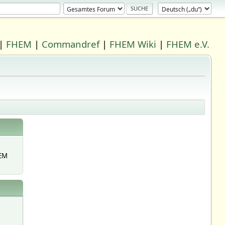
|
FHEM
|
Commandref
|
FHEM Wiki
|
FHEM e.V.
EM