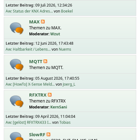
Letzter Beitrag:
09 Juli 2026, 12:34:26
Aw: Status der KNX Adres...
von
Boekel
MAX
Themen zu MAX.
Moderator:
Wzut
Letzter Beitrag:
12 Juni 2026, 17:43:48
Aw: Haltbarkeit / Lebens...
von
Nuems
MQTT
Themen zu MQTT.
Letzter Beitrag:
05 August 2026, 17:40:55
Aw: [HowTo] X-Sense Meld...
von
Joerg_L
RFXTRX
Themen zu RFXTRX
Moderator:
KernSani
Letzter Beitrag:
09 April 2026, 11:04:04
Aw: [gelöst] RFXTRX433 I...
von
Tobias
SlowRF