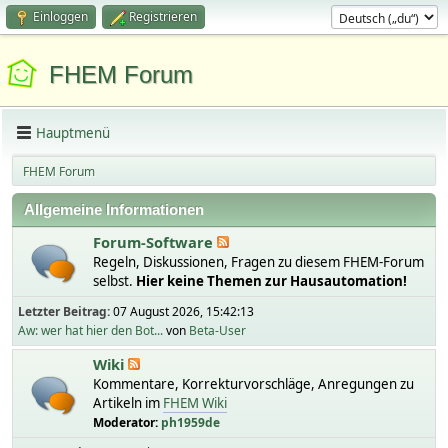
Einloggen
Registrieren
FHEM Forum
Hauptmenü
FHEM Forum
Allgemeine Informationen
Forum-Software
Regeln, Diskussionen, Fragen zu diesem FHEM-Forum
selbst.
Hier keine Themen zur Hausautomation!
Letzter Beitrag:
07 August 2026, 15:42:13
Aw: wer hat hier den Bot...
von
Beta-User
Wiki
Kommentare, Korrekturvorschläge, Anregungen zu
Artikeln im
FHEM Wiki
Moderator:
ph1959de