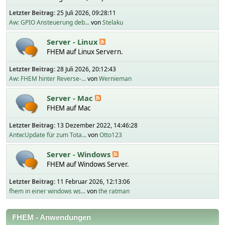
Letzter Beitrag:
25 Juli 2026, 09:28:11
Aw: GPIO Ansteuerung deb...
von
Stelaku
Server - Linux
FHEM auf Linux Servern.
Letzter Beitrag:
28 Juli 2026, 20:12:43
Aw: FHEM hinter Reverse-...
von
Wernieman
Server - Mac
FHEM auf Mac
Letzter Beitrag:
13 Dezember 2022, 14:46:28
Antw:Update für zum Tota...
von
Otto123
Server - Windows
FHEM auf Windows Server.
Letzter Beitrag:
11 Februar 2026, 12:13:06
fhem in einer windows ws...
von
the ratman
FHEM - Anwendungen