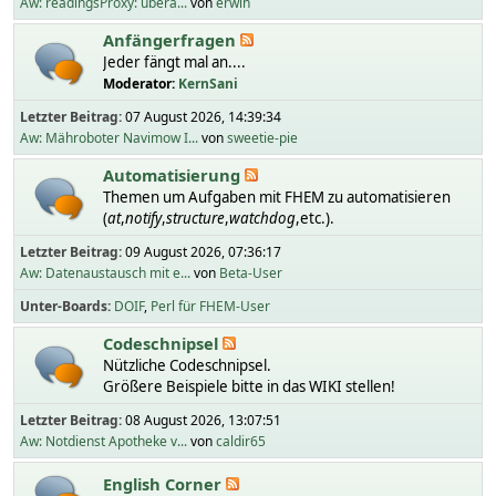
Aw: readingsProxy: übera...
von
erwin
Anfängerfragen
Jeder fängt mal an....
Moderator:
KernSani
Letzter Beitrag:
07 August 2026, 14:39:34
Aw: Mähroboter Navimow I...
von
sweetie-pie
Automatisierung
Themen um Aufgaben mit FHEM zu automatisieren
(
at
,
notify
,
structure
,
watchdog
,etc.).
Letzter Beitrag:
09 August 2026, 07:36:17
Aw: Datenaustausch mit e...
von
Beta-User
Unter-Boards
DOIF
Perl für FHEM-User
Codeschnipsel
Nützliche Codeschnipsel.
Größere Beispiele bitte in das WIKI stellen!
Letzter Beitrag:
08 August 2026, 13:07:51
Aw: Notdienst Apotheke v...
von
caldir65
English Corner