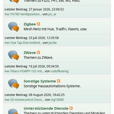
Themen zu FS20, FHT, EM, WS, HMS.
Letzter Beitrag:
27 Januar 2026, 22:06:52
Aw: FHT80 Ventilposition...
von
joc_w
Zigbee
Mesh-Netz mit Hue, Tradfri, Xiaomi, usw.
Letzter Beitrag:
23 Juli 2026, 12:35:58
Aw: Hue Tap Dial einbind...
von
Jackie
ZWave
Themen zu ZWave.
Letzter Beitrag:
16 Juli 2026, 09:34:50
Aw: Fibaro FGWPF-102 mit...
von
rudolfkoenig
Sonstige Systeme
Sonstige Hausautomations-Systeme.
Letzter Beitrag:
08 August 2026, 18:42:25
Aw: IO-Homecontrol Devic...
von
sig10680
Unterstützende Dienste
Themen zu unterstützenden Diensten und Modulen