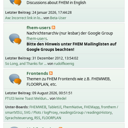
Discussions about FHEM in English
Letzter Beitrag:
24 Januar 2026, 17:44:28
Aw: Incorrect link in lo...
von
Beta-User
fhem-users
Nachrichtenarchiv (nur lesbar) der Google Group
fhem-users
.
Bitte den Hinweis unter FHEM Mailinglisten auf
Google Groups beachten!
Letzter Beitrag:
31 Dezember 2012, 13:54:02
So Long, and Thanks for ...
von
rudolfkoenig
Frontends
Themen zu FHEM Frontends wie z.B. FHEMWEB,
FLOORPLAN, etc.
Letzter Beitrag:
09 August 2026, 00:51:51
FTUI3 keine Toast Meldun...
von
Medel
Unter-Boards
FHEMWEB
TabletUI
FhemNative
FHEMapp
fronthem /
smartVISU
SVG / Plots / logProxy
readingsGroup / readingsHistory
Sprachsteuerung
RSS
FLOORPLAN