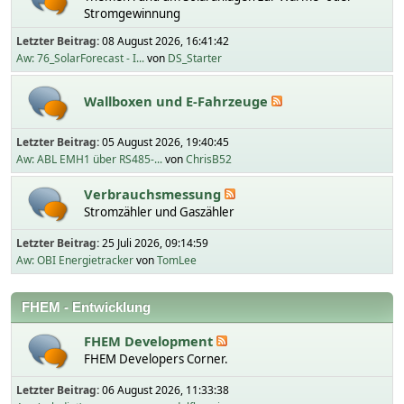
Stromgewinnung
Letzter Beitrag:
08 August 2026, 16:41:42
Aw: 76_SolarForecast - I...
von
DS_Starter
Wallboxen und E-Fahrzeuge
Letzter Beitrag:
05 August 2026, 19:40:45
Aw: ABL EMH1 über RS485-...
von
ChrisB52
Verbrauchsmessung
Stromzähler und Gaszähler
Letzter Beitrag:
25 Juli 2026, 09:14:59
Aw: OBI Energietracker
von
TomLee
FHEM - Entwicklung
FHEM Development
FHEM Developers Corner.
Letzter Beitrag:
06 August 2026, 11:33:38