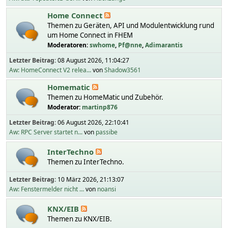
Home Connect
Themen zu Geräten, API und Modulentwicklung rund
um Home Connect in FHEM
Moderatoren:
swhome
,
Pf@nne
,
Adimarantis
Letzter Beitrag:
08 August 2026, 11:04:27
Aw: HomeConnect V2 relea...
von
Shadow3561
Homematic
Themen zu HomeMatic und Zubehör.
Moderator:
martinp876
Letzter Beitrag:
06 August 2026, 22:10:41
Aw: RPC Server startet n...
von
passibe
InterTechno
Themen zu InterTechno.
Letzter Beitrag:
10 März 2026, 21:13:07
Aw: Fenstermelder nicht ...
von
noansi
KNX/EIB
Themen zu KNX/EIB.