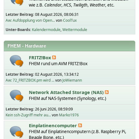
wie z.B.
Calendar
,
HCS
,
Twiligth
,
Weather
, etc.
Letzter Beitrag:
08 August 2026, 08:06:31
Aw: Aufdopplung von Open...
von
CoolTux
Unter-Boards
Kalendermodule
Wettermodule
FHEM - Hardware
FRITZ!Box
FHEM rund um AVM FRITZ!Box
Letzter Beitrag:
02 August 2026, 13:34:12
Aw: 72_FRITZBOX.pm wird ...
von
JoWiemann
Network Attached Storage (NAS)
FHEM auf NAS-Systemen (Synology, etc.)
Letzter Beitrag:
26 Juni 2026, 08:59:09
Kein ssh-Zugriff mehr au...
von
Marko1976
Einplatinencomputer
FHEM auf Einplatinencomputern (z.B. Raspberry Pi,
Beagle Bone, etc.)