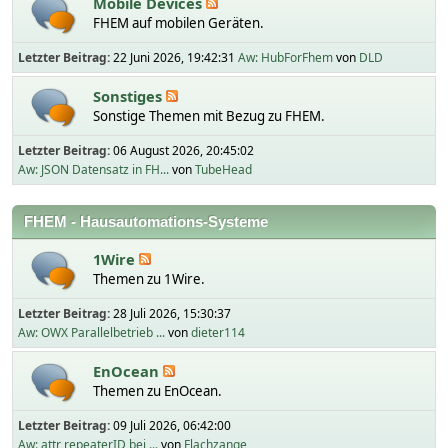
Mobile Devices
FHEM auf mobilen Geräten.
Letzter Beitrag:
22 Juni 2026, 19:42:31
Aw: HubForFhem
von
DLD
Sonstiges
Sonstige Themen mit Bezug zu FHEM.
Letzter Beitrag:
06 August 2026, 20:45:02
Aw: JSON Datensatz in FH...
von
TubeHead
FHEM - Hausautomations-Systeme
1Wire
Themen zu 1Wire.
Letzter Beitrag:
28 Juli 2026, 15:30:37
Aw: OWX Parallelbetrieb ...
von
dieter114
EnOcean
Themen zu EnOcean.
Letzter Beitrag:
09 Juli 2026, 06:42:00
Aw: attr repeaterID bei ...
von
Flachzange