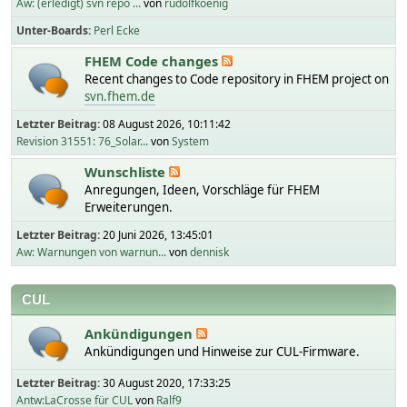
Aw: (erledigt) svn repo ...
von
rudolfkoenig
Unter-Boards
Perl Ecke
FHEM Code changes
Recent changes to Code repository in FHEM project on
svn.fhem.de
Letzter Beitrag:
08 August 2026, 10:11:42
Revision 31551: 76_Solar...
von
System
Wunschliste
Anregungen, Ideen, Vorschläge für FHEM
Erweiterungen.
Letzter Beitrag:
20 Juni 2026, 13:45:01
Aw: Warnungen von warnun...
von
dennisk
CUL
Ankündigungen
Ankündigungen und Hinweise zur CUL-Firmware.
Letzter Beitrag:
30 August 2020, 17:33:25
Antw:LaCrosse für CUL
von
Ralf9