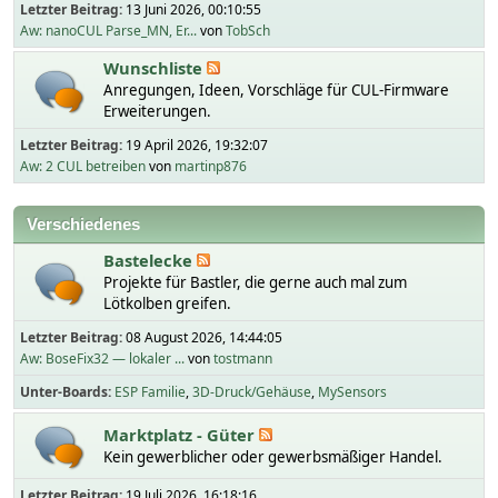
Letzter Beitrag:
13 Juni 2026, 00:10:55
Aw: nanoCUL Parse_MN, Er...
von
TobSch
Wunschliste
Anregungen, Ideen, Vorschläge für CUL-Firmware
Erweiterungen.
Letzter Beitrag:
19 April 2026, 19:32:07
Aw: 2 CUL betreiben
von
martinp876
Verschiedenes
Bastelecke
Projekte für Bastler, die gerne auch mal zum
Lötkolben greifen.
Letzter Beitrag:
08 August 2026, 14:44:05
Aw: BoseFix32 — lokaler ...
von
tostmann
Unter-Boards
ESP Familie
3D-Druck/Gehäuse
MySensors
Marktplatz - Güter
Kein gewerblicher oder gewerbsmäßiger Handel.
Letzter Beitrag:
19 Juli 2026, 16:18:16