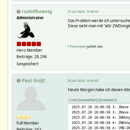
# DEVICE_RESET_LOCALLY 1
# WaitForAck 0
# MANUFACTURER_SPECIFIC 
# ZWaveDongle_MSGCNT 12261
rudolfkoenig
# METER 4
27 Juli 2025, 14:48:55
# ZWaveDongle_TIME 2025-07-
# POWERLEVEL 1
Administrator
Das Problem werde ich untersuche
# devioNoSTATE 1
# SECURITY_S2 1
Diese sieht man mit "attr ZWDongl
# eventCount 1
# SENSOR_MULTILEVEL 7
# homeId dfbd3e8e
# SUPERVISION 1
# nodeIdHex 01
# THERMOSTAT_MODE 3
# nrNAck 0
# THERMOSTAT_OPERATING_ST
1 Person(en)
# .attraggr:
gefällt das.
# THERMOSTAT_SETPOINT 3
Hero Member
# .attrminint:
# TRANSPORT_SERVICE 2
Beiträge: 28.296
# .clientArray:
# VERSION 2
# ZWave
Gespeichert
# ZWAVEPLUS_INFO 2
# MatchList:
# Helper:
# 1:ZWave .*
# DBLOG:
# READINGS:
# temperature:
Paul Guijt
28 Juli 2025, 15:43:43
# 2025-07-27 01:10:17 caps V
# LogDB:
# 2025-07-27 01:10:17 
Heute Morgen habe ich diesen Absc
# TIME 175361644
# 2025-07-27 01:10:17 h
# VALUE 22.6
# 2025-07-25 10:29:36 nodeL
Code
Auswählen
Erweitern
# READINGS:
# 2025-07-27 01:10:17 ra
# 2025-07-27 01:10:1
2025.07.28 10:06:58 3: ZWave
# 2025-07-27 01:10:1
# 2025-07-26 23:17:22 
2025.07.28 10:06:58 3: ZWave
# 2025-07-27 01:10:17
# 2025-06-11 14:25:1
2025.07.28 10:06:58 4: ZWDon
# 2025-04-09 08:46:47
# 2025-07-08 10:33:12 m
Full Member
2025.07.28 10:06:58 4: ZWDon
# 2025-07-08 10:33:12 mo
2025.07.28 10:06:58 4: CMD:Z
Beiträge: 167