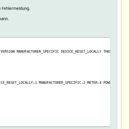
se Fehlermeldung.
 kann.
 VERSION MANUFACTURER_SPECIFIC DEVICE_RESET_LOCALLY THERMOSTAT_M
ICE_RESET_LOCALLY:1 MANUFACTURER_SPECIFIC:2 METER:4 POWERLEVEL:1