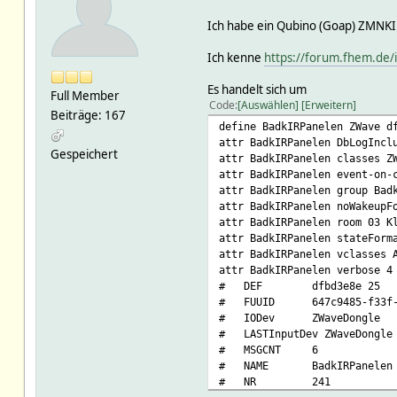
Ich habe ein Qubino (Goap) ZMNKI
Ich kenne
https://forum.fhem.de/
Es handelt sich um
Full Member
Code
Auswählen
Erweitern
Beiträge: 167
define BadkIRPanelen ZWave d
attr BadkIRPanelen DbLogIncl
Gespeichert
attr BadkIRPanelen classes Z
attr BadkIRPanelen event-on-
attr BadkIRPanelen group Bad
attr BadkIRPanelen noWakeupF
attr BadkIRPanelen room 03 K
attr BadkIRPanelen stateForm
attr BadkIRPanelen vclasses 
attr BadkIRPanelen verbose 4
# DEF dfbd3e8e 25
# FUUID 647c9485-f33f-0a1
# IODev ZWaveDongle
# LASTInputDev ZWaveDongle
# MSGCNT 6
# NAME BadkIRPanelen
# NR 241