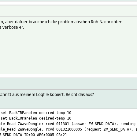
2
27 14:33:11
n, aber dafuer brauche ich die problematischen Roh-Nachrichten.
e verbose 4".
ATE 1
ers:1 Rev:1 ManufID:0086 ProductType:0001 ProductID:005a SERIAL
ctrlCaps MEMBER PRIMARY SUC
hnitt aus meinem Logfile kopiert. Reicht das aus?
8.20704
omeId HomeId:dfbd3e8e CtrlNodeIdHex:01
ist ZWaveDongle UNKNOWN_7 UNKNOWN_8 UNKNOWN_9 UNKNOWN_16 Badk
ndom 6ac4e0d65eee4aad32328c910bc700acc37c6e69f70a355f47
7 IODev ZWaveDongle
 set BadkIRPanelen desired-temp 10
7 state Initialized
SEND_DATA failed:00
 set BadkIRPanelen desired-temp 10
 sucNodeId 1
1 energy 1249.1 kWh
gle_Read ZWaveDongle: rcvd 011301 (answer ZW_SEND_DATA), sending
 version Z-Wave 4.54
odel Qubino (Goap) ZMNKIDx OnOff Thermostat 2
gle_Read ZWaveDongle: rcvd 001321000005 (request ZW_SEND_DATA), 
delConfig qubino/ZMNKIDx.xml
W_SEND_DATA ID:00 ARG:0005 CB:21