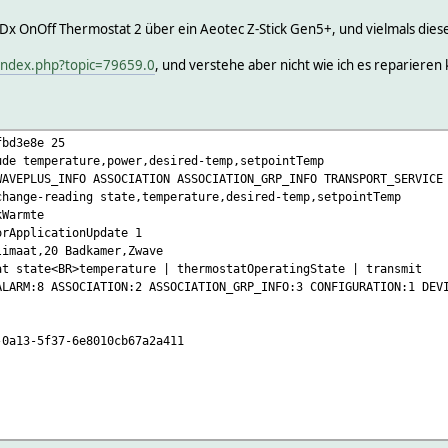
Dx OnOff Thermostat 2 über ein Aeotec Z-Stick Gen5+, und vielmals die
index.php?topic=79659.0
, und verstehe aber nicht wie ich es reparieren
fbd3e8e 25
ude temperature,power,desired-temp,setpointTemp
WAVEPLUS_INFO ASSOCIATION ASSOCIATION_GRP_INFO TRANSPORT_SERVICE
change-reading state,temperature,desired-temp,setpointTemp
kWarmte
orApplicationUpdate 1
limaat,20 Badkamer,Zwave
at state<BR>temperature | thermostatOperatingState | transmit
ALARM:8 ASSOCIATION:2 ASSOCIATION_GRP_INFO:3 CONFIGURATION:1 DEV
3-5f37-6e8010cb67a2a411