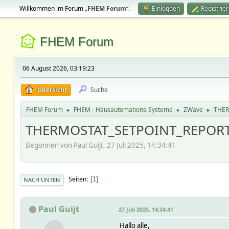
Willkommen im Forum „
FHEM Forum
“.
Einloggen
Registrie
FHEM Forum
06 August 2026, 03:19:23
Übersicht
Suche
FHEM Forum
FHEM - Hausautomations-Systeme
ZWave
THER
►
►
►
THERMOSTAT_SETPOINT_REPORT w
Begonnen von Paul Guijt, 27 Juli 2025, 14:34:41
Seiten
1
NACH UNTEN
Paul Guijt
27 Juli 2025, 14:34:41
Hallo alle,