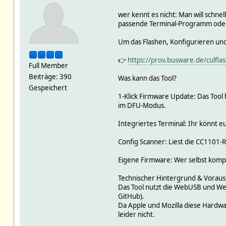
wer kennt es nicht: Man will schn
passende Terminal-Programm oder
Um das Flashen, Konfigurieren und
👉
https://prov.busware.de/culfla
Full Member
Beiträge: 390
Was kann das Tool?
Gespeichert
1-Klick Firmware Update: Das Tool 
im DFU-Modus.
Integriertes Terminal: Ihr könnt e
Config Scanner: Liest die CC1101-
Eigene Firmware: Wer selbst kompil
Technischer Hintergrund & Vorau
Das Tool nutzt die WebUSB und Web
GitHub).
Da Apple und Mozilla diese Hardwa
leider nicht.