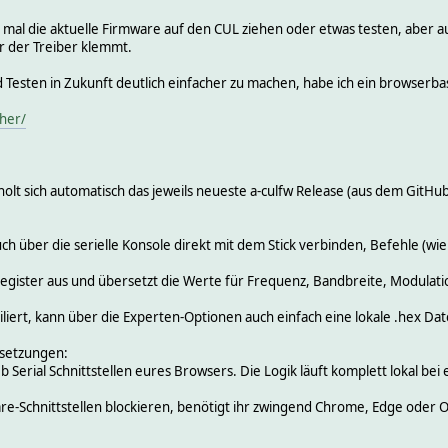
ell mal die aktuelle Firmware auf den CUL ziehen oder etwas testen, abe
 der Treiber klemmt.
 Testen in Zukunft deutlich einfacher zu machen, habe ich ein browserbas
sher/
holt sich automatisch das jeweils neueste a-culfw Release (aus dem GitHu
uch über die serielle Konsole direkt mit dem Stick verbinden, Befehle (w
Register aus und übersetzt die Werte für Frequenz, Bandbreite, Modulatio
iert, kann über die Experten-Optionen auch einfach eine lokale .hex Dat
ssetzungen:
 Serial Schnittstellen eures Browsers. Die Logik läuft komplett lokal 
re-Schnittstellen blockieren, benötigt ihr zwingend Chrome, Edge oder Op