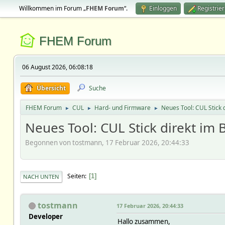
Willkommen im Forum „
FHEM Forum
“.
Einloggen
Registrie
FHEM Forum
06 August 2026, 06:08:18
Übersicht
Suche
FHEM Forum
CUL
Hard- und Firmware
Neues Tool: CUL Stick 
►
►
►
Neues Tool: CUL Stick direkt im 
Begonnen von tostmann, 17 Februar 2026, 20:44:33
Seiten
1
NACH UNTEN
tostmann
17 Februar 2026, 20:44:33
Developer
Hallo zusammen,