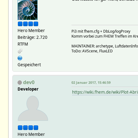
Hero Member
Pi3 mit fhem.cfg + DbLog/logProxy
Komm vorbei zum FHEM Treffen im Krei
Beiträge: 2.720
RTFM
MAINTAINER: archetype, LuftdatenInf
ToDo: AVScene, FluxLED
Gespeichert
dev0
02 Januar 2017, 15:46:59
Developer
https://wiki.fhem.de/wiki/Plot-Ab
Hero Member