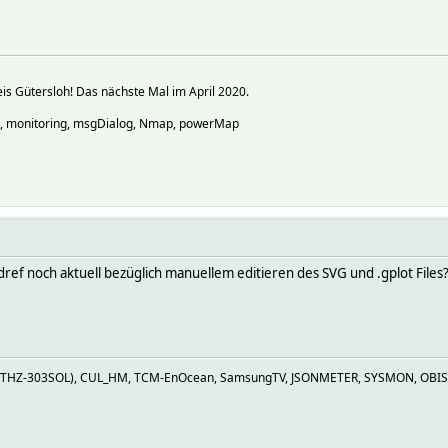
s Gütersloh! Das nächste Mal im April 2020.
o, monitoring, msgDialog, Nmap, powerMap
dref noch aktuell bezüglich manuellem editieren des SVG und .gplot File
Z (THZ-303SOL), CUL_HM, TCM-EnOcean, SamsungTV, JSONMETER, SYSMON, OBIS