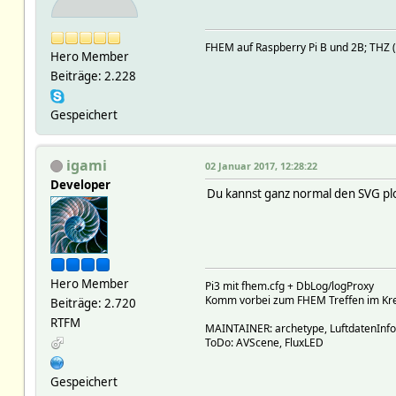
FHEM auf Raspberry Pi B und 2B; TH
Hero Member
Beiträge: 2.228
Gespeichert
igami
02 Januar 2017, 12:28:22
Developer
Du kannst ganz normal den SVG pl
Hero Member
Pi3 mit fhem.cfg + DbLog/logProxy
Komm vorbei zum FHEM Treffen im Krei
Beiträge: 2.720
RTFM
MAINTAINER: archetype, LuftdatenInf
ToDo: AVScene, FluxLED
Gespeichert