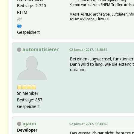
Komm vorbei zum FHEM Treffen im Krei
Beiträge: 2.720
RTFM
MAINTAINER: archetype, LuftdatenInf
ToDo: AVScene, FluxLED
Gespeichert
automatisierer
02 Januar 2017, 15:38:51
Bei einem Logwechsel, funktionier
Dann wird so lang, wie die extend 
unschön.
Sr. Member
Beiträge: 857
Gespeichert
igami
02 Januar 2017, 15:43:30
Developer
Das wusste ich gar nicht, benutze