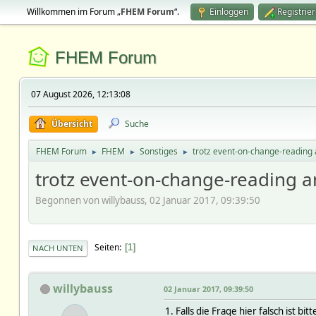
Willkommen im Forum „
FHEM Forum
“.
Einloggen
Registrie
FHEM Forum
07 August 2026, 12:13:08
Übersicht
Suche
FHEM Forum
FHEM
Sonstiges
trotz event-on-change-reading 
►
►
►
trotz event-on-change-reading a
Begonnen von willybauss, 02 Januar 2017, 09:39:50
Seiten
1
NACH UNTEN
willybauss
02 Januar 2017, 09:39:50
1. Falls die Frage hier falsch ist bi