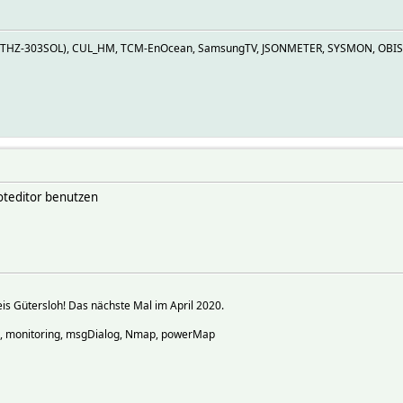
Z (THZ-303SOL), CUL_HM, TCM-EnOcean, SamsungTV, JSONMETER, SYSMON, OBIS
oteditor benutzen
s Gütersloh! Das nächste Mal im April 2020.
o, monitoring, msgDialog, Nmap, powerMap