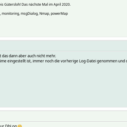
s Gütersloh! Das nächste Mal im April 2020.
o, monitoring, msgDialog, Nmap, powerMap
t das dann aber auch nicht mehr.
time eingestellt ist, immer noch die vorherige Log-Datei genommen und d
 nur DbLog