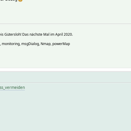
s Gütersloh! Das nächste Mal im April 2020.
o, monitoring, msgDialog, Nmap, powerMap
riss_vermeiden