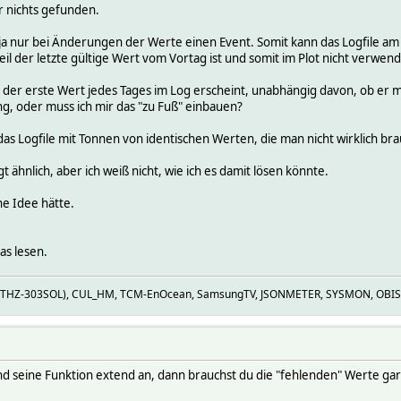
r nichts gefunden.
a nur bei Änderungen der Werte einen Event. Somit kann das Logfile am B
 weil der letzte gültige Wert vom Vortag ist und somit im Plot nicht verwend
ll der erste Wert jedes Tages im Log erscheint, unabhängig davon, ob er mi
g, oder muss ich mir das "zu Fuß" einbauen?
as Logfile mit Tonnen von identischen Werten, die man nicht wirklich brau
ähnlich, aber ich weiß nicht, wie ich es damit lösen könnte.
e Idee hätte.
as lesen.
Z (THZ-303SOL), CUL_HM, TCM-EnOcean, SamsungTV, JSONMETER, SYSMON, OBIS
nd seine Funktion extend an, dann brauchst du die "fehlenden" Werte gar