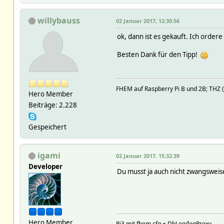
willybauss
02 Januar 2017, 12:30:56
ok, dann ist es gekauft. Ich order
Besten Dank für den Tipp!
FHEM auf Raspberry Pi B und 2B; TH
Hero Member
Beiträge: 2.228
Gespeichert
igami
02 Januar 2017, 15:32:39
Developer
Du musst ja auch nicht zwangsweise
Hero Member
Pi3 mit fhem.cfg + DbLog/logProxy