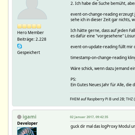
2. Ich habe die Suche bemüht, abe
event-on-change-reading erzeugt j
sehe ich in dieser Zeit gar nichts,
Ich hätte gerne, dass auf jeden Fa
Hero Member
es dafür eine "vorgesehene" Lösun
Beiträge: 2.228
event-on-update-reading füllt mir d
Gespeichert
timestamp-on-change-reading klingt 
Wäre schick, wenn dazu Jemand ein
PS:
Ein Gutes Neues Jahr für Alle, die d
FHEM auf Raspberry Pi B und 2B; TH
igami
02 Januar 2017, 09:42:35
Developer
guck dir mal das logProxy Modul u