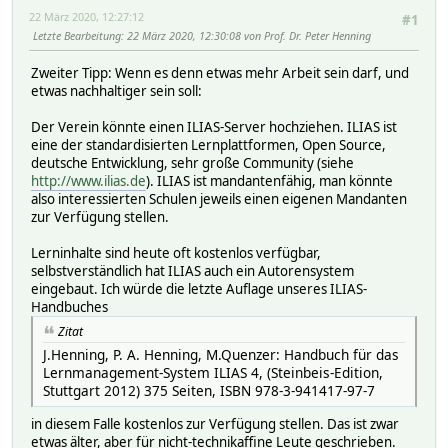
22 März 2020, 12:27:12
#1
Letzte Bearbeitung
: 22 März 2020, 12:30:08 von Prof. Dr. Peter Henning
Zweiter Tipp: Wenn es denn etwas mehr Arbeit sein darf, und
etwas nachhaltiger sein soll:
Der Verein könnte einen ILIAS-Server hochziehen. ILIAS ist
eine der standardisierten Lernplattformen, Open Source,
deutsche Entwicklung, sehr große Community (siehe
http://www.ilias.de
). ILIAS ist mandantenfähig, man könnte
also interessierten Schulen jeweils einen eigenen Mandanten
zur Verfügung stellen.
Lerninhalte sind heute oft kostenlos verfügbar,
selbstverständlich hat ILIAS auch ein Autorensystem
eingebaut. Ich würde die letzte Auflage unseres ILIAS-
Handbuches
Zitat
J.Henning, P. A. Henning, M.Quenzer: Handbuch für das
Lernmanagement-System ILIAS 4, (Steinbeis-Edition,
Stuttgart 2012) 375 Seiten, ISBN 978-3-941417-97-7
in diesem Falle kostenlos zur Verfügung stellen. Das ist zwar
etwas älter, aber für nicht-technikaffine Leute geschrieben.