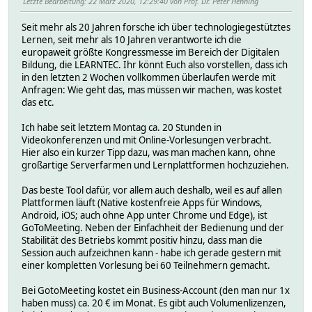
Letzte Bearbeitung
: 22 März 2020, 12:29:40 von Prof. Dr. Peter Henning
Seit mehr als 20 Jahren forsche ich über technologiegestütztes
Lernen, seit mehr als 10 Jahren verantworte ich die
europaweit größte Kongressmesse im Bereich der Digitalen
Bildung, die LEARNTEC. Ihr könnt Euch also vorstellen, dass ich
in den letzten 2 Wochen vollkommen überlaufen werde mit
Anfragen: Wie geht das, mas müssen wir machen, was kostet
das etc.
Ich habe seit letztem Montag ca. 20 Stunden in
Videokonferenzen und mit Online-Vorlesungen verbracht.
Hier also ein kurzer Tipp dazu, was man machen kann, ohne
großartige Serverfarmen und Lernplattformen hochzuziehen.
Das beste Tool dafür, vor allem auch deshalb, weil es auf allen
Plattformen läuft (Native kostenfreie Apps für Windows,
Android, iOS; auch ohne App unter Chrome und Edge), ist
GoToMeeting. Neben der Einfachheit der Bedienung und der
Stabilität des Betriebs kommt positiv hinzu, dass man die
Session auch aufzeichnen kann - habe ich gerade gestern mit
einer kompletten Vorlesung bei 60 Teilnehmern gemacht.
Bei GotoMeeting kostet ein Business-Account (den man nur 1x
haben muss) ca. 20 € im Monat. Es gibt auch Volumenlizenzen,