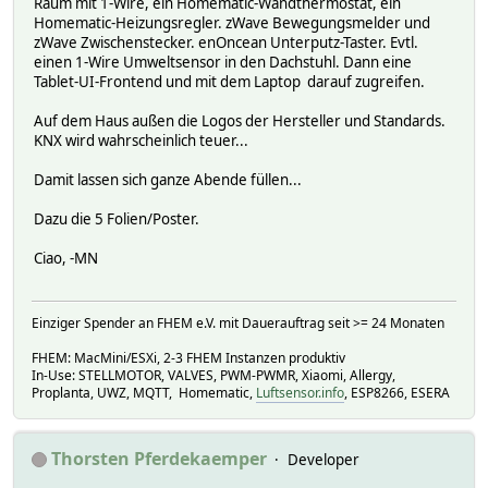
Raum mit 1-Wire, ein Homematic-Wandthermostat, ein
Homematic-Heizungsregler. zWave Bewegungsmelder und
zWave Zwischenstecker. enOncean Unterputz-Taster. Evtl.
einen 1-Wire Umweltsensor in den Dachstuhl. Dann eine
Tablet-UI-Frontend und mit dem Laptop darauf zugreifen.
Auf dem Haus außen die Logos der Hersteller und Standards.
KNX wird wahrscheinlich teuer...
Damit lassen sich ganze Abende füllen...
Dazu die 5 Folien/Poster.
Ciao, -MN
Einziger Spender an FHEM e.V. mit Dauerauftrag seit >= 24 Monaten
FHEM: MacMini/ESXi, 2-3 FHEM Instanzen produktiv
In-Use: STELLMOTOR, VALVES, PWM-PWMR, Xiaomi, Allergy,
Proplanta, UWZ, MQTT, Homematic,
Luftsensor.info
, ESP8266, ESERA
Thorsten Pferdekaemper
Developer