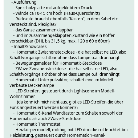
- Ausführung
- Sperrholzplatte mit aufgeklebtem Druck
- Wände ca 10-15 cm hoch (Haus-Querschnitt)
- Rückseite braucht ebenfalls "Kasten", in dem Kabel etc
versteckt sind. Plexiglas?
- das Ganze zusammenklappbar
- und im zusammengeklappten Zustand wie ein Koffer
verschickbar (DHL bis 31,5 kg, max. 120 x 60 x 60cm)
- Inhalt/Showcases
- Homematic Zwischensteckdose - die hat selbst ne LED, also
Schaltfvorgänge sichtbar ohne dass Lampe o.ä. dranhängt
- Bewegungsmelder für Homematic-Steckdose
- ZWave Zwischensteckdose - die hat selbst ne LED, also
Schaltfvorgänge sichtbar ohne dass Lampe o.ä. dranhängt
- Homematic Unterputzaktor, schaltet eine im Modell
verbaute Deckenlampe
- LED-Streifen, gesteuert durch Lightscene im Modell-
Wohnzimmer
(da kenn ich mich nicht aus, gibt es LED-Streifen die über
Funk angesteuert werden können?)
- Homematic 6-Kanal Wandtaster zum Schalten sowohl der
Homematic als auch ZWave-Steckdose
- Homematic Thermostat
- Heizkörpermodell, milchig, mit LED drin die rot leuchtet bei
Heizleistung, gesteuert durch Homematic 1-Kanal-