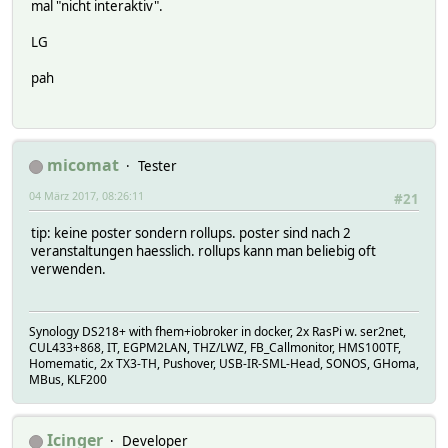
mal "nicht interaktiv".
LG
pah
micomat
Tester
04 März 2017, 08:26:11
#21
tip: keine poster sondern rollups. poster sind nach 2
veranstaltungen haesslich. rollups kann man beliebig oft
verwenden.
Synology DS218+ with fhem+iobroker in docker, 2x RasPi w. ser2net,
CUL433+868, IT, EGPM2LAN, THZ/LWZ, FB_Callmonitor, HMS100TF,
Homematic, 2x TX3-TH, Pushover, USB-IR-SML-Head, SONOS, GHoma,
MBus, KLF200
Icinger
Developer