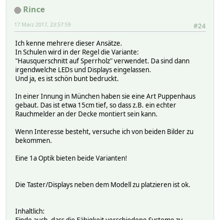
Rince
17 März 2017, 23:57:59
#24
Ich kenne mehrere dieser Ansätze.
In Schulen wird in der Regel die Variante:
"Hausquerschnitt auf Sperrholz" verwendet. Da sind dann
irgendwelche LEDs und Displays eingelassen.
Und ja, es ist schön bunt bedruckt.
In einer Innung in München haben sie eine Art Puppenhaus
gebaut. Das ist etwa 15cm tief, so dass z.B. ein echter
Rauchmelder an der Decke montiert sein kann.
Wenn Interesse besteht, versuche ich von beiden Bilder zu
bekommen.
Eine 1a Optik bieten beide Varianten!
Die Taster/Displays neben dem Modell zu platzieren ist ok.
Inhaltlich:
Finde auch, dass die Fähigkeit verschiedene Systeme zu