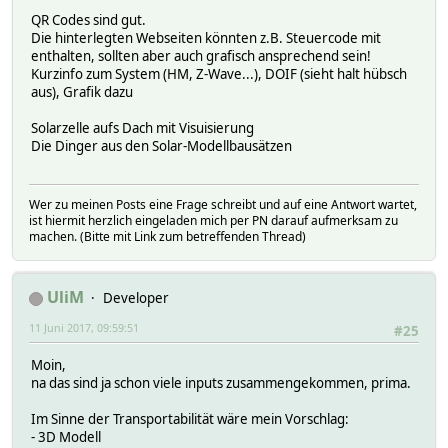
QR Codes sind gut.
Die hinterlegten Webseiten könnten z.B. Steuercode mit
enthalten, sollten aber auch grafisch ansprechend sein!
Kurzinfo zum System (HM, Z-Wave...), DOIF (sieht halt hübsch
aus), Grafik dazu
Solarzelle aufs Dach mit Visuisierung
Die Dinger aus den Solar-Modellbausätzen
Wer zu meinen Posts eine Frage schreibt und auf eine Antwort wartet,
ist hiermit herzlich eingeladen mich per PN darauf aufmerksam zu
machen. (Bitte mit Link zum betreffenden Thread)
UliM
Developer
11 Juni 2017, 09:59:51
#25
Moin,
na das sind ja schon viele inputs zusammengekommen, prima.
Im Sinne der Transportabilität wäre mein Vorschlag:
- 3D Modell