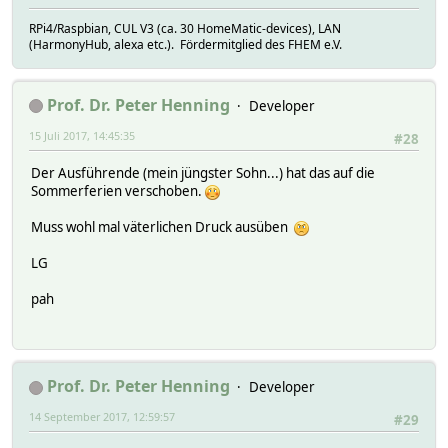
RPi4/Raspbian, CUL V3 (ca. 30 HomeMatic-devices), LAN
(HarmonyHub, alexa etc.). Fördermitglied des FHEM e.V.
Prof. Dr. Peter Henning
Developer
15 Juli 2017, 14:45:35
#28
Der Ausführende (mein jüngster Sohn...) hat das auf die
Sommerferien verschoben.
Muss wohl mal väterlichen Druck ausüben
LG
pah
Prof. Dr. Peter Henning
Developer
14 September 2017, 12:59:57
#29