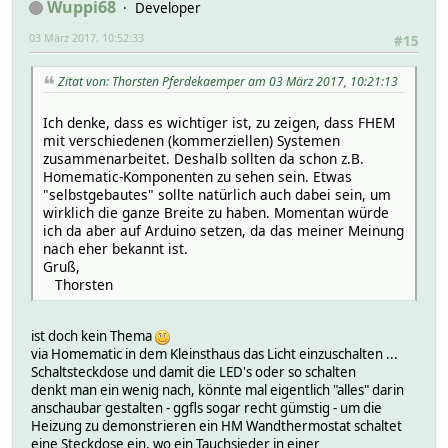
Wuppi68
Developer
03 März 2017, 10:52:33
#15
Zitat von: Thorsten Pferdekaemper am 03 März 2017, 10:21:13
Ich denke, dass es wichtiger ist, zu zeigen, dass FHEM
mit verschiedenen (kommerziellen) Systemen
zusammenarbeitet. Deshalb sollten da schon z.B.
Homematic-Komponenten zu sehen sein. Etwas
"selbstgebautes" sollte natürlich auch dabei sein, um
wirklich die ganze Breite zu haben. Momentan würde
ich da aber auf Arduino setzen, da das meiner Meinung
nach eher bekannt ist.
Gruß,
Thorsten
ist doch kein Thema
via Homematic in dem Kleinsthaus das Licht einzuschalten ...
Schaltsteckdose und damit die LED's oder so schalten
denkt man ein wenig nach, könnte mal eigentlich "alles" darin
anschaubar gestalten - ggfls sogar recht gümstig - um die
Heizung zu demonstrieren ein HM Wandthermostat schaltet
eine Steckdose ein, wo ein Tauchsieder in einer