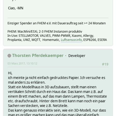
Ciao, -MN
Einziger Spender an FHEM e.V. mit Dauerauftrag seit >= 24 Monaten
FHEM: MacMini/ESXi, 2-3 FHEM Instanzen produktiv
In-Use: STELLMOTOR, VALVES, PWM-PWMR, Xiaomi, Allergy,
Proplanta, UWZ, MQTT, Homematic,
Luftsensor.info
, ESP8266, ESERA
Thorsten Pferdekaemper
Developer
03 März 2017, 13:10:12
#19
Hi,
ich meinte ja nicht einfach gedrucktes Papier. Ich versuche es
mal anders zu erklären.
Statt ein Modellhaus in 3D aufzubauen, stellt man einen
vertikalen Schnitt durch ein Haus dar. Das kann man z.B. auf
einem Brett machen, auf das man dann Lampen, Thermostate
etc. draufschraubt. Hinter dem Brett kann man noch ein paar
Sachen verstecken, wie z.B. Netzteile.
Das kann genauso interaktiv sein, wie ein 3D-Modell, nur dass
man es größer machen kann und das man überall einfach