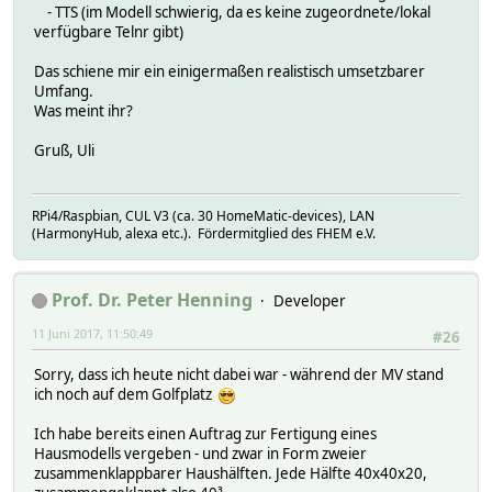
- TTS (im Modell schwierig, da es keine zugeordnete/lokal
verfügbare Telnr gibt)
Das schiene mir ein einigermaßen realistisch umsetzbarer
Umfang.
Was meint ihr?
Gruß, Uli
RPi4/Raspbian, CUL V3 (ca. 30 HomeMatic-devices), LAN
(HarmonyHub, alexa etc.). Fördermitglied des FHEM e.V.
Prof. Dr. Peter Henning
Developer
11 Juni 2017, 11:50:49
#26
Sorry, dass ich heute nicht dabei war - während der MV stand
ich noch auf dem Golfplatz
Ich habe bereits einen Auftrag zur Fertigung eines
Hausmodells vergeben - und zwar in Form zweier
zusammenklappbarer Haushälften. Jede Hälfte 40x40x20,