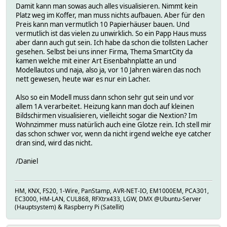
Damit kann man sowas auch alles visualisieren. Nimmt kein
Platz weg im Koffer, man muss nichts aufbauen. Aber für den
Preis kann man vermutlich 10 Papierhäuser bauen. Und
vermutlich ist das vielen zu unwirklich. So ein Papp Haus muss
aber dann auch gut sein. Ich habe da schon die tollsten Lacher
gesehen. Selbst bei uns inner Firma, Thema SmartCity da
kamen welche mit einer Art Eisenbahnplatte an und
Modellautos und naja, also ja, vor 10 Jahren wären das noch
nett gewesen, heute war es nur ein Lacher.
Also so ein Modell muss dann schon sehr gut sein und vor
allem 1A verarbeitet. Heizung kann man doch auf kleinen
Bildschirmen visualisieren, vielleicht sogar die Nextion? Im
Wohnzimmer muss natürlich auch eine Glotze rein. Ich stell mir
das schon schwer vor, wenn da nicht irgend welche eye catcher
dran sind, wird das nicht.
/Daniel
HM, KNX, FS20, 1-Wire, PanStamp, AVR-NET-IO, EM1000EM, PCA301,
EC3000, HM-LAN, CUL868, RFXtrx433, LGW, DMX @Ubuntu-Server
(Hauptsystem) & Raspberry Pi (Satellit)