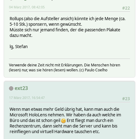
04 März 2017, 08:42:05
#22
Rollups (also die Aufsteller ansich) könnte ich jede Menge (ca.
5-10 Stk.) sponsern, wenn gewünscht.
Müsste sich nur jemand finden, der die passenden Plakate
dazu macht.
lg, Stefan
Verwende deine Zeit nicht mit Erklärungen. Die Menschen hören
(lesen) nur, was sie hören (lesen) wollen. (c) Paulo Coelho
ext23
17 März 2017, 16:54:47
#23
Wenn man etwas mehr Geld übrig hat, kann man auch die
Microsoft HoloLens nehmen. Wir haben da auch welche im
Büro und das ist schon geil
Erst fliegt man durch ein
Rechenzentrum, dann sieht man die Server und kann bis
reinfliegen und virtuell Hardware tauschen etc.