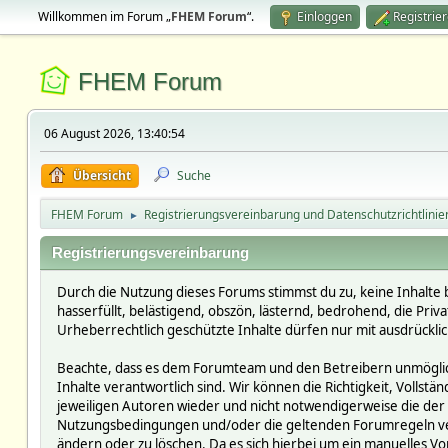
Willkommen im Forum „
FHEM Forum
“.
Einloggen
Registrie
FHEM Forum
06 August 2026, 13:40:54
Übersicht
Suche
FHEM Forum
Registrierungsvereinbarung und Datenschutzrichtlinie
►
Registrierungsvereinbarung
Durch die Nutzung dieses Forums stimmst du zu, keine Inhalte 
hasserfüllt, belästigend, obszön, lästernd, bedrohend, die Pri
Urheberrechtlich geschützte Inhalte dürfen nur mit ausdrückli
Beachte, dass es dem Forumteam und den Betreibern unmöglich i
Inhalte verantwortlich sind. Wir können die Richtigkeit, Vollst
jeweiligen Autoren wieder und nicht notwendigerweise die der 
Nutzungsbedingungen und/oder die geltenden Forumregeln verst
ändern oder zu löschen. Da es sich hierbei um ein manuelles Vor