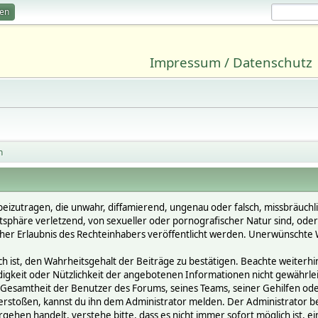
ren
Impressum / Datenschutz
n
beizutragen, die unwahr, diffamierend, ungenau oder falsch, missbräuchl
vatsphäre verletzend, von sexueller oder pornografischer Natur sind, ode
cher Erlaubnis des Rechteinhabers veröffentlicht werden. Unerwünschte W
st, den Wahrheitsgehalt der Beiträge zu bestätigen. Beachte weiterhin, 
ändigkeit oder Nützlichkeit der angebotenen Informationen nicht gewährle
Gesamtheit der Benutzer des Forums, seines Teams, seiner Gehilfen oder 
oßen, kannst du ihn dem Administrator melden. Der Administrator behält
gehen handelt, verstehe bitte, dass es nicht immer sofort möglich ist, e