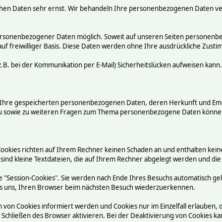
chen Daten sehr ernst. Wir behandeln Ihre personenbezogenen Daten ve
ersonenbezogener Daten möglich. Soweit auf unseren Seiten personenbez
auf freiwilliger Basis. Diese Daten werden ohne Ihre ausdrückliche Zust
.B. bei der Kommunikation per E-Mail) Sicherheitslücken aufweisen kann.
ber Ihre gespeicherten personenbezogenen Daten, deren Herkunft und E
rzu sowie zu weiteren Fragen zum Thema personenbezogene Daten können
Cookies richten auf Ihrem Rechner keinen Schaden an und enthalten kein
 sind kleine Textdateien, die auf Ihrem Rechner abgelegt werden und die
 "Session-Cookies". Sie werden nach Ende Ihres Besuchs automatisch ge
n es uns, Ihren Browser beim nächsten Besuch wiederzuerkennen.
n von Cookies informiert werden und Cookies nur im Einzelfall erlauben,
chließen des Browser aktivieren. Bei der Deaktivierung von Cookies kann