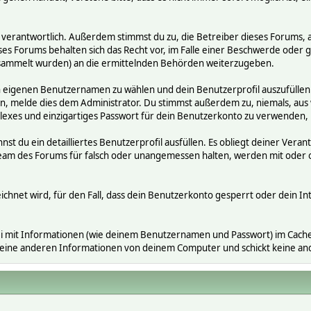
räge verantwortlich. Außerdem stimmst du zu, die Betreiber dieses Foru
ses Forums behalten sich das Recht vor, im Falle einer Beschwerde oder ge
ammelt wurden) an die ermittelnden Behörden weiterzugeben.
en eigenen Benutzernamen zu wählen und dein Benutzerprofil auszufüllen
gen, melde dies dem Administrator. Du stimmst außerdem zu, niemals, a
exes und einzigartiges Passwort für dein Benutzerkonto zu verwenden,
nnst du ein detailliertes Benutzerprofil ausfüllen. Es obliegt deiner V
s Team des Forums für falsch oder unangemessen halten, werden mit ode
ichnet wird, für den Fall, dass dein Benutzerkonto gesperrt oder dein In
i mit Informationen (wie deinem Benutzernamen und Passwort) im Cache-
 keine anderen Informationen von deinem Computer und schickt keine a