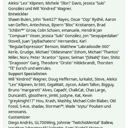
Aleksi "Lex" Kilpinen, Michele "Illori" Davis, Jessica "Suki"
González und Will "Kindred" Wagner.
Entwickler
Shawn Bulen, John "live627" Rayes, Oscar "Ozp" Rydhé, Aaron
van Geffen, Antechinus, Bjoern "Bloc" Kristiansen, Brad
"IchBin™" Grow, Colin Schoen, emanuele, Hendrik Jan
"Compuart" Visser, Jessica "Suki" González, Jon "Sesquipedalian"
Stovell, Juan "JayBachatero" Hernandez, Karl
"RegularExpression" Benson, Matthew "Labradoodle-360"
Kerle, Grudge, Michael "Oldiesmann" Eshom, Michael "Thantos"
Miller, Norv, Peter "Arantor" Spicer, Selman "[SiNaN]" Eser, Shitiz
"Dragooon" Garg, Theodore "Orstio" Hildebrandt, Thorsten
"TE" Eurich und winrules.
Support Spezialisten
Will "Kindred" Wagner, Doug Heffernan, lurkalot, Steve, Aleksi
"Lex" Kilpinen, br360, GigaWatt, ziycon, Adam Tallon, Bigguy,
Bruno "margarett" Alves, CapadY, ChalkCat, Chas Large,
Duncan85, gbsothere, JimM, Justyne, Kat, Kevin
"greyknight17" Hou, Krash, Mashby, Michael Colin Blaber, Old
Fossil, S-Ace, shadav, Storman™, Wade "sησω" Poulsen und
xenovanis.
Customizer
Diego Andrés, GL700Wing, Johnnie "TwitchisMental" Ballew,