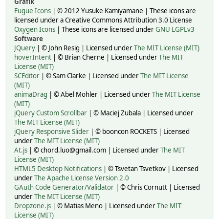
Grafik
Fugue Icons
| © 2012 Yusuke Kamiyamane | These icons are
licensed under a Creative Commons Attribution 3.0 License
Oxygen Icons
| These icons are licensed under
GNU LGPLv3
Software
JQuery
| © John Resig | Licensed under
The MIT License (MIT)
hoverIntent
| © Brian Cherne | Licensed under
The MIT
License (MIT)
SCEditor
| © Sam Clarke | Licensed under
The MIT License
(MIT)
animaDrag
| © Abel Mohler | Licensed under
The MIT License
(MIT)
jQuery Custom Scrollbar
| © Maciej Zubala | Licensed under
The MIT License (MIT)
jQuery Responsive Slider
| © booncon ROCKETS | Licensed
under
The MIT License (MIT)
At.js
| © chord.luo@gmail.com | Licensed under
The MIT
License (MIT)
HTML5 Desktop Notifications
| © Tsvetan Tsvetkov | Licensed
under
The Apache License Version 2.0
GAuth Code Generator/Validator
| © Chris Cornutt | Licensed
under
The MIT License (MIT)
Dropzone.js
| © Matias Meno | Licensed under
The MIT
License (MIT)