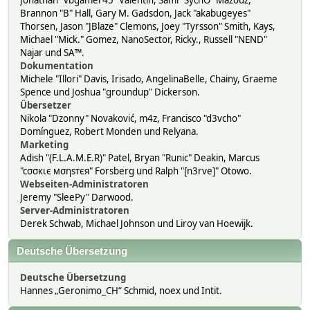
Jonathan "vbgamer45" Valentin, Sami "SychO" Mazouz,
Brannon "B" Hall, Gary M. Gadsdon, Jack "akabugeyes"
Thorsen, Jason "JBlaze" Clemons, Joey "Tyrsson" Smith, Kays,
Michael "Mick." Gomez, NanoSector, Ricky., Russell "NEND"
Najar und SA™.
Dokumentation
Michele "Illori" Davis, Irisado, AngelinaBelle, Chainy, Graeme
Spence und Joshua "groundup" Dickerson.
Übersetzer
Nikola "Dzonny" Novaković, m4z, Francisco "d3vcho"
Domínguez, Robert Monden und Relyana.
Marketing
Adish "(F.L.A.M.E.R)" Patel, Bryan "Runic" Deakin, Marcus
"cσσкιє мσηѕтєя" Forsberg und Ralph "[n3rve]" Otowo.
Webseiten-Administratoren
Jeremy "SleePy" Darwood.
Server-Administratoren
Derek Schwab, Michael Johnson und Liroy van Hoewijk.
Deutsche Übersetzung
Deutsche Übersetzung
Hannes „Geronimo_CH“ Schmid, noex und Intit.