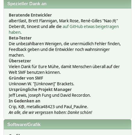
Spezieller Dank an
Beratende Entwickler
albertlast, Brett Flannigan, Mark Rose, René-Gilles "Nao 尚"
Deberdt, tinoest und alle die
auf GitHub etwas beigetragen
haben
.
Beta-Tester
Die unbezahlbaren Wenigen, die unermüdlich Fehler finden,
Feedback geben und die Entwickler noch wahnsinniger
machen.
Übersetzer
Vielen Dank für Eure Mühe, damit Menschen überall auf der
Welt SMF benutzen können.
Gründer von SMF
Unknown W. "[Unknown]" Brackets.
Ursprüngliche Projekt Manager
Jeff Lewis, Joseph Fung und David Recordon.
In Gedenken an
Crip, K@, metallica48423 und Paul_Pauline.
An alle, die wir vergessen haben: Danke schön!
Software/Grafik