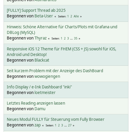
[FULLY] Support Thread ab 2025
Begonnen von
Beta-User
1
2
Alle
Seiten
Hinweis: Schöne Alternative für Charts/Plots mit Grafana und
DBLog (MySQL)
Begonnen von
Thyraz
1
2
3
...
35
Seiten
Responsive iOS 12 Theme für FHEM (CSS + JS) sowohl für iOS,
Android und Desktop!
Begonnen von
Blackcat
Seit kurzem Problem mit der Anzeige des DashBoard
Begonnen von
wowogiengen
Info Display / e-Ink Dashboard "inki"
Begonnen von
loetmeister
Letztes Reading anzeigen lassen
Begonnen von
Damu
Neues Modul FULLY für Steuerung vom Fully Browser
Begonnen von
zap
1
2
3
...
27
Seiten