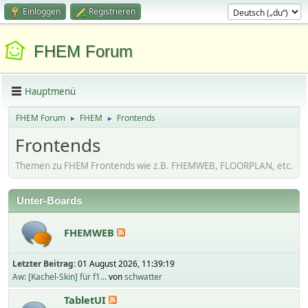
Einloggen
Registrieren
FHEM Forum
Hauptmenü
FHEM Forum
FHEM
Frontends
►
►
Frontends
Themen zu FHEM Frontends wie z.B. FHEMWEB, FLOORPLAN, etc.
Unter-Boards
FHEMWEB
Letzter Beitrag:
01 August 2026, 11:39:19
Aw: [Kachel-Skin] für f1...
von
schwatter
TabletUI