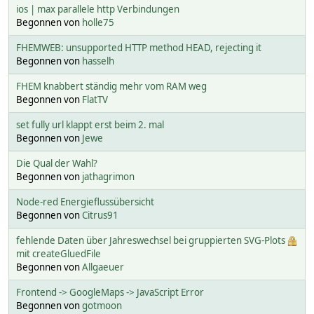
ios | max parallele http Verbindungen
Begonnen von
holle75
FHEMWEB: unsupported HTTP method HEAD, rejecting it
Begonnen von
hasselh
FHEM knabbert ständig mehr vom RAM weg
Begonnen von
FlatTV
set fully url klappt erst beim 2. mal
Begonnen von
Jewe
Die Qual der Wahl?
Begonnen von
jathagrimon
Node-red Energieflussübersicht
Begonnen von
Citrus91
fehlende Daten über Jahreswechsel bei gruppierten SVG-Plots
mit createGluedFile
Begonnen von
Allgaeuer
Frontend -> GoogleMaps -> JavaScript Error
Begonnen von
gotmoon