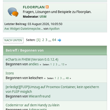
FLOORPLAN
Fragen, Lösungen und Beispiele zu Floorplan.
Moderator:
UliM
Letzter Beitrag:
03 August 2026, 16:05:50
Aw: Widget-Datetimepicke...
von
Apollon
2
3
...
64
Seiten
1
NACH UNTEN
Betreff
/
Begonnen von
eCharts in FHEM (Version 0.0.12.4)
Begonnen von
andies
1
2
3
...
13
Seiten
Icons
Begonnen von kekschen
1
2
3
...
48
Seiten
[erledigt][FUIP]Umzug auf Proxmox Container, kein speichern
von FUIP möglich
Begonnen von
Wiesenfreund
Codemirror auf dem Handy zu klein
Begonnen von
Adimarantis