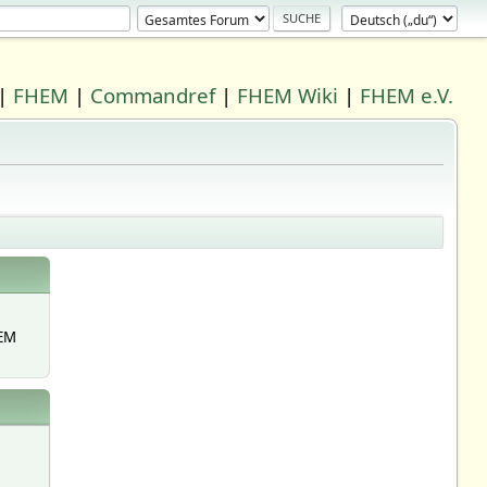
|
FHEM
|
Commandref
|
FHEM Wiki
|
FHEM e.V.
EM