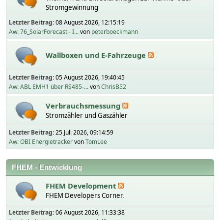
Stromgewinnung
Letzter Beitrag:
08 August 2026, 12:15:19
Aw: 76_SolarForecast - I...
von
peterboeckmann
Wallboxen und E-Fahrzeuge
Letzter Beitrag:
05 August 2026, 19:40:45
Aw: ABL EMH1 über RS485-...
von
ChrisB52
Verbrauchsmessung
Stromzähler und Gaszähler
Letzter Beitrag:
25 Juli 2026, 09:14:59
Aw: OBI Energietracker
von
TomLee
FHEM - Entwicklung
FHEM Development
FHEM Developers Corner.
Letzter Beitrag:
06 August 2026, 11:33:38