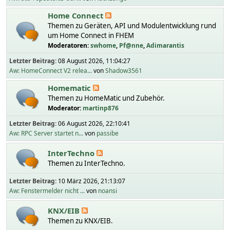
Home Connect
Themen zu Geräten, API und Modulentwicklung rund
um Home Connect in FHEM
Moderatoren:
swhome
,
Pf@nne
,
Adimarantis
Letzter Beitrag:
08 August 2026, 11:04:27
Aw: HomeConnect V2 relea...
von
Shadow3561
Homematic
Themen zu HomeMatic und Zubehör.
Moderator:
martinp876
Letzter Beitrag:
06 August 2026, 22:10:41
Aw: RPC Server startet n...
von
passibe
InterTechno
Themen zu InterTechno.
Letzter Beitrag:
10 März 2026, 21:13:07
Aw: Fenstermelder nicht ...
von
noansi
KNX/EIB
Themen zu KNX/EIB.