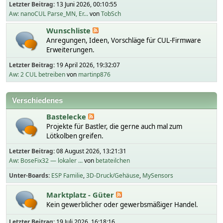
Letzter Beitrag:
13 Juni 2026, 00:10:55
Aw: nanoCUL Parse_MN, Er...
von
TobSch
Wunschliste
Anregungen, Ideen, Vorschläge für CUL-Firmware
Erweiterungen.
Letzter Beitrag:
19 April 2026, 19:32:07
Aw: 2 CUL betreiben
von
martinp876
Verschiedenes
Bastelecke
Projekte für Bastler, die gerne auch mal zum
Lötkolben greifen.
Letzter Beitrag:
08 August 2026, 13:21:31
Aw: BoseFix32 — lokaler ...
von
betateilchen
Unter-Boards
ESP Familie
3D-Druck/Gehäuse
MySensors
Marktplatz - Güter
Kein gewerblicher oder gewerbsmäßiger Handel.
Letzter Beitrag:
19 Juli 2026, 16:18:16