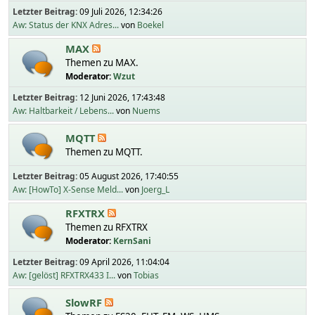
Letzter Beitrag:
09 Juli 2026, 12:34:26
Aw: Status der KNX Adres...
von
Boekel
MAX
Themen zu MAX.
Moderator:
Wzut
Letzter Beitrag:
12 Juni 2026, 17:43:48
Aw: Haltbarkeit / Lebens...
von
Nuems
MQTT
Themen zu MQTT.
Letzter Beitrag:
05 August 2026, 17:40:55
Aw: [HowTo] X-Sense Meld...
von
Joerg_L
RFXTRX
Themen zu RFXTRX
Moderator:
KernSani
Letzter Beitrag:
09 April 2026, 11:04:04
Aw: [gelöst] RFXTRX433 I...
von
Tobias
SlowRF