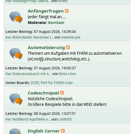
Aw: readingsProxy: übera...
von
erwin
Anfängerfragen
Jeder fängt mal an....
Moderator:
KernSani
Letzter Beitrag:
07 August 2026, 14:39:34
Aw: Mähroboter Navimow I...
von
sweetie-pie
Automatisierung
Themen um Aufgaben mit FHEM zu automatisieren
(
at
,
notify
,
structure
,
watchdog
,etc.).
Letzter Beitrag:
07 August 2026, 19:00:37
Aw: Datenaustausch mit e...
von
Beta-User
Unter-Boards
DOIF
Perl für FHEM-User
Codeschnipsel
Nützliche Codeschnipsel.
Größere Beispiele bitte in das WIKI stellen!
Letzter Beitrag:
08 August 2026, 13:07:51
Aw: Notdienst Apotheke v...
von
caldir65
English Corner