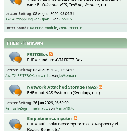
wie z.B.
Calendar
,
HCS
,
Twiligth
,
Weather
, etc.
Letzter Beitrag:
08 August 2026, 08:06:31
Aw: Aufdopplung von Open...
von
CoolTux
Unter-Boards
Kalendermodule
Wettermodule
FHEM - Hardware
FRITZ!Box
FHEM rund um AVM FRITZ!Box
Letzter Beitrag:
02 August 2026, 13:34:12
Aw: 72_FRITZBOX.pm wird ...
von
JoWiemann
Network Attached Storage (NAS)
FHEM auf NAS-Systemen (Synology, etc.)
Letzter Beitrag:
26 Juni 2026, 08:59:09
Kein ssh-Zugriff mehr au...
von
Marko1976
Einplatinencomputer
FHEM auf Einplatinencomputern (z.B. Raspberry Pi,
Beagle Bone, etc.)