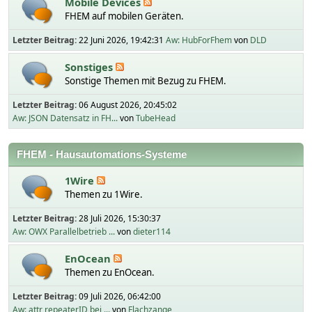
Mobile Devices
FHEM auf mobilen Geräten.
Letzter Beitrag:
22 Juni 2026, 19:42:31
Aw: HubForFhem
von
DLD
Sonstiges
Sonstige Themen mit Bezug zu FHEM.
Letzter Beitrag:
06 August 2026, 20:45:02
Aw: JSON Datensatz in FH...
von
TubeHead
FHEM - Hausautomations-Systeme
1Wire
Themen zu 1Wire.
Letzter Beitrag:
28 Juli 2026, 15:30:37
Aw: OWX Parallelbetrieb ...
von
dieter114
EnOcean
Themen zu EnOcean.
Letzter Beitrag:
09 Juli 2026, 06:42:00
Aw: attr repeaterID bei ...
von
Flachzange