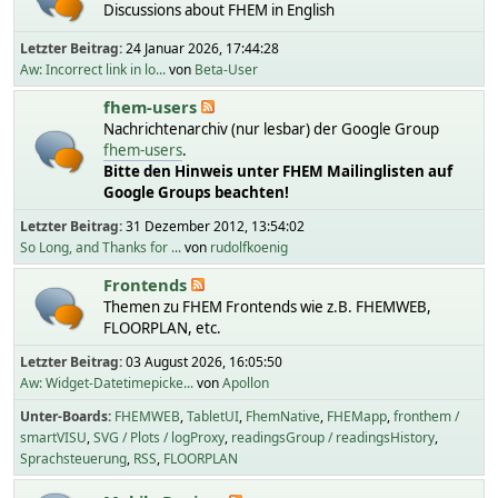
Discussions about FHEM in English
Letzter Beitrag:
24 Januar 2026, 17:44:28
Aw: Incorrect link in lo...
von
Beta-User
fhem-users
Nachrichtenarchiv (nur lesbar) der Google Group
fhem-users
.
Bitte den Hinweis unter FHEM Mailinglisten auf
Google Groups beachten!
Letzter Beitrag:
31 Dezember 2012, 13:54:02
So Long, and Thanks for ...
von
rudolfkoenig
Frontends
Themen zu FHEM Frontends wie z.B. FHEMWEB,
FLOORPLAN, etc.
Letzter Beitrag:
03 August 2026, 16:05:50
Aw: Widget-Datetimepicke...
von
Apollon
Unter-Boards
FHEMWEB
TabletUI
FhemNative
FHEMapp
fronthem /
smartVISU
SVG / Plots / logProxy
readingsGroup / readingsHistory
Sprachsteuerung
RSS
FLOORPLAN