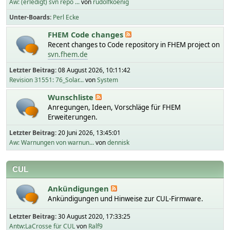
Aw: (erledigt) svn repo ...
von
rudolfkoenig
Unter-Boards
Perl Ecke
FHEM Code changes
Recent changes to Code repository in FHEM project on
svn.fhem.de
Letzter Beitrag:
08 August 2026, 10:11:42
Revision 31551: 76_Solar...
von
System
Wunschliste
Anregungen, Ideen, Vorschläge für FHEM
Erweiterungen.
Letzter Beitrag:
20 Juni 2026, 13:45:01
Aw: Warnungen von warnun...
von
dennisk
CUL
Ankündigungen
Ankündigungen und Hinweise zur CUL-Firmware.
Letzter Beitrag:
30 August 2020, 17:33:25
Antw:LaCrosse für CUL
von
Ralf9