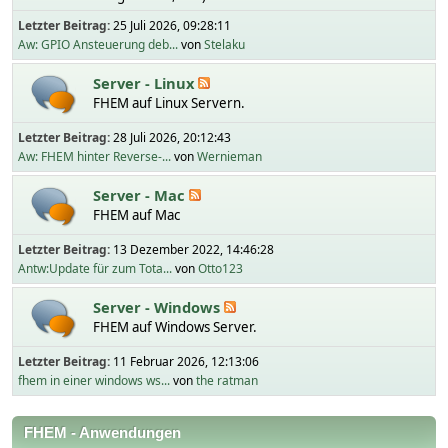
Letzter Beitrag:
25 Juli 2026, 09:28:11
Aw: GPIO Ansteuerung deb...
von
Stelaku
Server - Linux
FHEM auf Linux Servern.
Letzter Beitrag:
28 Juli 2026, 20:12:43
Aw: FHEM hinter Reverse-...
von
Wernieman
Server - Mac
FHEM auf Mac
Letzter Beitrag:
13 Dezember 2022, 14:46:28
Antw:Update für zum Tota...
von
Otto123
Server - Windows
FHEM auf Windows Server.
Letzter Beitrag:
11 Februar 2026, 12:13:06
fhem in einer windows ws...
von
the ratman
FHEM - Anwendungen