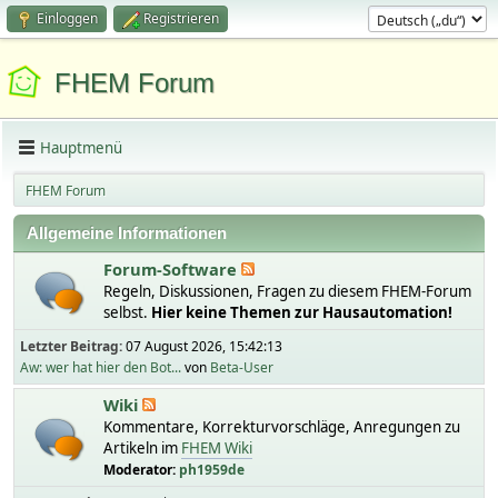
Einloggen
Registrieren
FHEM Forum
Hauptmenü
FHEM Forum
Allgemeine Informationen
Forum-Software
Regeln, Diskussionen, Fragen zu diesem FHEM-Forum
selbst.
Hier keine Themen zur Hausautomation!
Letzter Beitrag:
07 August 2026, 15:42:13
Aw: wer hat hier den Bot...
von
Beta-User
Wiki
Kommentare, Korrekturvorschläge, Anregungen zu
Artikeln im
FHEM Wiki
Moderator:
ph1959de