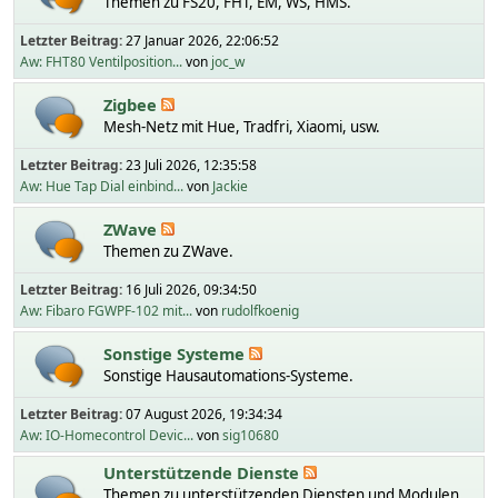
Themen zu FS20, FHT, EM, WS, HMS.
Letzter Beitrag:
27 Januar 2026, 22:06:52
Aw: FHT80 Ventilposition...
von
joc_w
Zigbee
Mesh-Netz mit Hue, Tradfri, Xiaomi, usw.
Letzter Beitrag:
23 Juli 2026, 12:35:58
Aw: Hue Tap Dial einbind...
von
Jackie
ZWave
Themen zu ZWave.
Letzter Beitrag:
16 Juli 2026, 09:34:50
Aw: Fibaro FGWPF-102 mit...
von
rudolfkoenig
Sonstige Systeme
Sonstige Hausautomations-Systeme.
Letzter Beitrag:
07 August 2026, 19:34:34
Aw: IO-Homecontrol Devic...
von
sig10680
Unterstützende Dienste
Themen zu unterstützenden Diensten und Modulen