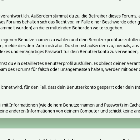
räge verantwortlich. Außerdem stimmst du zu, die Betreiber dieses Foru
ses Forums behalten sich das Recht vor, im Falle einer Beschwerde oder ge
ammelt wurden) an die ermittelnden Behörden weiterzugeben.
en eigenen Benutzernamen zu wählen und dein Benutzerprofil auszufüllen
gen, melde dies dem Administrator. Du stimmst außerdem zu, niemals, a
exes und einzigartiges Passwort für dein Benutzerkonto zu verwenden,
nnst du ein detailliertes Benutzerprofil ausfüllen. Es obliegt deiner V
s Team des Forums für falsch oder unangemessen halten, werden mit ode
ichnet wird, für den Fall, dass dein Benutzerkonto gesperrt oder dein In
i mit Informationen (wie deinem Benutzernamen und Passwort) im Cache-
 keine anderen Informationen von deinem Computer und schickt keine a