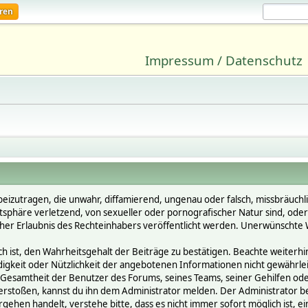
eren
Impressum / Datenschutz
beizutragen, die unwahr, diffamierend, ungenau oder falsch, missbräuchl
vatsphäre verletzend, von sexueller oder pornografischer Natur sind, ode
cher Erlaubnis des Rechteinhabers veröffentlicht werden. Unerwünschte W
st, den Wahrheitsgehalt der Beiträge zu bestätigen. Beachte weiterhin, 
ändigkeit oder Nützlichkeit der angebotenen Informationen nicht gewährle
Gesamtheit der Benutzer des Forums, seines Teams, seiner Gehilfen oder 
oßen, kannst du ihn dem Administrator melden. Der Administrator behält
gehen handelt, verstehe bitte, dass es nicht immer sofort möglich ist, e