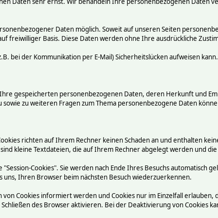
chen Daten sehr ernst. Wir behandeln Ihre personenbezogenen Daten ve
ersonenbezogener Daten möglich. Soweit auf unseren Seiten personenbez
auf freiwilliger Basis. Diese Daten werden ohne Ihre ausdrückliche Zust
.B. bei der Kommunikation per E-Mail) Sicherheitslücken aufweisen kann.
ber Ihre gespeicherten personenbezogenen Daten, deren Herkunft und E
rzu sowie zu weiteren Fragen zum Thema personenbezogene Daten können
Cookies richten auf Ihrem Rechner keinen Schaden an und enthalten kein
 sind kleine Textdateien, die auf Ihrem Rechner abgelegt werden und die
 "Session-Cookies". Sie werden nach Ende Ihres Besuchs automatisch ge
n es uns, Ihren Browser beim nächsten Besuch wiederzuerkennen.
n von Cookies informiert werden und Cookies nur im Einzelfall erlauben,
chließen des Browser aktivieren. Bei der Deaktivierung von Cookies kann