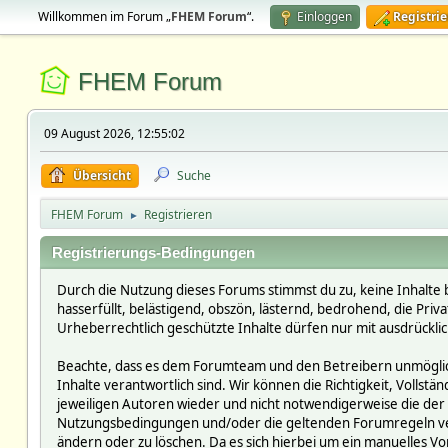
Willkommen im Forum „
FHEM Forum
“.
Einloggen
Registri
FHEM Forum
09 August 2026, 12:55:02
Übersicht
Suche
FHEM Forum
Registrieren
►
Registrierungs-Bedingungen
Durch die Nutzung dieses Forums stimmst du zu, keine Inhalte 
hasserfüllt, belästigend, obszön, lästernd, bedrohend, die Pri
Urheberrechtlich geschützte Inhalte dürfen nur mit ausdrückli
Beachte, dass es dem Forumteam und den Betreibern unmöglich i
Inhalte verantwortlich sind. Wir können die Richtigkeit, Vollst
jeweiligen Autoren wieder und nicht notwendigerweise die der 
Nutzungsbedingungen und/oder die geltenden Forumregeln verst
ändern oder zu löschen. Da es sich hierbei um ein manuelles Vor