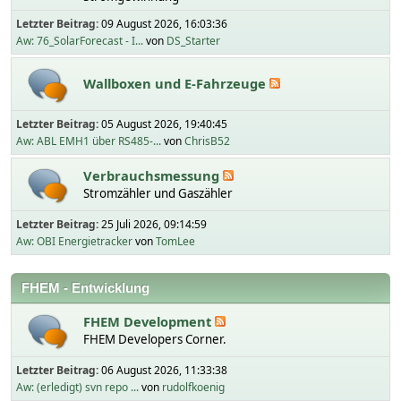
Letzter Beitrag:
09 August 2026, 16:03:36
Aw: 76_SolarForecast - I...
von
DS_Starter
Wallboxen und E-Fahrzeuge
Letzter Beitrag:
05 August 2026, 19:40:45
Aw: ABL EMH1 über RS485-...
von
ChrisB52
Verbrauchsmessung
Stromzähler und Gaszähler
Letzter Beitrag:
25 Juli 2026, 09:14:59
Aw: OBI Energietracker
von
TomLee
FHEM - Entwicklung
FHEM Development
FHEM Developers Corner.
Letzter Beitrag:
06 August 2026, 11:33:38
Aw: (erledigt) svn repo ...
von
rudolfkoenig