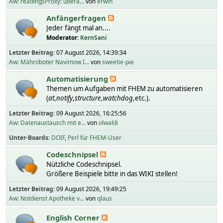
Aw: readingsProxy: übera...
von
erwin
Anfängerfragen
Jeder fängt mal an....
Moderator:
KernSani
Letzter Beitrag:
07 August 2026, 14:39:34
Aw: Mähroboter Navimow I...
von
sweetie-pie
Automatisierung
Themen um Aufgaben mit FHEM zu automatisieren
(
at
,
notify
,
structure
,
watchdog
,etc.).
Letzter Beitrag:
09 August 2026, 16:25:56
Aw: Datenaustausch mit e...
von
olwaldi
Unter-Boards
DOIF
Perl für FHEM-User
Codeschnipsel
Nützliche Codeschnipsel.
Größere Beispiele bitte in das WIKI stellen!
Letzter Beitrag:
09 August 2026, 19:49:25
Aw: Notdienst Apotheke v...
von
qlaus
English Corner