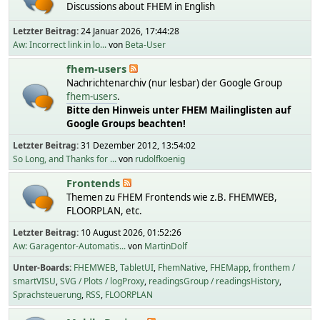
Discussions about FHEM in English
Letzter Beitrag:
24 Januar 2026, 17:44:28
Aw: Incorrect link in lo...
von
Beta-User
fhem-users
Nachrichtenarchiv (nur lesbar) der Google Group
fhem-users
.
Bitte den Hinweis unter FHEM Mailinglisten auf
Google Groups beachten!
Letzter Beitrag:
31 Dezember 2012, 13:54:02
So Long, and Thanks for ...
von
rudolfkoenig
Frontends
Themen zu FHEM Frontends wie z.B. FHEMWEB,
FLOORPLAN, etc.
Letzter Beitrag:
10 August 2026, 01:52:26
Aw: Garagentor-Automatis...
von
MartinDolf
Unter-Boards
FHEMWEB
TabletUI
FhemNative
FHEMapp
fronthem /
smartVISU
SVG / Plots / logProxy
readingsGroup / readingsHistory
Sprachsteuerung
RSS
FLOORPLAN