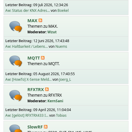
Letzter Beitrag:
09 Juli 2026, 12:34:26
Aw: Status der KNX Adres...
von
Boekel
MAX
Themen zu MAX.
Moderator:
Wzut
Letzter Beitrag:
12 Juni 2026, 17:43:48
Aw: Haltbarkeit / Lebens...
von
Nuems
MQTT
Themen zu MQTT.
Letzter Beitrag:
05 August 2026, 17:40:55
Aw: [HowTo] X-Sense Meld...
von
Joerg_L
RFXTRX
Themen zu RFXTRX
Moderator:
KernSani
Letzter Beitrag:
09 April 2026, 11:04:04
Aw: [gelöst] RFXTRX433 I...
von
Tobias
SlowRF