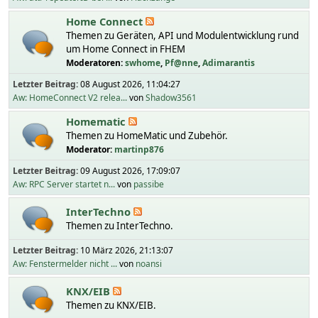
Home Connect
Themen zu Geräten, API und Modulentwicklung rund
um Home Connect in FHEM
Moderatoren:
swhome
,
Pf@nne
,
Adimarantis
Letzter Beitrag:
08 August 2026, 11:04:27
Aw: HomeConnect V2 relea...
von
Shadow3561
Homematic
Themen zu HomeMatic und Zubehör.
Moderator:
martinp876
Letzter Beitrag:
09 August 2026, 17:09:07
Aw: RPC Server startet n...
von
passibe
InterTechno
Themen zu InterTechno.
Letzter Beitrag:
10 März 2026, 21:13:07
Aw: Fenstermelder nicht ...
von
noansi
KNX/EIB
Themen zu KNX/EIB.