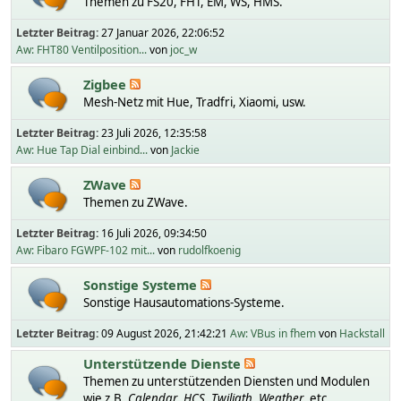
Themen zu FS20, FHT, EM, WS, HMS.
Letzter Beitrag:
27 Januar 2026, 22:06:52
Aw: FHT80 Ventilposition...
von
joc_w
Zigbee
Mesh-Netz mit Hue, Tradfri, Xiaomi, usw.
Letzter Beitrag:
23 Juli 2026, 12:35:58
Aw: Hue Tap Dial einbind...
von
Jackie
ZWave
Themen zu ZWave.
Letzter Beitrag:
16 Juli 2026, 09:34:50
Aw: Fibaro FGWPF-102 mit...
von
rudolfkoenig
Sonstige Systeme
Sonstige Hausautomations-Systeme.
Letzter Beitrag:
09 August 2026, 21:42:21
Aw: VBus in fhem
von
Hackstall
Unterstützende Dienste
Themen zu unterstützenden Diensten und Modulen
wie z.B.
Calendar
,
HCS
,
Twiligth
,
Weather
, etc.