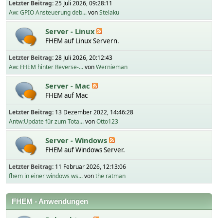
Letzter Beitrag:
25 Juli 2026, 09:28:11
Aw: GPIO Ansteuerung deb...
von
Stelaku
Server - Linux
FHEM auf Linux Servern.
Letzter Beitrag:
28 Juli 2026, 20:12:43
Aw: FHEM hinter Reverse-...
von
Wernieman
Server - Mac
FHEM auf Mac
Letzter Beitrag:
13 Dezember 2022, 14:46:28
Antw:Update für zum Tota...
von
Otto123
Server - Windows
FHEM auf Windows Server.
Letzter Beitrag:
11 Februar 2026, 12:13:06
fhem in einer windows ws...
von
the ratman
FHEM - Anwendungen