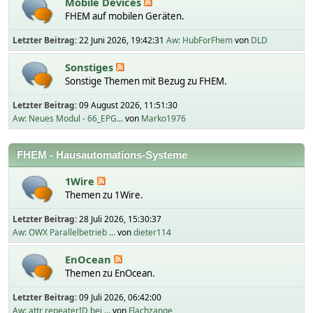
Mobile Devices
FHEM auf mobilen Geräten.
Letzter Beitrag:
22 Juni 2026, 19:42:31
Aw: HubForFhem
von
DLD
Sonstiges
Sonstige Themen mit Bezug zu FHEM.
Letzter Beitrag:
09 August 2026, 11:51:30
Aw: Neues Modul - 66_EPG...
von
Marko1976
FHEM - Hausautomations-Systeme
1Wire
Themen zu 1Wire.
Letzter Beitrag:
28 Juli 2026, 15:30:37
Aw: OWX Parallelbetrieb ...
von
dieter114
EnOcean
Themen zu EnOcean.
Letzter Beitrag:
09 Juli 2026, 06:42:00
Aw: attr repeaterID bei ...
von
Flachzange