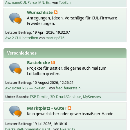
Aw: nanoCUL Parse_MN, Er...
von
TobSch
Wunschliste
Anregungen, Ideen, Vorschläge für CUL-Firmware
Erweiterungen.
Letzter Beitrag:
19 April 2026, 19:32:07
Aw: 2 CUL betreiben
von
martinp876
Verschiedenes
Bastelecke
Projekte für Bastler, die gerne auch mal zum
Lötkolben greifen.
Letzter Beitrag:
10 August 2026, 12:26:21
Aw: BoseFix32 — lokaler ...
von
fred_feuerstein
Unter-Boards
ESP Familie
3D-Druck/Gehäuse
MySensors
Marktplatz - Güter
Kein gewerblicher oder gewerbsmäßiger Handel.
Letzter Beitrag:
19 Juli 2026, 16:18:16
[Verkaufe]Homematic Hard...
von
Fixel2012