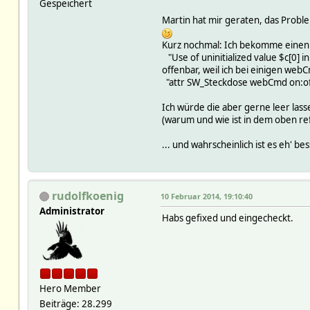
Gespeichert
Martin hat mir geraten, das Probl
Kurz nochmal: Ich bekomme einen 
"Use of uninitialized value $c[0]
offenbar, weil ich bei einigen web
"attr SW_Steckdose webCmd on:off: 
Ich würde die aber gerne leer lass
(warum und wie ist in dem oben r
... und wahrscheinlich ist es eh' b
rudolfkoenig
10 Februar 2014, 19:10:40
Administrator
Habs gefixed und eingecheckt.
Hero Member
Beiträge: 28.299