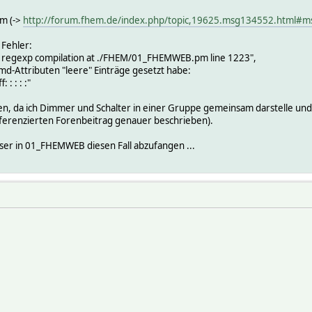
em (->
http://forum.fhem.de/index.php/topic,19625.msg134552.html#
Fehler:
 in regexp compilation at ./FHEM/01_FHEMWEB.pm line 1223",
Cmd-Attributen "leere" Einträge gesetzt habe:
: : : :"
en, da ich Dimmer und Schalter in einer Gruppe gemeinsam darstelle und 
eferenzierten Forenbeitrag genauer beschrieben).
esser in 01_FHEMWEB diesen Fall abzufangen ...