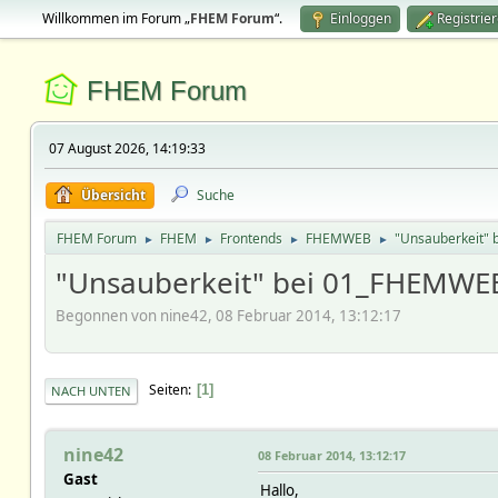
Willkommen im Forum „
FHEM Forum
“.
Einloggen
Registrie
FHEM Forum
07 August 2026, 14:19:33
Übersicht
Suche
FHEM Forum
FHEM
Frontends
FHEMWEB
"Unsauberkeit"
►
►
►
►
"Unsauberkeit" bei 01_FHEMWE
Begonnen von nine42, 08 Februar 2014, 13:12:17
Seiten
1
NACH UNTEN
nine42
08 Februar 2014, 13:12:17
Gast
Hallo,