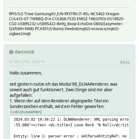
RPi5/3/2 Trixie-SamsungAV_E/N-RFXTRX-IT-RSL-NC5462-Oregon-
CUL433-GT-TMBBQ-01e-CUL868-FS20-EMGZ-1W(GPIO)-DS18B20-
CO2-USBRS232-USBRS422-Betty_Boop-EchoDot-OBIS(Easymeter-
Q3/EMH-KW8)-PCA301(S'duino)-Deebot(mqtt2)-ecovacs(mqtt2)-
zigbee2mqtt
dennisk
03 März 2024, 10:52:43
#846
Hallo zusammen,
seit gestern nutze ich das Modul 98_DLNARenderer, was
soweit auch gut funktioniert. Zwei Dinge sind mir aber
aufgefallen:
1. Wenn der auf dem Renderer abgespielte Titel ein
Sonderzeichen enthält, wird ein Fehler geworfen:
Code
Auswählen
2024.03.02 19:39:22 1: DLNARenderer: XML parsing error: E
:55.000"></res> <dc:title>I Love Rock 'N Roll</dc:title> 
Entity: line 1: parser error : xmlParseEntityRef: no name