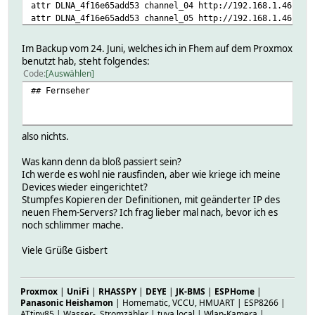
attr DLNA_4f16e65add53 channel_04 http://192.168.1.46:808
attr DLNA_4f16e65add53 channel_05 http://192.168.1.46:808
attr DLNA_4f16e65add53 channel_06 http://192.168.1.46:808
attr DLNA_4f16e65add53 channel_07 http://192.168.1.46:808
Im Backup vom 24. Juni, welches ich in Fhem auf dem Proxmox
attr DLNA_4f16e65add53 icon it_television
benutzt hab, steht folgendes:
attr DLNA_4f16e65add53 webCmd volume
Code
Auswählen
## Fernseher
define SamsungTV SamsungAV 192.168.1.50 8001 DLNA_4f16e65
setuuid SamsungTV 634d9d24-f33f-e986-9120-dd7186c8855947b
attr SamsungTV devStateIcon on:it_television@red absent:i
attr SamsungTV icon it_television
also nichts.
attr SamsungTV room Network
attr SamsungTV screenURI http://192.168.1.46/MDAlarm.jpg
Was kann denn da bloß passiert sein?
Ich werde es wohl nie rausfinden, aber wie kriege ich meine
Devices wieder eingerichtet?
Stumpfes Kopieren der Definitionen, mit geänderter IP des
neuen Fhem-Servers? Ich frag lieber mal nach, bevor ich es
noch schlimmer mache.
Viele Grüße Gisbert
Proxmox
|
UniFi
|
RHASSPY
|
DEYE
|
JK-BMS
|
ESPHome
|
Panasonic Heishamon
| Homematic, VCCU, HMUART | ESP8266 |
ATtiny85 | Wasser-, Stromzähler | tuya local | Wlan-Kamera |