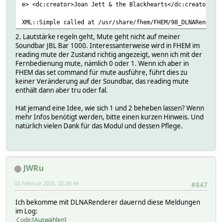
e> <dc:creator>Joan Jett & the Blackhearts</dc:creator> <
XML::Simple called at /usr/share/fhem/FHEM/98_DLNARendere
2. Lautstärke regeln geht, Mute geht nicht auf meiner
Soundbar JBL Bar 1000. Interessanterweise wird in FHEM im
reading mute der Zustand richtig angezeigt, wenn ich mit der
Fernbedienung mute, nämlich 0 oder 1. Wenn ich aber in
FHEM das set command für mute ausführe, führt dies zu
keiner Veränderung auf der Soundbar, das reading mute
enthält dann aber tru oder fal.
Hat jemand eine Idee, wie sich 1 und 2 beheben lassen? Wenn
mehr Infos benötigt werden, bitte einen kurzen Hinweis. Und
natürlich vielen Dank für das Modul und dessen Pflege.
JWRu
02 Februar 2025, 22:30:44
#847
Ich bekomme mit DLNARenderer dauernd diese Meldungen
im Log:
Code
Auswählen