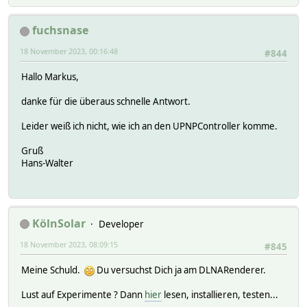
fuchsnase
18 November 2023, 00:16:48
#844
Hallo Markus,
danke für die überaus schnelle Antwort.
Leider weiß ich nicht, wie ich an den UPNPController komme.
Gruß
Hans-Walter
KölnSolar
Developer
18 November 2023, 08:09:15
#845
Meine Schuld.
Du versuchst Dich ja am DLNARenderer.
Lust auf Experimente ? Dann
hier
lesen, installieren, testen...