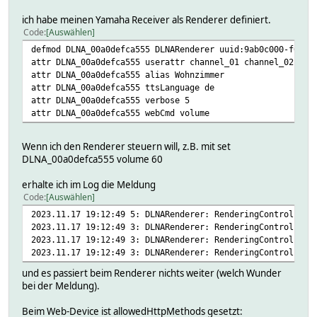
ich habe meinen Yamaha Receiver als Renderer definiert.
Code
Auswählen
defmod DLNA_00a0defca555 DLNARenderer uuid:9ab0c000-f668-
attr DLNA_00a0defca555 userattr channel_01 channel_02 cha
attr DLNA_00a0defca555 alias Wohnzimmer
attr DLNA_00a0defca555 ttsLanguage de
attr DLNA_00a0defca555 verbose 5
attr DLNA_00a0defca555 webCmd volume
Wenn ich den Renderer steuern will, z.B. mit set
DLNA_00a0defca555 volume 60
erhalte ich im Log die Meldung
Code
Auswählen
2023.11.17 19:12:49 5: DLNARenderer: RenderingControl: ur
2023.11.17 19:12:49 3: DLNARenderer: RenderingControl, Se
2023.11.17 19:12:49 3: DLNARenderer: RenderingControl, Se
2023.11.17 19:12:49 3: DLNARenderer: RenderingControl, Se
und es passiert beim Renderer nichts weiter (welch Wunder
bei der Meldung).
Beim Web-Device ist allowedHttpMethods gesetzt: