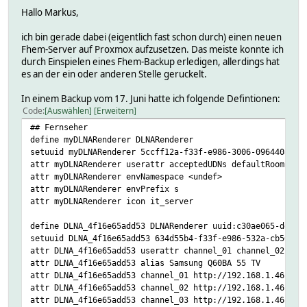
Hallo Markus,
ich bin gerade dabei (eigentlich fast schon durch) einen neuen
Fhem-Server auf Proxmox aufzusetzen. Das meiste konnte ich
durch Einspielen eines Fhem-Backup erledigen, allerdings hat
es an der ein oder anderen Stelle geruckelt.
In einem Backup vom 17. Juni hatte ich folgende Defintionen:
Code
Auswählen
Erweitern
## Fernseher
define myDLNARenderer DLNARenderer
setuuid myDLNARenderer 5ccff12a-f33f-e986-3006-09644082bb
attr myDLNARenderer userattr acceptedUDNs defaultRoom env
attr myDLNARenderer envNamespace <undef>
attr myDLNARenderer envPrefix s
attr myDLNARenderer icon it_server
define DLNA_4f16e65add53 DLNARenderer uuid:c30ae065-dda8-
setuuid DLNA_4f16e65add53 634d55b4-f33f-e986-532a-cb56995
attr DLNA_4f16e65add53 userattr channel_01 channel_02 cha
attr DLNA_4f16e65add53 alias Samsung Q60BA 55 TV
attr DLNA_4f16e65add53 channel_01 http://192.168.1.46:808
attr DLNA_4f16e65add53 channel_02 http://192.168.1.46:808
attr DLNA_4f16e65add53 channel_03 http://192.168.1.46:808