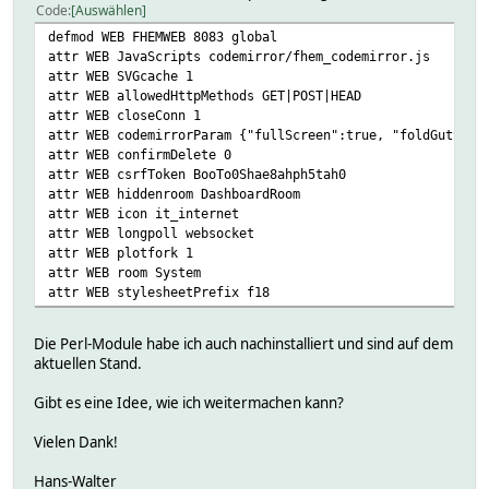
Code
Auswählen
defmod WEB FHEMWEB 8083 global
attr WEB JavaScripts codemirror/fhem_codemirror.js
attr WEB SVGcache 1
attr WEB allowedHttpMethods GET|POST|HEAD
attr WEB closeConn 1
attr WEB codemirrorParam {"fullScreen":true, "foldGutter"
attr WEB confirmDelete 0
attr WEB csrfToken BooTo0Shae8ahph5tah0
attr WEB hiddenroom DashboardRoom
attr WEB icon it_internet
attr WEB longpoll websocket
attr WEB plotfork 1
attr WEB room System
attr WEB stylesheetPrefix f18
Die Perl-Module habe ich auch nachinstalliert und sind auf dem
aktuellen Stand.
Gibt es eine Idee, wie ich weitermachen kann?
Vielen Dank!
Hans-Walter