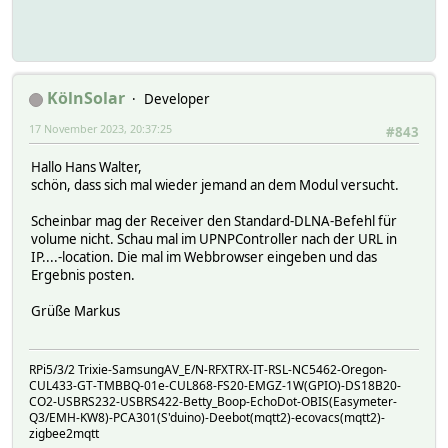
KölnSolar
Developer
17 November 2023, 20:37:25
#843
Hallo Hans Walter,
schön, dass sich mal wieder jemand an dem Modul versucht.
Scheinbar mag der Receiver den Standard-DLNA-Befehl für
volume nicht. Schau mal im UPNPController nach der URL in
IP....-location. Die mal im Webbrowser eingeben und das
Ergebnis posten.
Grüße Markus
RPi5/3/2 Trixie-SamsungAV_E/N-RFXTRX-IT-RSL-NC5462-Oregon-
CUL433-GT-TMBBQ-01e-CUL868-FS20-EMGZ-1W(GPIO)-DS18B20-
CO2-USBRS232-USBRS422-Betty_Boop-EchoDot-OBIS(Easymeter-
Q3/EMH-KW8)-PCA301(S'duino)-Deebot(mqtt2)-ecovacs(mqtt2)-
zigbee2mqtt