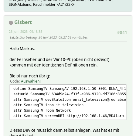
SIGNALduino, Rauchmelder FA21/22RF
Gisbert
26 Juni 2023, 09:18:35
#841
Letzte Bearbeitung
: 26 Juni 2023, 09:27:58 von Gisbert
Hallo Markus,
der Fernseher und der Win10-PC (oben nicht gezeigt)
kommen mit den identischen Definitionen rein.
Bleibt nur noch übrig:
Code
Auswählen
define SamsungTV SamsungAV 192.168.1.50 8001 DLNA_4f16e65
setuuid SamsungTV 634d9d24-f33f-e986-9120-dd7186c8855947b
attr SamsungTV devStateIcon on:it_television@red absent:i
attr SamsungTV icon it_television
attr SamsungTV room Network
attr SamsungTV screenURI http://192.168.1.46/MDAlarm.jpg
Dieses Device muss ich dann selbst anlegen. Was hat es mit
dem Attribut