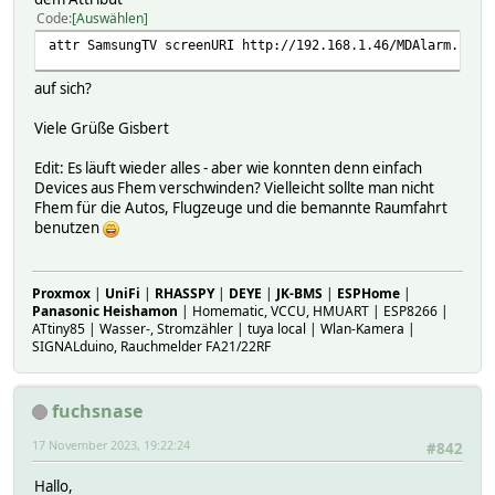
Code
Auswählen
attr SamsungTV screenURI http://192.168.1.46/MDAlarm.jpg
auf sich?
Viele Grüße Gisbert
Edit: Es läuft wieder alles - aber wie konnten denn einfach
Devices aus Fhem verschwinden? Vielleicht sollte man nicht
Fhem für die Autos, Flugzeuge und die bemannte Raumfahrt
benutzen
Proxmox
|
UniFi
|
RHASSPY
|
DEYE
|
JK-BMS
|
ESPHome
|
Panasonic Heishamon
| Homematic, VCCU, HMUART | ESP8266 |
ATtiny85 | Wasser-, Stromzähler | tuya local | Wlan-Kamera |
SIGNALduino, Rauchmelder FA21/22RF
fuchsnase
17 November 2023, 19:22:24
#842
Hallo,