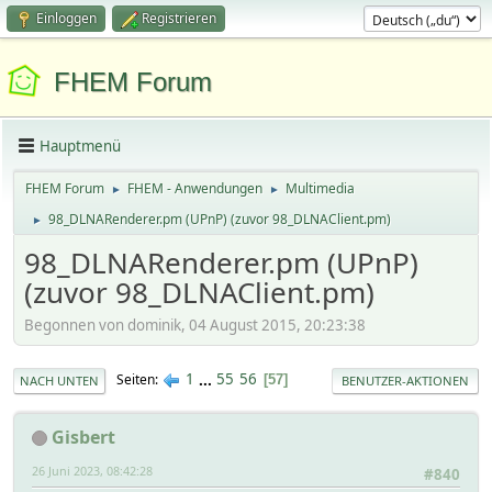
Einloggen
Registrieren
FHEM Forum
Hauptmenü
FHEM Forum
FHEM - Anwendungen
Multimedia
►
►
98_DLNARenderer.pm (UPnP) (zuvor 98_DLNAClient.pm)
►
98_DLNARenderer.pm (UPnP)
(zuvor 98_DLNAClient.pm)
Begonnen von dominik, 04 August 2015, 20:23:38
1
...
55
56
Seiten
57
NACH UNTEN
BENUTZER-AKTIONEN
Gisbert
26 Juni 2023, 08:42:28
#840