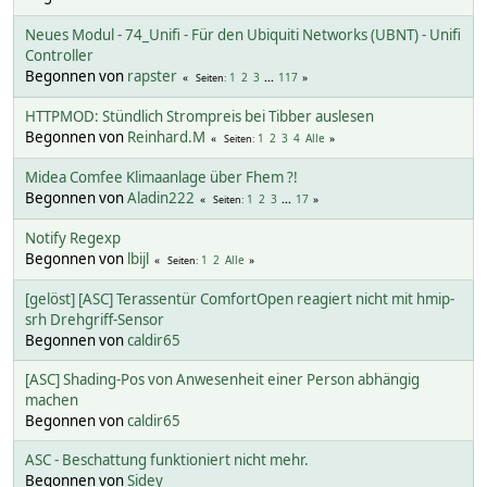
Neues Modul - 74_Unifi - Für den Ubiquiti Networks (UBNT) - Unifi
Controller
Begonnen von
rapster
1
2
3
...
117
Seiten
HTTPMOD: Stündlich Strompreis bei Tibber auslesen
Begonnen von
Reinhard.M
1
2
3
4
Alle
Seiten
Midea Comfee Klimaanlage über Fhem ?!
Begonnen von
Aladin222
1
2
3
...
17
Seiten
Notify Regexp
Begonnen von
lbijl
1
2
Alle
Seiten
[gelöst] [ASC] Terassentür ComfortOpen reagiert nicht mit hmip-
srh Drehgriff-Sensor
Begonnen von
caldir65
[ASC] Shading-Pos von Anwesenheit einer Person abhängig
machen
Begonnen von
caldir65
ASC - Beschattung funktioniert nicht mehr.
Begonnen von
Sidey