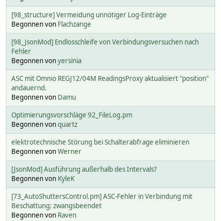
[98_structure] Vermeidung unnötiger Log-Einträge
Begonnen von
Flachzange
[98_JsonMod] Endlosschleife von Verbindungsversuchen nach
Fehler
Begonnen von
yersinia
ASC mit Omnio REGJ12/04M ReadingsProxy aktualisiert "position"
andauernd.
Begonnen von
Damu
Optimierungsvorschläge 92_FileLog.pm
Begonnen von
quartz
elektrotechnische Störung bei Schalterabfrage eliminieren
Begonnen von
Werner
[JsonMod] Ausführung außerhalb des Intervals?
Begonnen von
KyleK
[73_AutoShuttersControl.pm] ASC-Fehler in Verbindung mit
Beschattung: zwangsbeendet
Begonnen von
Raven