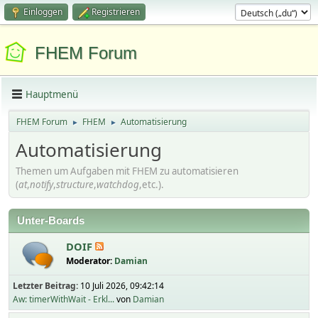
Einloggen
Registrieren
FHEM Forum
Hauptmenü
FHEM Forum
FHEM
Automatisierung
►
►
Automatisierung
Themen um Aufgaben mit FHEM zu automatisieren
(
at
,
notify
,
structure
,
watchdog
,etc.).
Unter-Boards
DOIF
Moderator:
Damian
Letzter Beitrag:
10 Juli 2026, 09:42:14
Aw: timerWithWait - Erkl...
von
Damian