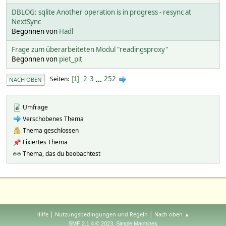
DBLOG: sqlite Another operation is in progress - resync at
NextSync
Begonnen von
Hadl
Frage zum überarbeiteten Modul "readingsproxy"
Begonnen von
piet_pit
2
3
...
252
Seiten
1
NACH OBEN
Umfrage
Verschobenes Thema
Thema geschlossen
Fixiertes Thema
Thema, das du beobachtest
|
|
Hilfe
Nutzungsbedingungen und Regeln
Nach oben ▲
,
SMF 2.1.4 © 2023
Simple Machines