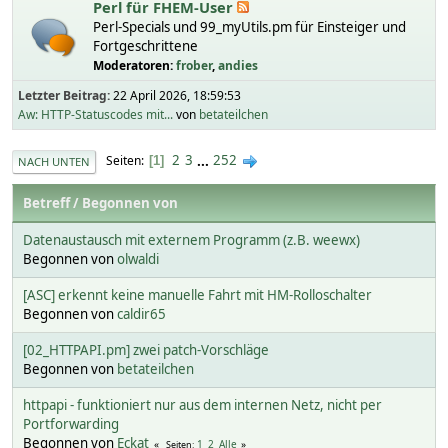
Perl für FHEM-User
Perl-Specials und 99_myUtils.pm für Einsteiger und
Fortgeschrittene
Moderatoren:
frober
,
andies
Letzter Beitrag:
22 April 2026, 18:59:53
Aw: HTTP-Statuscodes mit...
von
betateilchen
2
3
...
252
Seiten
1
NACH UNTEN
Betreff
/
Begonnen von
Datenaustausch mit externem Programm (z.B. weewx)
Begonnen von
olwaldi
[ASC] erkennt keine manuelle Fahrt mit HM-Rolloschalter
Begonnen von
caldir65
[02_HTTPAPI.pm] zwei patch-Vorschläge
Begonnen von
betateilchen
httpapi - funktioniert nur aus dem internen Netz, nicht per
Portforwarding
Begonnen von
Eckat
1
2
Alle
Seiten