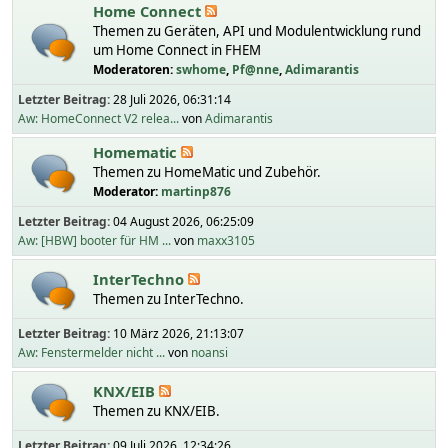
Home Connect
Themen zu Geräten, API und Modulentwicklung rund
um Home Connect in FHEM
Moderatoren:
swhome
,
Pf@nne
,
Adimarantis
Letzter Beitrag:
28 Juli 2026, 06:31:14
Aw: HomeConnect V2 relea...
von
Adimarantis
Homematic
Themen zu HomeMatic und Zubehör.
Moderator:
martinp876
Letzter Beitrag:
04 August 2026, 06:25:09
Aw: [HBW] booter für HM ...
von
maxx3105
InterTechno
Themen zu InterTechno.
Letzter Beitrag:
10 März 2026, 21:13:07
Aw: Fenstermelder nicht ...
von
noansi
KNX/EIB
Themen zu KNX/EIB.
Letzter Beitrag:
09 Juli 2026, 12:34:26