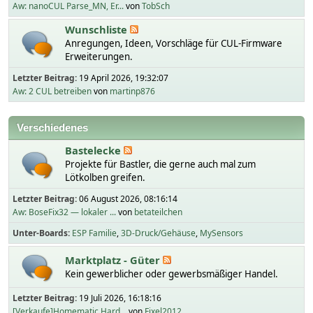
Aw: nanoCUL Parse_MN, Er...
von
TobSch
Wunschliste
Anregungen, Ideen, Vorschläge für CUL-Firmware
Erweiterungen.
Letzter Beitrag:
19 April 2026, 19:32:07
Aw: 2 CUL betreiben
von
martinp876
Verschiedenes
Bastelecke
Projekte für Bastler, die gerne auch mal zum
Lötkolben greifen.
Letzter Beitrag:
06 August 2026, 08:16:14
Aw: BoseFix32 — lokaler ...
von
betateilchen
Unter-Boards
ESP Familie
3D-Druck/Gehäuse
MySensors
Marktplatz - Güter
Kein gewerblicher oder gewerbsmäßiger Handel.
Letzter Beitrag:
19 Juli 2026, 16:18:16
[Verkaufe]Homematic Hard...
von
Fixel2012