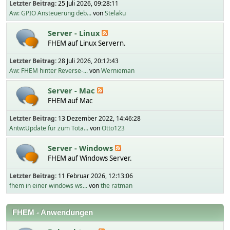
Letzter Beitrag:
25 Juli 2026, 09:28:11
Aw: GPIO Ansteuerung deb...
von
Stelaku
Server - Linux
FHEM auf Linux Servern.
Letzter Beitrag:
28 Juli 2026, 20:12:43
Aw: FHEM hinter Reverse-...
von
Wernieman
Server - Mac
FHEM auf Mac
Letzter Beitrag:
13 Dezember 2022, 14:46:28
Antw:Update für zum Tota...
von
Otto123
Server - Windows
FHEM auf Windows Server.
Letzter Beitrag:
11 Februar 2026, 12:13:06
fhem in einer windows ws...
von
the ratman
FHEM - Anwendungen