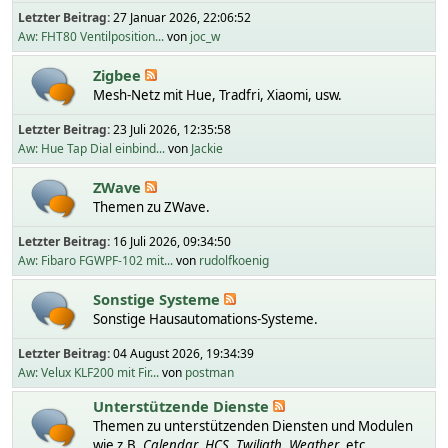
Letzter Beitrag:
27 Januar 2026, 22:06:52
Aw: FHT80 Ventilposition...
von
joc_w
Zigbee
Mesh-Netz mit Hue, Tradfri, Xiaomi, usw.
Letzter Beitrag:
23 Juli 2026, 12:35:58
Aw: Hue Tap Dial einbind...
von
Jackie
ZWave
Themen zu ZWave.
Letzter Beitrag:
16 Juli 2026, 09:34:50
Aw: Fibaro FGWPF-102 mit...
von
rudolfkoenig
Sonstige Systeme
Sonstige Hausautomations-Systeme.
Letzter Beitrag:
04 August 2026, 19:34:39
Aw: Velux KLF200 mit Fir...
von
postman
Unterstützende Dienste
Themen zu unterstützenden Diensten und Modulen
wie z.B.
Calendar
,
HCS
,
Twiligth
,
Weather
, etc.