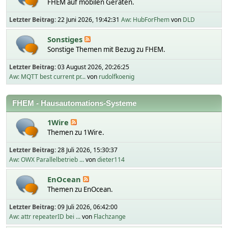
FHEM auf mobilen Geräten.
Letzter Beitrag:
22 Juni 2026, 19:42:31
Aw: HubForFhem
von
DLD
Sonstiges
Sonstige Themen mit Bezug zu FHEM.
Letzter Beitrag:
03 August 2026, 20:26:25
Aw: MQTT best current pr...
von
rudolfkoenig
FHEM - Hausautomations-Systeme
1Wire
Themen zu 1Wire.
Letzter Beitrag:
28 Juli 2026, 15:30:37
Aw: OWX Parallelbetrieb ...
von
dieter114
EnOcean
Themen zu EnOcean.
Letzter Beitrag:
09 Juli 2026, 06:42:00
Aw: attr repeaterID bei ...
von
Flachzange