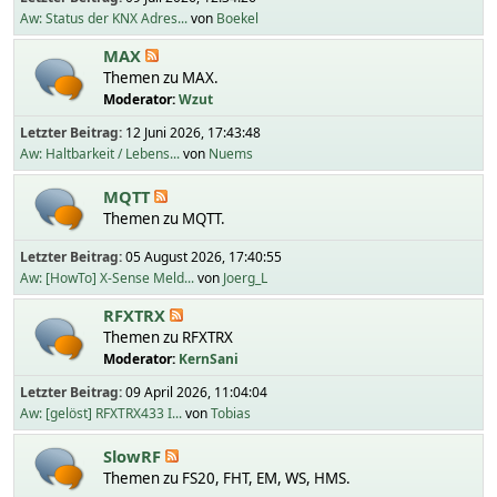
Aw: Status der KNX Adres...
von
Boekel
MAX
Themen zu MAX.
Moderator:
Wzut
Letzter Beitrag:
12 Juni 2026, 17:43:48
Aw: Haltbarkeit / Lebens...
von
Nuems
MQTT
Themen zu MQTT.
Letzter Beitrag:
05 August 2026, 17:40:55
Aw: [HowTo] X-Sense Meld...
von
Joerg_L
RFXTRX
Themen zu RFXTRX
Moderator:
KernSani
Letzter Beitrag:
09 April 2026, 11:04:04
Aw: [gelöst] RFXTRX433 I...
von
Tobias
SlowRF
Themen zu FS20, FHT, EM, WS, HMS.