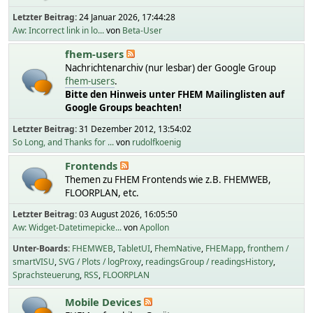
Letzter Beitrag:
24 Januar 2026, 17:44:28
Aw: Incorrect link in lo...
von
Beta-User
fhem-users
Nachrichtenarchiv (nur lesbar) der Google Group
fhem-users
.
Bitte den Hinweis unter FHEM Mailinglisten auf
Google Groups beachten!
Letzter Beitrag:
31 Dezember 2012, 13:54:02
So Long, and Thanks for ...
von
rudolfkoenig
Frontends
Themen zu FHEM Frontends wie z.B. FHEMWEB,
FLOORPLAN, etc.
Letzter Beitrag:
03 August 2026, 16:05:50
Aw: Widget-Datetimepicke...
von
Apollon
Unter-Boards
FHEMWEB
TabletUI
FhemNative
FHEMapp
fronthem /
smartVISU
SVG / Plots / logProxy
readingsGroup / readingsHistory
Sprachsteuerung
RSS
FLOORPLAN
Mobile Devices