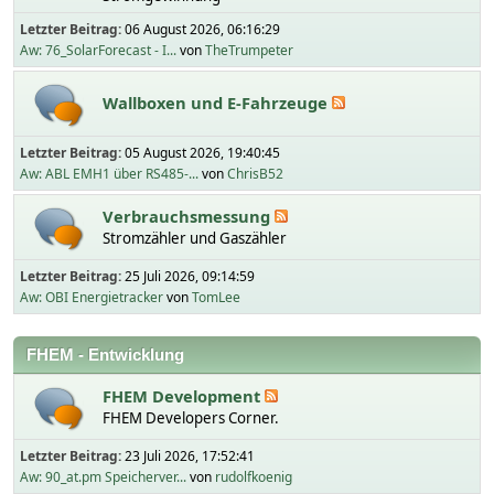
Letzter Beitrag:
06 August 2026, 06:16:29
Aw: 76_SolarForecast - I...
von
TheTrumpeter
Wallboxen und E-Fahrzeuge
Letzter Beitrag:
05 August 2026, 19:40:45
Aw: ABL EMH1 über RS485-...
von
ChrisB52
Verbrauchsmessung
Stromzähler und Gaszähler
Letzter Beitrag:
25 Juli 2026, 09:14:59
Aw: OBI Energietracker
von
TomLee
FHEM - Entwicklung
FHEM Development
FHEM Developers Corner.
Letzter Beitrag:
23 Juli 2026, 17:52:41
Aw: 90_at.pm Speicherver...
von
rudolfkoenig