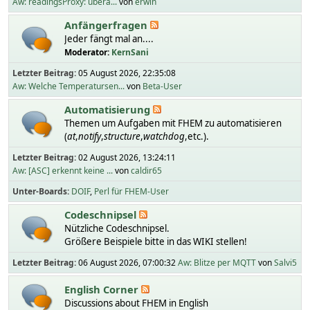
Aw: readingsProxy: übera...
von
erwin
Anfängerfragen
Jeder fängt mal an....
Moderator:
KernSani
Letzter Beitrag:
05 August 2026, 22:35:08
Aw: Welche Temperatursen...
von
Beta-User
Automatisierung
Themen um Aufgaben mit FHEM zu automatisieren
(
at
,
notify
,
structure
,
watchdog
,etc.).
Letzter Beitrag:
02 August 2026, 13:24:11
Aw: [ASC] erkennt keine ...
von
caldir65
Unter-Boards
DOIF
Perl für FHEM-User
Codeschnipsel
Nützliche Codeschnipsel.
Größere Beispiele bitte in das WIKI stellen!
Letzter Beitrag:
06 August 2026, 07:00:32
Aw: Blitze per MQTT
von
Salvi5
English Corner
Discussions about FHEM in English