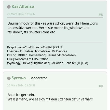
Kai-Alfonso
20 März 2024, 12:04:32
#8
Daumen hoch for this - es wäre schön, wenn die Fhem Icons
unterstützt werden. Vermisse meine fts_window* und
fts_door*, fts_shutter Icons etc
Raspi2|nanoCul433|nanoCul868|CCU2
Energie-USBZähler|homebrew HM Devices
DBLog|DBRep|Homematic|Baumarktsteckdosen
Hue|Webcams mit DS-Station
(Synology)|Bewegungsmelder|Rollladen|Schalter (IT|HM)
Syrex-o
Moderator
20 März 2024, 21:08:58
#9
Baue ich gern ein.
Weiß jemand, wie es sich mit den Lizenzen dafür verhält?