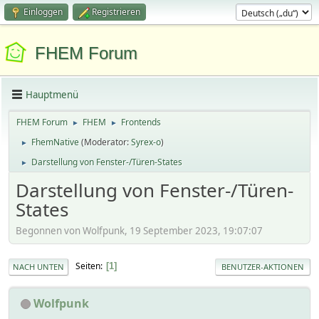
Einloggen
Registrieren
FHEM Forum
Hauptmenü
FHEM Forum
FHEM
Frontends
►
►
FhemNative
(Moderator:
Syrex-o
)
►
Darstellung von Fenster-/Türen-States
►
Darstellung von Fenster-/Türen-
States
Begonnen von Wolfpunk, 19 September 2023, 19:07:07
Seiten
1
NACH UNTEN
BENUTZER-AKTIONEN
Wolfpunk