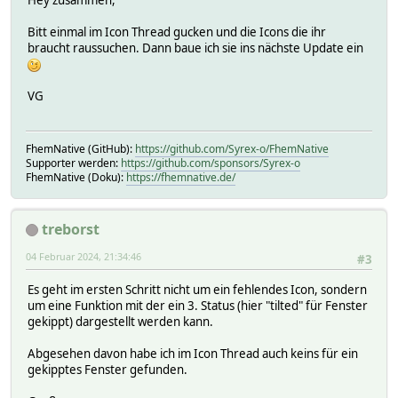
Hey zusammen,
Bitt einmal im Icon Thread gucken und die Icons die ihr
braucht raussuchen. Dann baue ich sie ins nächste Update ein
VG
FhemNative (GitHub):
https://github.com/Syrex-o/FhemNative
Supporter werden:
https://github.com/sponsors/Syrex-o
FhemNative (Doku):
https://fhemnative.de/
treborst
04 Februar 2024, 21:34:46
#3
Es geht im ersten Schritt nicht um ein fehlendes Icon, sondern
um eine Funktion mit der ein 3. Status (hier "tilted" für Fenster
gekippt) dargestellt werden kann.
Abgesehen davon habe ich im Icon Thread auch keins für ein
gekipptes Fenster gefunden.