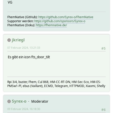
VG
FhemNative (GitHub):
https://github.com/Syrex-o/FhemNative
Supporter werden:
https://github.com/sponsors/Syrex-o
FhemNative (Doku):
https://fhemnative.de/
jkriegl
07 Februar 2024, 13:21:33
#5
Es gibt ein icon fts_door_tilt
Rpi 3/4, buster, Fhem, Cul 868, HM-CC-RT-DN, HM-Sec-Sco, HM-ES-
PMSw1-Pl, ebus (Vaillant), ECMD, Telegram, HTTPMOD, Xiaomi, Shelly
Syrex-o
Moderator
09 Februar 2024, 16:18:30
#6