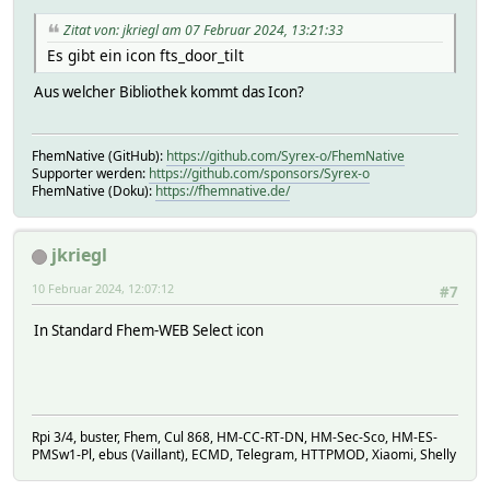
Zitat von: jkriegl am 07 Februar 2024, 13:21:33
Es gibt ein icon fts_door_tilt
Aus welcher Bibliothek kommt das Icon?
FhemNative (GitHub):
https://github.com/Syrex-o/FhemNative
Supporter werden:
https://github.com/sponsors/Syrex-o
FhemNative (Doku):
https://fhemnative.de/
jkriegl
10 Februar 2024, 12:07:12
#7
In Standard Fhem-WEB Select icon
Rpi 3/4, buster, Fhem, Cul 868, HM-CC-RT-DN, HM-Sec-Sco, HM-ES-
PMSw1-Pl, ebus (Vaillant), ECMD, Telegram, HTTPMOD, Xiaomi, Shelly