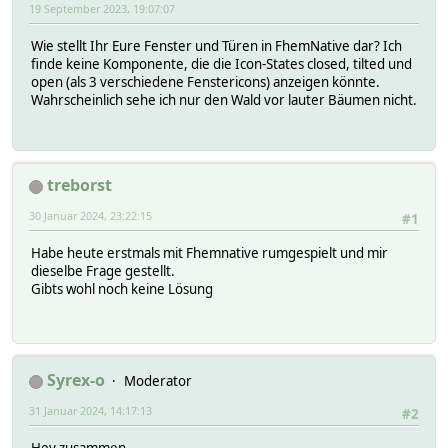
19 September 2023, 19:07:07
Wie stellt Ihr Eure Fenster und Türen in FhemNative dar? Ich
finde keine Komponente, die die Icon-States closed, tilted und
open (als 3 verschiedene Fenstericons) anzeigen könnte.
Wahrscheinlich sehe ich nur den Wald vor lauter Bäumen nicht.
treborst
30 Januar 2024, 23:22:15
#1
Habe heute erstmals mit Fhemnative rumgespielt und mir
dieselbe Frage gestellt.
Gibts wohl noch keine Lösung
Syrex-o
Moderator
31 Januar 2024, 14:17:13
#2