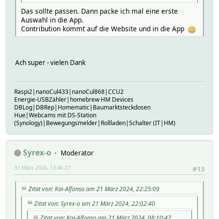
Das sollte passen. Dann packe ich mal eine erste
Auswahl in die App.
Contribution kommt auf die Website und in die App
Ach super - vielen Dank
Raspi2|nanoCul433|nanoCul868|CCU2
Energie-USBZähler|homebrew HM Devices
DBLog|DBRep|Homematic|Baumarktsteckdosen
Hue|Webcams mit DS-Station
(Synology)|Bewegungsmelder|Rollladen|Schalter (IT|HM)
Syrex-o
Moderator
31 März 2024, 13:46:27
#13
Zitat von: Kai-Alfonso am 21 März 2024, 22:25:09
Zitat von: Syrex-o am 21 März 2024, 22:02:40
Zitat von: Kai-Alfonso am 21 März 2024, 08:10:47