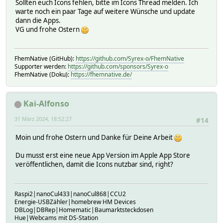
Sollten euch Icons fehlen, bitte im Icons Thread melden. Ich
warte noch ein paar Tage auf weitere Wünsche und update
dann die Apps.
VG und frohe Ostern
FhemNative (GitHub):
https://github.com/Syrex-o/FhemNative
Supporter werden:
https://github.com/sponsors/Syrex-o
FhemNative (Doku):
https://fhemnative.de/
Kai-Alfonso
31 März 2024, 18:52:27
#14
Moin und frohe Ostern und Danke für Deine Arbeit
Du musst erst eine neue App Version im Apple App Store
veröffentlichen, damit die Icons nutzbar sind, right?
Raspi2|nanoCul433|nanoCul868|CCU2
Energie-USBZähler|homebrew HM Devices
DBLog|DBRep|Homematic|Baumarktsteckdosen
Hue|Webcams mit DS-Station