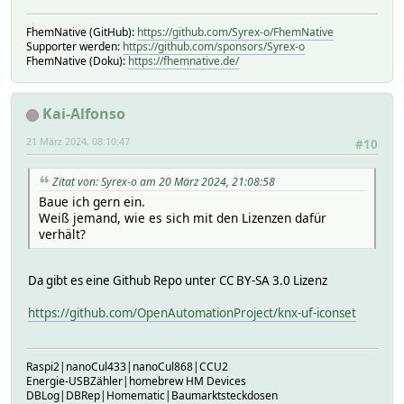
FhemNative (GitHub):
https://github.com/Syrex-o/FhemNative
Supporter werden:
https://github.com/sponsors/Syrex-o
FhemNative (Doku):
https://fhemnative.de/
Kai-Alfonso
21 März 2024, 08:10:47
#10
Zitat von: Syrex-o am 20 März 2024, 21:08:58
Baue ich gern ein.
Weiß jemand, wie es sich mit den Lizenzen dafür
verhält?
Da gibt es eine Github Repo unter CC BY-SA 3.0 Lizenz
https://github.com/OpenAutomationProject/knx-uf-iconset
Raspi2|nanoCul433|nanoCul868|CCU2
Energie-USBZähler|homebrew HM Devices
DBLog|DBRep|Homematic|Baumarktsteckdosen