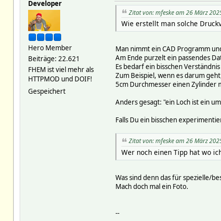
Developer
Zitat von: mfeske am 26 März 202
Wie erstellt man solche Druckv
Hero Member
Man nimmt ein CAD Programm und k
Am Ende purzelt ein passendes Da
Beiträge: 22.621
Es bedarf ein bisschen Verständni
FHEM ist viel mehr als
Zum Beispiel, wenn es darum geht
HTTPMOD und DOIF!
5cm Durchmesser einen Zylinder mi
Gespeichert
Anders gesagt: "ein Loch ist ein u
Falls Du ein bisschen experimenti
Zitat von: mfeske am 26 März 202
Wer noch einen Tipp hat wo ic
Was sind denn das für spezielle/
Mach doch mal ein Foto.
--