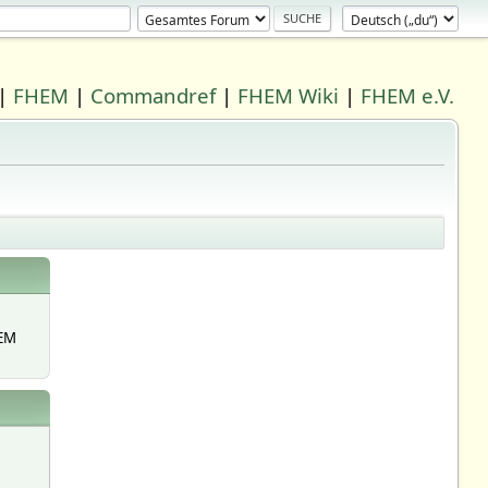
|
FHEM
|
Commandref
|
FHEM Wiki
|
FHEM e.V.
EM