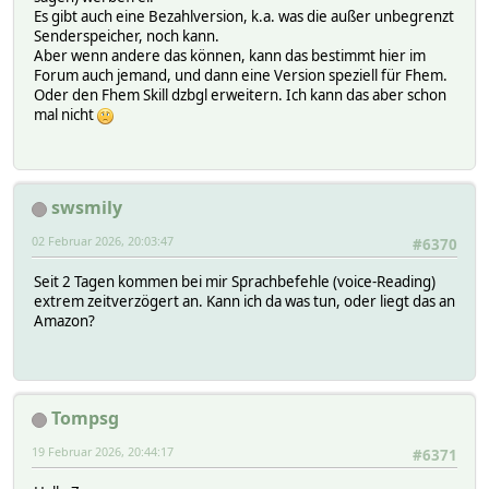
Es gibt auch eine Bezahlversion, k.a. was die außer unbegrenzt
Senderspeicher, noch kann.
Aber wenn andere das können, kann das bestimmt hier im
Forum auch jemand, und dann eine Version speziell für Fhem.
Oder den Fhem Skill dzbgl erweitern. Ich kann das aber schon
mal nicht
swsmily
02 Februar 2026, 20:03:47
#6370
Seit 2 Tagen kommen bei mir Sprachbefehle (voice-Reading)
extrem zeitverzögert an. Kann ich da was tun, oder liegt das an
Amazon?
Tompsg
19 Februar 2026, 20:44:17
#6371