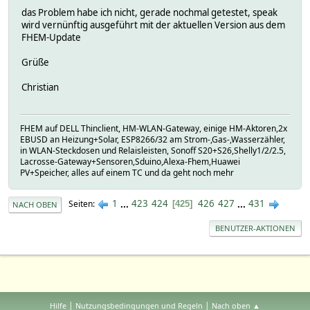
das Problem habe ich nicht, gerade nochmal getestet, speak
wird vernünftig ausgeführt mit der aktuellen Version aus dem
FHEM-Update
Grüße
Christian
FHEM auf DELL Thinclient, HM-WLAN-Gateway, einige HM-Aktoren,2x
EBUSD an Heizung+Solar, ESP8266/32 am Strom-,Gas-,Wasserzähler,
in WLAN-Steckdosen und Relaisleisten, Sonoff S20+S26,Shelly1/2/2.5,
Lacrosse-Gateway+Sensoren,Sduino,Alexa-Fhem,Huawei
PV+Speicher, alles auf einem TC und da geht noch mehr
1
...
423
424
426
427
...
431
Seiten
425
NACH OBEN
BENUTZER-AKTIONEN
|
|
Hilfe
Nutzungsbedingungen und Regeln
Nach oben ▲