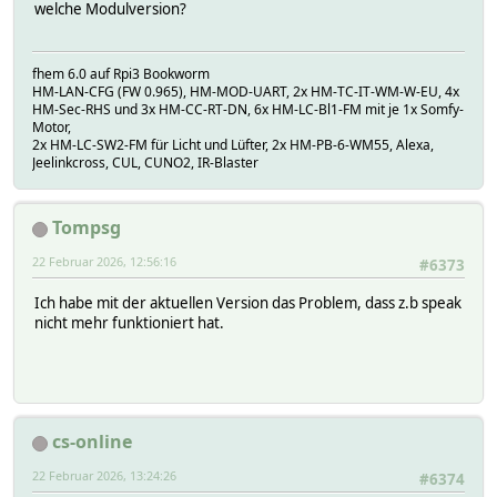
welche Modulversion?
fhem 6.0 auf Rpi3 Bookworm
HM-LAN-CFG (FW 0.965), HM-MOD-UART, 2x HM-TC-IT-WM-W-EU, 4x
HM-Sec-RHS und 3x HM-CC-RT-DN, 6x HM-LC-Bl1-FM mit je 1x Somfy-
Motor,
2x HM-LC-SW2-FM für Licht und Lüfter, 2x HM-PB-6-WM55, Alexa,
Jeelinkcross, CUL, CUNO2, IR-Blaster
Tompsg
22 Februar 2026, 12:56:16
#6373
Ich habe mit der aktuellen Version das Problem, dass z.b speak
nicht mehr funktioniert hat.
cs-online
22 Februar 2026, 13:24:26
#6374