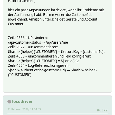
Hallo Zusammen,
hier ein paar Anpassungen im device, wenn ihr Probleme mit
der Ausführung habt. Bei mir waren die CustomerIds
abweichend. Amazon unterscheidet Geräte und Account
Customer.
Zeile 2556 – URL ändern:
/api/customer-status → /api/users/me
Zeile 2922 – auskommentieren:
$hash->{helper}{".CUSTOMER"} = $recordKey->{customerId};
Zeile 4553 – einkommentieren und Feld korrigieren:
$hash->{helper}{".CUSTOMER"} = $json->{id};
Zeile 4554 – Log-Referenz korrigieren:
$json->{authentication}{customerId} → $hash->{helper}
{".CUSTOMER"}
locodriver
21 Februar 2026, 11:14:43
#6372