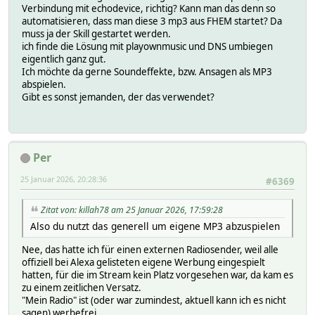
Verbindung mit echodevice, richtig? Kann man das denn so
automatisieren, dass man diese 3 mp3 aus FHEM startet? Da
muss ja der Skill gestartet werden.
ich finde die Lösung mit playownmusic und DNS umbiegen
eigentlich ganz gut.
Ich möchte da gerne Soundeffekte, bzw. Ansagen als MP3
abspielen.
Gibt es sonst jemanden, der das verwendet?
Per
25 Januar 2026, 20:28:36
#6369
Zitat von: killah78 am 25 Januar 2026, 17:59:28
Also du nutzt das generell um eigene MP3 abzuspielen
Nee, das hatte ich für einen externen Radiosender, weil alle
offiziell bei Alexa gelisteten eigene Werbung eingespielt
hatten, für die im Stream kein Platz vorgesehen war, da kam es
zu einem zeitlichen Versatz.
"Mein Radio" ist (oder war zumindest, aktuell kann ich es nicht
sagen) werbefrei.