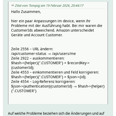
Zitat von: Tompsg am 19 Februar 2026, 20:44:17
Hallo Zusammen,
hier ein paar Anpassungen im device, wenn ihr
Probleme mit der Ausführung habt. Bei mir waren die
CustomerIds abweichend. Amazon unterscheidet
Geräte und Account Customer.
Zeile 2556 – URL ändern:
/api/customer-status → /api/users/me
Zeile 2922 – auskommentieren:
$hash->{helper}{".CUSTOMER"} = $recordKey->
{customerId};
Zeile 4553 – einkommentieren und Feld korrigieren:
$hash->{helper}{".CUSTOMER"} = $json->{id};
Zeile 4554 – Log-Referenz korrigieren:
$json->{authentication}{customerId} → $hash->{helper}
{".CUSTOMER"}
Auf welche Probleme beziehen sich die Änderungen und auf