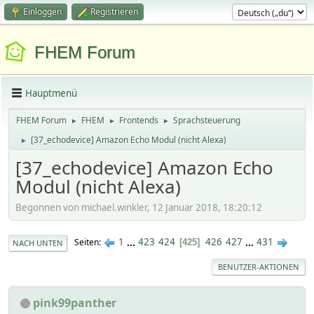
Einloggen
Registrieren
FHEM Forum
Hauptmenü
FHEM Forum
FHEM
Frontends
Sprachsteuerung
►
►
►
[37_echodevice] Amazon Echo Modul (nicht Alexa)
►
[37_echodevice] Amazon Echo
Modul (nicht Alexa)
Begonnen von michael.winkler, 12 Januar 2018, 18:20:12
1
...
423
424
426
427
...
431
Seiten
425
NACH UNTEN
BENUTZER-AKTIONEN
pink99panther