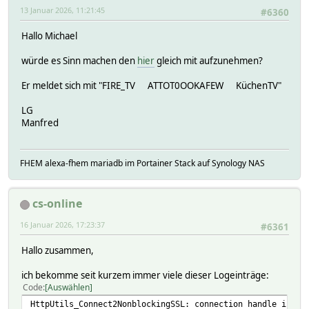
13 Januar 2026, 11:21:45
#6360
Hallo Michael
würde es Sinn machen den
hier
gleich mit aufzunehmen?
Er meldet sich mit "FIRE_TV ATTOT0OOKAFEW KüchenTV"
LG
Manfred
FHEM alexa-fhem mariadb im Portainer Stack auf Synology NAS
cs-online
16 Januar 2026, 17:23:37
#6361
Hallo zusammen,
ich bekomme seit kurzem immer viele dieser Logeinträge:
Code
Auswählen
HttpUtils_Connect2NonblockingSSL: connection handle in Ec