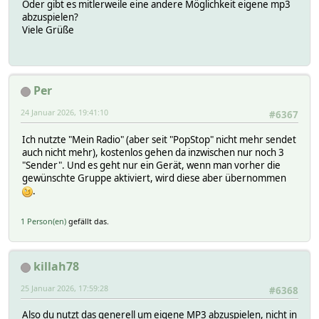
Oder gibt es mitlerweile eine andere Möglichkeit eigene mp3
abzuspielen?
Viele Grüße
Per
24 Januar 2026, 19:41:10
#6367
Ich nutzte "Mein Radio" (aber seit "PopStop" nicht mehr sendet
auch nicht mehr), kostenlos gehen da inzwischen nur noch 3
"Sender". Und es geht nur ein Gerät, wenn man vorher die
gewünschte Gruppe aktiviert, wird diese aber übernommen
.
1 Person(en)
gefällt das.
killah78
25 Januar 2026, 17:59:28
#6368
Also du nutzt das generell um eigene MP3 abzuspielen, nicht in