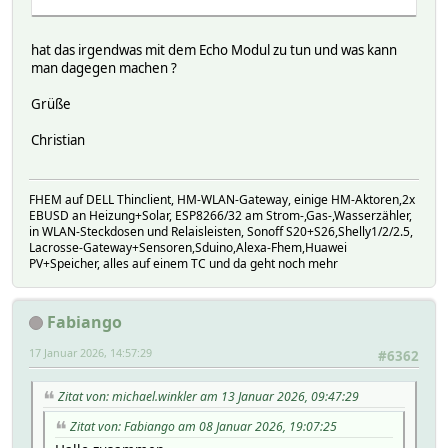
hat das irgendwas mit dem Echo Modul zu tun und was kann
man dagegen machen ?
Grüße
Christian
FHEM auf DELL Thinclient, HM-WLAN-Gateway, einige HM-Aktoren,2x
EBUSD an Heizung+Solar, ESP8266/32 am Strom-,Gas-,Wasserzähler,
in WLAN-Steckdosen und Relaisleisten, Sonoff S20+S26,Shelly1/2/2.5,
Lacrosse-Gateway+Sensoren,Sduino,Alexa-Fhem,Huawei
PV+Speicher, alles auf einem TC und da geht noch mehr
Fabiango
17 Januar 2026, 14:57:29
#6362
Zitat von: michael.winkler am 13 Januar 2026, 09:47:29
Zitat von: Fabiango am 08 Januar 2026, 19:07:25