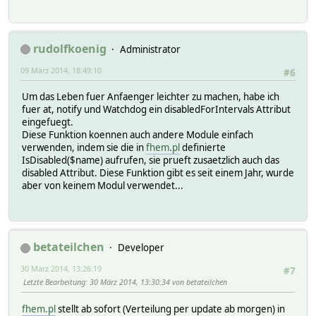
rudolfkoenig
Administrator
09 März 2014, 18:49:10
#6
Um das Leben fuer Anfaenger leichter zu machen, habe ich
fuer at, notify und Watchdog ein disabledForIntervals Attribut
eingefuegt.
Diese Funktion koennen auch andere Module einfach
verwenden, indem sie die in
fhem.pl
definierte
IsDisabled($name) aufrufen, sie prueft zusaetzlich auch das
disabled Attribut. Diese Funktion gibt es seit einem Jahr, wurde
aber von keinem Modul verwendet...
betateilchen
Developer
30 März 2014, 13:26:19
#7
Letzte Bearbeitung
: 30 März 2014, 13:30:34 von betateilchen
fhem.pl
stellt ab sofort (Verteilung per update ab morgen) in