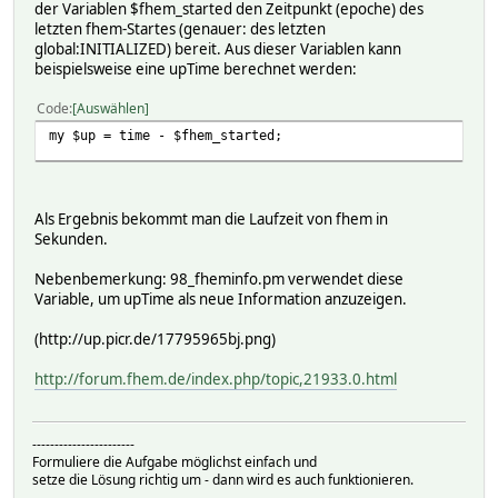
der Variablen $fhem_started den Zeitpunkt (epoche) des
letzten fhem-Startes (genauer: des letzten
global:INITIALIZED) bereit. Aus dieser Variablen kann
beispielsweise eine upTime berechnet werden:
Code
Auswählen
my $up = time - $fhem_started;
Als Ergebnis bekommt man die Laufzeit von fhem in
Sekunden.
Nebenbemerkung: 98_fheminfo.pm verwendet diese
Variable, um upTime als neue Information anzuzeigen.
(http://up.picr.de/17795965bj.png)
http://forum.fhem.de/index.php/topic,21933.0.html
-----------------------
Formuliere die Aufgabe möglichst einfach und
setze die Lösung richtig um - dann wird es auch funktionieren.
-----------------------