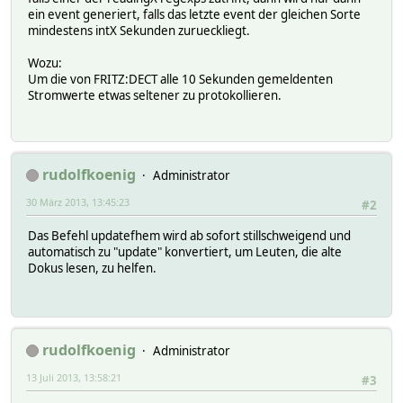
ein event generiert, falls das letzte event der gleichen Sorte
mindestens intX Sekunden zurueckliegt.
Wozu:
Um die von FRITZ:DECT alle 10 Sekunden gemeldenten
Stromwerte etwas seltener zu protokollieren.
rudolfkoenig
Administrator
30 März 2013, 13:45:23
#2
Das Befehl updatefhem wird ab sofort stillschweigend und
automatisch zu "update" konvertiert, um Leuten, die alte
Dokus lesen, zu helfen.
rudolfkoenig
Administrator
13 Juli 2013, 13:58:21
#3