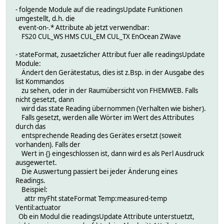
- folgende Module auf die readingsUpdate Funktionen
umgestellt, d.h. die
event-on-.* Attribute ab jetzt verwendbar:
FS20 CUL_WS HMS CUL_EM CUL_TX EnOcean ZWave
- stateFormat, zusaetzlicher Attribut fuer alle readingsUpdate
Module:
Ändert den Gerätestatus, dies ist z.Bsp. in der Ausgabe des
list Kommandos
zu sehen, oder in der Raumübersicht von FHEMWEB. Falls
nicht gesetzt, dann
wird das state Reading übernommen (Verhalten wie bisher).
Falls gesetzt, werden alle Wörter im Wert des Attributes
durch das
entsprechende Reading des Gerätes ersetzt (soweit
vorhanden). Falls der
Wert in {} eingeschlossen ist, dann wird es als Perl Ausdruck
ausgewertet.
Die Auswertung passiert bei jeder Änderung eines
Readings.
Beispiel:
attr myFht stateFormat Temp:measured-temp
Ventil:actuator
Ob ein Modul die readingsUpdate Attribute unterstuetzt,