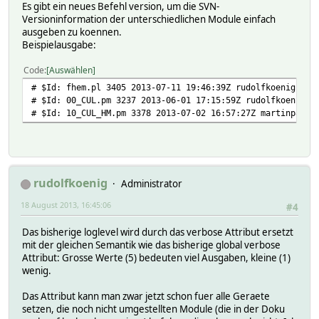
Es gibt ein neues Befehl version, um die SVN-
Versioninformation der unterschiedlichen Module einfach
ausgeben zu koennen.
Beispielausgabe:
Code
Auswählen
# $Id: fhem.pl 3405 2013-07-11 19:46:39Z rudolfkoenig $
# $Id: 00_CUL.pm 3237 2013-06-01 17:15:59Z rudolfkoenig $
# $Id: 10_CUL_HM.pm 3378 2013-07-02 16:57:27Z martinp876 
rudolfkoenig
Administrator
18 August 2013, 16:45:06
#4
Das bisherige loglevel wird durch das verbose Attribut ersetzt
mit der gleichen Semantik wie das bisherige global verbose
Attribut: Grosse Werte (5) bedeuten viel Ausgaben, kleine (1)
wenig.
Das Attribut kann man zwar jetzt schon fuer alle Geraete
setzen, die noch nicht umgestellten Module (die in der Doku