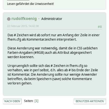
Lesen gefährdet die Unwissenheit!
rudolfkoenig
Administrator
22 Februar 2015, 14:42:38
#8
Das # Zeichen wird ab sofort nur am Anfang der Zeile in einer
fhem.cfg als Kommentarzeichen interpretiert.
Diese Aenderung war notwendig, damit die in CSS ueblichen
Farben-Angaben (#RGB) auch als Attribut abgespeichert
werden koennen.
Urspruenglich sollte sich das # Zeichen in fhem.cfg so
verhalten, wie in perl selbst, d.h. alles ab # bis Ende der Zeile
ist Kommentar. Die Aenderung sollte nur wenige Anwender
betreffen, da beim Speichern (save) solche Kommentare
verloren gehen.
Seiten
1
NACH OBEN
BENUTZER-AKTIONEN