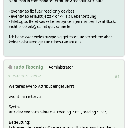
sieht man in commandref.html, im Abschnitt Attribute
- eventMap fix fuer read-only devices
- eventMap erlaubt jetzt < or << als Uebersetzung
- FileLog sollte etwas seltener syncen (einmal per EventBlock,
nicht pro Zeile), damit ggf. schneller.
Ich habe zwar vieles ausgiebig getestet, uebernehme aber
keine vollstaendige Funktions-Garantie :)
rudolfkoenig
Administrator
01 März 2013, 12:55:28
#1
Weiteres event- Attribut eingefuehrt:
event-min-interval
Syntax:
attr dev event-min-interval reading1:int1,reading2:int2,...
Bedeutung:
falls einer der readingX regexps zutrifft, dann wird nur dann